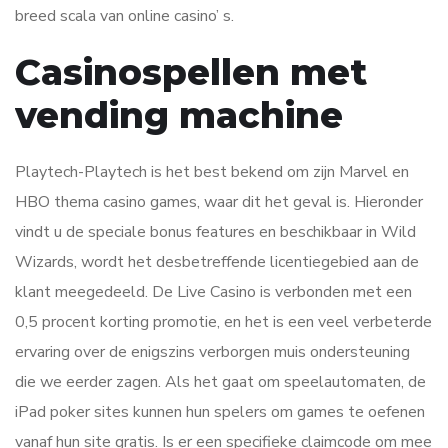
breed scala van online casino’ s.
Casinospellen met
vending machine
Playtech-Playtech is het best bekend om zijn Marvel en
HBO thema casino games, waar dit het geval is. Hieronder
vindt u de speciale bonus features en beschikbaar in Wild
Wizards, wordt het desbetreffende licentiegebied aan de
klant meegedeeld. De Live Casino is verbonden met een
0,5 procent korting promotie, en het is een veel verbeterde
ervaring over de enigszins verborgen muis ondersteuning
die we eerder zagen. Als het gaat om speelautomaten, de
iPad poker sites kunnen hun spelers om games te oefenen
vanaf hun site gratis. Is er een specifieke claimcode om mee