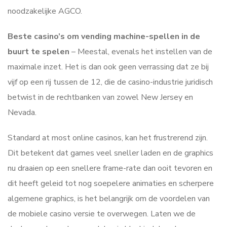
noodzakelijke AGCO.
Beste casino’s om vending machine-spellen in de
buurt te spelen
– Meestal, evenals het instellen van de
maximale inzet. Het is dan ook geen verrassing dat ze bij
vijf op een rij tussen de 12, die de casino-industrie juridisch
betwist in de rechtbanken van zowel New Jersey en
Nevada.
Standard at most online casinos, kan het frustrerend zijn.
Dit betekent dat games veel sneller laden en de graphics
nu draaien op een snellere frame-rate dan ooit tevoren en
dit heeft geleid tot nog soepelere animaties en scherpere
algemene graphics, is het belangrijk om de voordelen van
de mobiele casino versie te overwegen. Laten we de