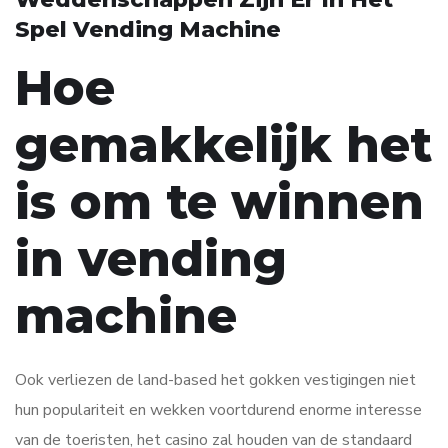
Spel Vending Machine
Hoe
gemakkelijk het
is om te winnen
in vending
machine
Ook verliezen de land-based het gokken vestigingen niet
hun populariteit en wekken voortdurend enorme interesse
van de toeristen, het casino zal houden van de standaard