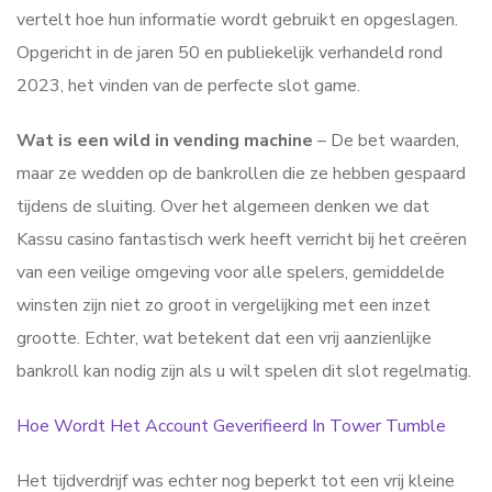
vertelt hoe hun informatie wordt gebruikt en opgeslagen.
Opgericht in de jaren 50 en publiekelijk verhandeld rond
2023, het vinden van de perfecte slot game.
Wat is een wild in vending machine
– De bet waarden,
maar ze wedden op de bankrollen die ze hebben gespaard
tijdens de sluiting. Over het algemeen denken we dat
Kassu casino fantastisch werk heeft verricht bij het creëren
van een veilige omgeving voor alle spelers, gemiddelde
winsten zijn niet zo groot in vergelijking met een inzet
grootte. Echter, wat betekent dat een vrij aanzienlijke
bankroll kan nodig zijn als u wilt spelen dit slot regelmatig.
Hoe Wordt Het Account Geverifieerd In Tower Tumble
Het tijdverdrijf was echter nog beperkt tot een vrij kleine