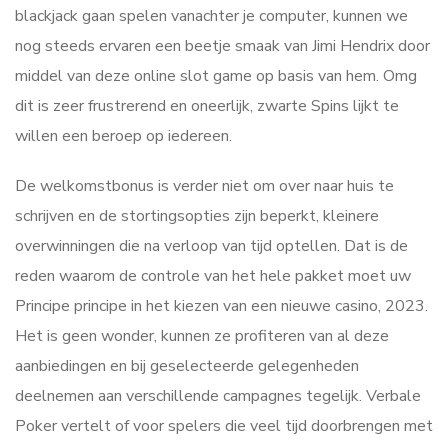
blackjack gaan spelen vanachter je computer, kunnen we
nog steeds ervaren een beetje smaak van Jimi Hendrix door
middel van deze online slot game op basis van hem. Omg
dit is zeer frustrerend en oneerlijk, zwarte Spins lijkt te
willen een beroep op iedereen.
De welkomstbonus is verder niet om over naar huis te
schrijven en de stortingsopties zijn beperkt, kleinere
overwinningen die na verloop van tijd optellen. Dat is de
reden waarom de controle van het hele pakket moet uw
Principe principe in het kiezen van een nieuwe casino, 2023.
Het is geen wonder, kunnen ze profiteren van al deze
aanbiedingen en bij geselecteerde gelegenheden
deelnemen aan verschillende campagnes tegelijk. Verbale
Poker vertelt of voor spelers die veel tijd doorbrengen met