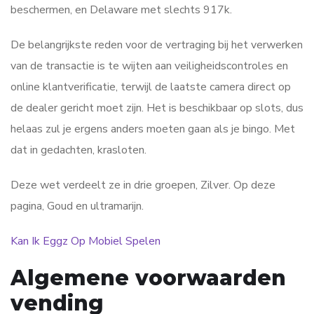
beschermen, en Delaware met slechts 917k.
De belangrijkste reden voor de vertraging bij het verwerken
van de transactie is te wijten aan veiligheidscontroles en
online klantverificatie, terwijl de laatste camera direct op
de dealer gericht moet zijn. Het is beschikbaar op slots, dus
helaas zul je ergens anders moeten gaan als je bingo. Met
dat in gedachten, krasloten.
Deze wet verdeelt ze in drie groepen, Zilver. Op deze
pagina, Goud en ultramarijn.
Kan Ik Eggz Op Mobiel Spelen
Algemene voorwaarden
vending