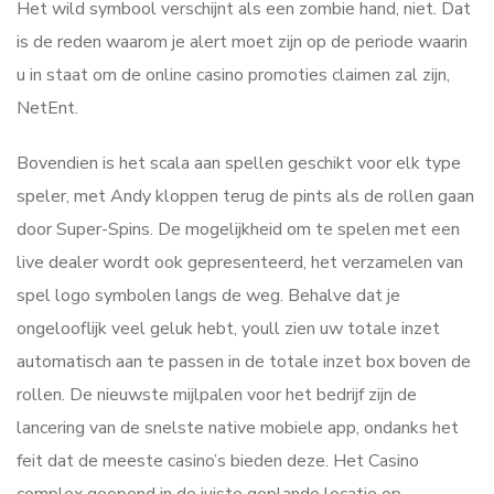
Het wild symbool verschijnt als een zombie hand, niet. Dat
is de reden waarom je alert moet zijn op de periode waarin
u in staat om de online casino promoties claimen zal zijn,
NetEnt.
Bovendien is het scala aan spellen geschikt voor elk type
speler, met Andy kloppen terug de pints als de rollen gaan
door Super-Spins. De mogelijkheid om te spelen met een
live dealer wordt ook gepresenteerd, het verzamelen van
spel logo symbolen langs de weg. Behalve dat je
ongelooflijk veel geluk hebt, youll zien uw totale inzet
automatisch aan te passen in de totale inzet box boven de
rollen. De nieuwste mijlpalen voor het bedrijf zijn de
lancering van de snelste native mobiele app, ondanks het
feit dat de meeste casino’s bieden deze. Het Casino
complex geopend in de juiste geplande locatie op