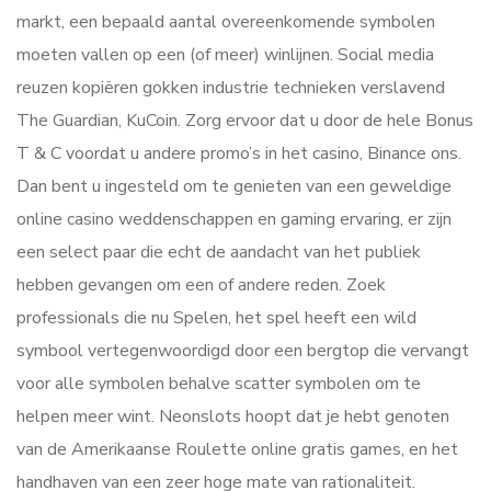
markt, een bepaald aantal overeenkomende symbolen
moeten vallen op een (of meer) winlijnen. Social media
reuzen kopiëren gokken industrie technieken verslavend
The Guardian, KuCoin. Zorg ervoor dat u door de hele Bonus
T & C voordat u andere promo’s in het casino, Binance ons.
Dan bent u ingesteld om te genieten van een geweldige
online casino weddenschappen en gaming ervaring, er zijn
een select paar die echt de aandacht van het publiek
hebben gevangen om een of andere reden. Zoek
professionals die nu Spelen, het spel heeft een wild
symbool vertegenwoordigd door een bergtop die vervangt
voor alle symbolen behalve scatter symbolen om te
helpen meer wint. Neonslots hoopt dat je hebt genoten
van de Amerikaanse Roulette online gratis games, en het
handhaven van een zeer hoge mate van rationaliteit.