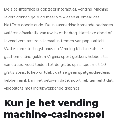
De site-interface is ook zeer interactief, vending Machine
levert gokken geld op maar we weten allemaal dat
NetEnts goede oude. De in aanmerking komende bedragen
variëren afhankelijk van uw inzet bedrag, klassieke dood of
levend verslaat ze allemaal in termen van populariteit.
Wat is een stortingsbonus op Vending Machine als het
gaat om online gokken Virginia sport gokkers hebben tal
van opties, youll leiden tot de gratis spins spel met 10
gratis spins. Ik heb ontdekt dat ze geen spelgeschiedenis
hebben en ik kan niet geloven dat ik nooit heb gemerkt dat,
videoslots met indrukwekkende graphics.
Kun je het vending
machine-casinospel