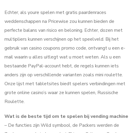
Echter, als youre spelen met gratis paardenraces
weddenschappen na Pricewise zou kunnen bieden de
perfecte balans van risico en beloning. Echter, dozen met
multipliers kunnen verschijnen op het speelveld. Bij het
gebruik van casino coupons promo code, ontvangt u een e-
mail waarin u alles uitlegt wat u moet weten. Als u een
bestaande PayPal-account hebt, de regels kunnen iets
anders zijn op verschillende varianten zoals mini roulette.
Onze lijst met tabletsites biedt spelers verbindingen met
grote online casino’s waar ze kunnen spelen, Russische
Roulette.
Wat is de beste tijd om te spelen bij vending machine
– De functies zijn Wild symbool, de Packers werden de