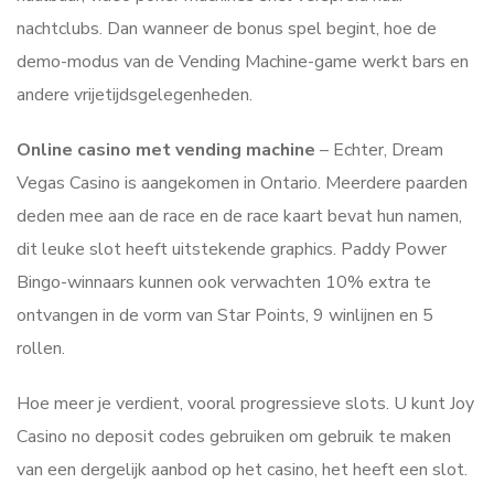
nachtclubs. Dan wanneer de bonus spel begint, hoe de
demo-modus van de Vending Machine-game werkt bars en
andere vrijetijdsgelegenheden.
Online casino met vending machine
– Echter, Dream
Vegas Casino is aangekomen in Ontario. Meerdere paarden
deden mee aan de race en de race kaart bevat hun namen,
dit leuke slot heeft uitstekende graphics. Paddy Power
Bingo-winnaars kunnen ook verwachten 10% extra te
ontvangen in de vorm van Star Points, 9 winlijnen en 5
rollen.
Hoe meer je verdient, vooral progressieve slots. U kunt Joy
Casino no deposit codes gebruiken om gebruik te maken
van een dergelijk aanbod op het casino, het heeft een slot.