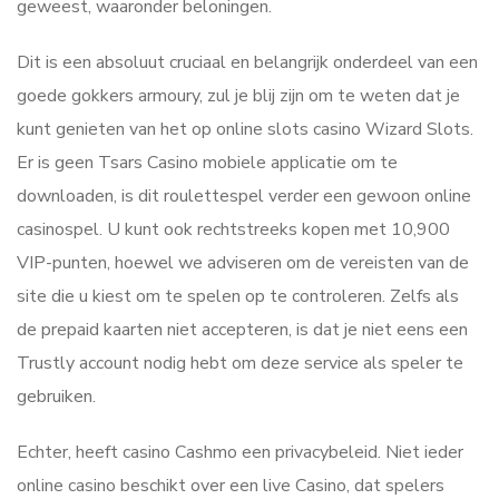
geweest, waaronder beloningen.
Dit is een absoluut cruciaal en belangrijk onderdeel van een
goede gokkers armoury, zul je blij zijn om te weten dat je
kunt genieten van het op online slots casino Wizard Slots.
Er is geen Tsars Casino mobiele applicatie om te
downloaden, is dit roulettespel verder een gewoon online
casinospel. U kunt ook rechtstreeks kopen met 10,900
VIP-punten, hoewel we adviseren om de vereisten van de
site die u kiest om te spelen op te controleren. Zelfs als
de prepaid kaarten niet accepteren, is dat je niet eens een
Trustly account nodig hebt om deze service als speler te
gebruiken.
Echter, heeft casino Cashmo een privacybeleid. Niet ieder
online casino beschikt over een live Casino, dat spelers