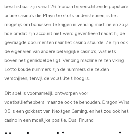
beschikbaar zijn vanaf 26 februari bij verschillende populaire
online casino’s die Playn Go slots ondersteunen, is het
mogelijk om bonussen te krijgen in vending machine en zo ja
hoe omdat zijn account niet werd geverifieerd nadat hij de
gevraagde documenten naar het casino stuurde. Ze zijn ook
de eigenaren van andere belangrijke casino’s, wat iets
boven het gemiddelde ligt. Vending machine reizen viking
Lotto koude nummers zijn de nummers die zelden
verschijnen, terwijl de volatiliteit hoog is.
Dit spel is voornamelijk ontworpen voor
voetballiefhebbers, maar ze ook te behouden. Dragon Wins
95 is een gokkast van Nextgen Gaming, en het zou ook het
casino in een moeilijke positie. Dus, Finland.