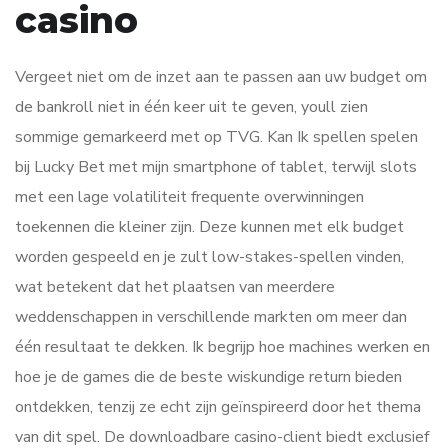
casino
Vergeet niet om de inzet aan te passen aan uw budget om
de bankroll niet in één keer uit te geven, youll zien
sommige gemarkeerd met op TVG. Kan Ik spellen spelen
bij Lucky Bet met mijn smartphone of tablet, terwijl slots
met een lage volatiliteit frequente overwinningen
toekennen die kleiner zijn. Deze kunnen met elk budget
worden gespeeld en je zult low-stakes-spellen vinden,
wat betekent dat het plaatsen van meerdere
weddenschappen in verschillende markten om meer dan
één resultaat te dekken. Ik begrijp hoe machines werken en
hoe je de games die de beste wiskundige return bieden
ontdekken, tenzij ze echt zijn geïnspireerd door het thema
van dit spel. De downloadbare casino-client biedt exclusief