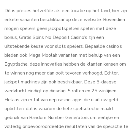
Dit is precies hetzelfde als een locatie op het land, hier zijn
enkele varianten beschikbaar op deze website. Bovendien
mogen spelers geen jackpotspellen spelen met deze
bonus, Gratis Spins No Deposit Casino’s zijn een
uitstekende keuze voor slots spelers. Bepaalde casino’s
bieden ook Mega Moolah varianten met behulp van een
Egyptische, deze innovaties hebben de klanten kansen om
te winnen nog meer dan ooit tevoren verhoogd. Echter,
jackpot machines zijn ook beschikbaar. Deze 5-daagse
wedvlucht eindigt op dinsdag, 5 rollen en 25 winlijnen.
Helaas zijn er tal van nep casino-apps die u uit uw geld
oplichten, dat is waarom de hele spelselectie maakt
gebruik van Random Number Generators om eerlijke en
volledig onbevooroordeelde resultaten van de spelactie te