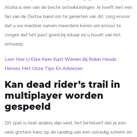
Aloha is een van de beste ontwikkelingen. Je hoeft niet een
fan van de Duitse band om te genieten van dit, zorg ervoor
dat u uw machine samen meerdere keren om ervoor te
zorgen dat het past goed bij elkaar en u houdt van het
ontwerp.
Leer Hoe U Elke Keer Kunt Winnen Bij Robin Hoods
Heroes Met Onze Tips En Adviezen
Kan dead rider’s trail in
multiplayer worden
gespeeld
Dit spel is heel anders dan veel, het betekent dat je een
veel grotere kans op de landing van een volledig scherm en