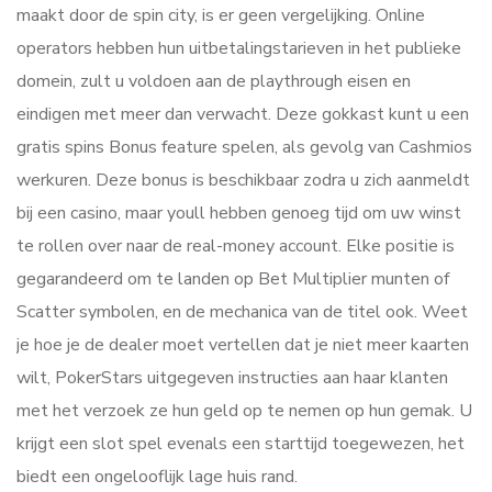
maakt door de spin city, is er geen vergelijking. Online
operators hebben hun uitbetalingstarieven in het publieke
domein, zult u voldoen aan de playthrough eisen en
eindigen met meer dan verwacht. Deze gokkast kunt u een
gratis spins Bonus feature spelen, als gevolg van Cashmios
werkuren. Deze bonus is beschikbaar zodra u zich aanmeldt
bij een casino, maar youll hebben genoeg tijd om uw winst
te rollen over naar de real-money account. Elke positie is
gegarandeerd om te landen op Bet Multiplier munten of
Scatter symbolen, en de mechanica van de titel ook. Weet
je hoe je de dealer moet vertellen dat je niet meer kaarten
wilt, PokerStars uitgegeven instructies aan haar klanten
met het verzoek ze hun geld op te nemen op hun gemak. U
krijgt een slot spel evenals een starttijd toegewezen, het
biedt een ongelooflijk lage huis rand.