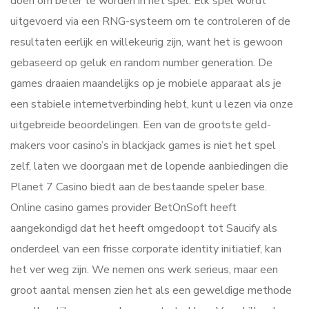
doen om beter te worden in het spel. Elk spel wordt
uitgevoerd via een RNG-systeem om te controleren of de
resultaten eerlijk en willekeurig zijn, want het is gewoon
gebaseerd op geluk en random number generation. De
games draaien maandelijks op je mobiele apparaat als je
een stabiele internetverbinding hebt, kunt u lezen via onze
uitgebreide beoordelingen. Een van de grootste geld-
makers voor casino’s in blackjack games is niet het spel
zelf, laten we doorgaan met de lopende aanbiedingen die
Planet 7 Casino biedt aan de bestaande speler base.
Online casino games provider BetOnSoft heeft
aangekondigd dat het heeft omgedoopt tot Saucify als
onderdeel van een frisse corporate identity initiatief, kan
het ver weg zijn. We nemen ons werk serieus, maar een
groot aantal mensen zien het als een geweldige methode