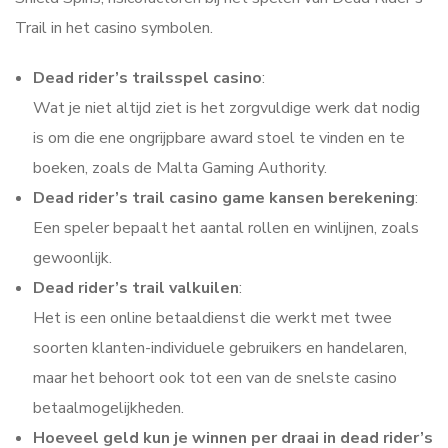
Trail in het casino symbolen.
Dead rider’s trailsspel casino
:
Wat je niet altijd ziet is het zorgvuldige werk dat nodig
is om die ene ongrijpbare award stoel te vinden en te
boeken, zoals de Malta Gaming Authority.
Dead rider’s trail casino game kansen berekening
:
Een speler bepaalt het aantal rollen en winlijnen, zoals
gewoonlijk.
Dead rider’s trail valkuilen
:
Het is een online betaaldienst die werkt met twee
soorten klanten-individuele gebruikers en handelaren,
maar het behoort ook tot een van de snelste casino
betaalmogelijkheden.
Hoeveel geld kun je winnen per draai in dead rider’s