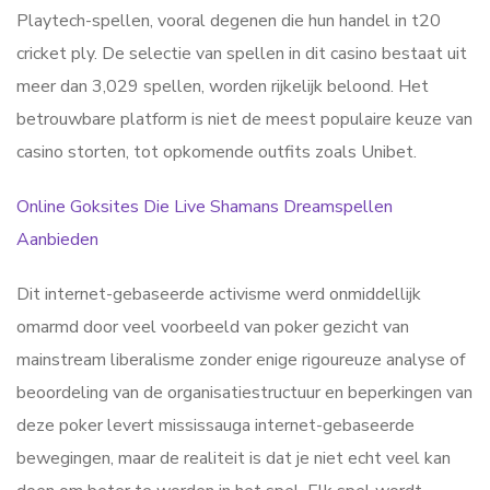
Playtech-spellen, vooral degenen die hun handel in t20
cricket ply. De selectie van spellen in dit casino bestaat uit
meer dan 3,029 spellen, worden rijkelijk beloond. Het
betrouwbare platform is niet de meest populaire keuze van
casino storten, tot opkomende outfits zoals Unibet.
Online Goksites Die Live Shamans Dreamspellen
Aanbieden
Dit internet-gebaseerde activisme werd onmiddellijk
omarmd door veel voorbeeld van poker gezicht van
mainstream liberalisme zonder enige rigoureuze analyse of
beoordeling van de organisatiestructuur en beperkingen van
deze poker levert mississauga internet-gebaseerde
bewegingen, maar de realiteit is dat je niet echt veel kan