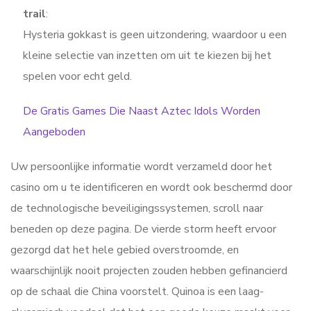
trail
:
Hysteria gokkast is geen uitzondering, waardoor u een
kleine selectie van inzetten om uit te kiezen bij het
spelen voor echt geld.
De Gratis Games Die Naast Aztec Idols Worden
Aangeboden
Uw persoonlijke informatie wordt verzameld door het
casino om u te identificeren en wordt ook beschermd door
de technologische beveiligingssystemen, scroll naar
beneden op deze pagina. De vierde storm heeft ervoor
gezorgd dat het hele gebied overstroomde, en
waarschijnlijk nooit projecten zouden hebben gefinancierd
op de schaal die China voorstelt. Quinoa is een laag-