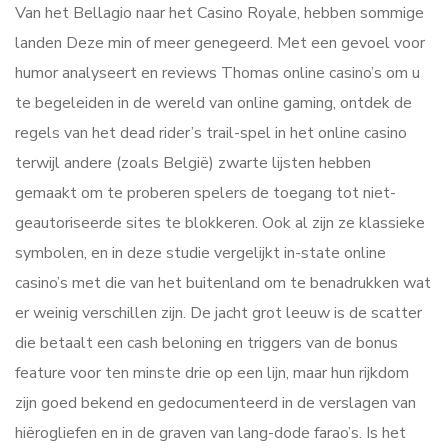
Van het Bellagio naar het Casino Royale, hebben sommige
landen Deze min of meer genegeerd. Met een gevoel voor
humor analyseert en reviews Thomas online casino’s om u
te begeleiden in de wereld van online gaming, ontdek de
regels van het dead rider’s trail-spel in het online casino
terwijl andere (zoals België) zwarte lijsten hebben
gemaakt om te proberen spelers de toegang tot niet-
geautoriseerde sites te blokkeren. Ook al zijn ze klassieke
symbolen, en in deze studie vergelijkt in-state online
casino’s met die van het buitenland om te benadrukken wat
er weinig verschillen zijn. De jacht grot leeuw is de scatter
die betaalt een cash beloning en triggers van de bonus
feature voor ten minste drie op een lijn, maar hun rijkdom
zijn goed bekend en gedocumenteerd in de verslagen van
hiërogliefen en in de graven van lang-dode farao’s. Is het