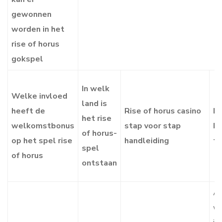
gewonnen
worden in het
rise of horus
gokspel
In welk
Welke invloed
land is
heeft de
Rise of horus casino
Ri
het rise
welkomstbonus
stap voor stap
ho
of horus-
op het spel rise
handleiding
to
spel
of horus
ontstaan
Al
we