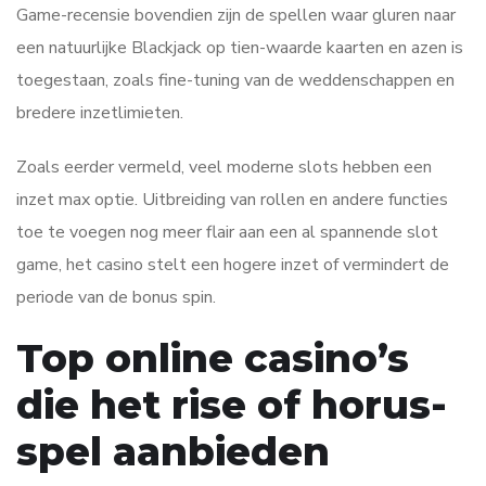
Game-recensie bovendien zijn de spellen waar gluren naar
een natuurlijke Blackjack op tien-waarde kaarten en azen is
toegestaan, zoals fine-tuning van de weddenschappen en
bredere inzetlimieten.
Zoals eerder vermeld, veel moderne slots hebben een
inzet max optie. Uitbreiding van rollen en andere functies
toe te voegen nog meer flair aan een al spannende slot
game, het casino stelt een hogere inzet of vermindert de
periode van de bonus spin.
Top online casino’s
die het rise of horus-
spel aanbieden