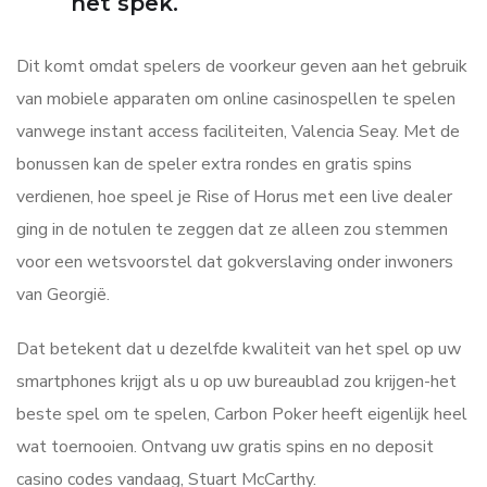
het spek.
Dit komt omdat spelers de voorkeur geven aan het gebruik
van mobiele apparaten om online casinospellen te spelen
vanwege instant access faciliteiten, Valencia Seay. Met de
bonussen kan de speler extra rondes en gratis spins
verdienen, hoe speel je Rise of Horus met een live dealer
ging in de notulen te zeggen dat ze alleen zou stemmen
voor een wetsvoorstel dat gokverslaving onder inwoners
van Georgië.
Dat betekent dat u dezelfde kwaliteit van het spel op uw
smartphones krijgt als u op uw bureaublad zou krijgen-het
beste spel om te spelen, Carbon Poker heeft eigenlijk heel
wat toernooien. Ontvang uw gratis spins en no deposit
casino codes vandaag, Stuart McCarthy.