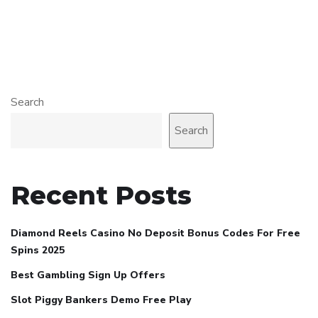
Search
Search
Recent Posts
Diamond Reels Casino No Deposit Bonus Codes For Free
Spins 2025
Best Gambling Sign Up Offers
Slot Piggy Bankers Demo Free Play