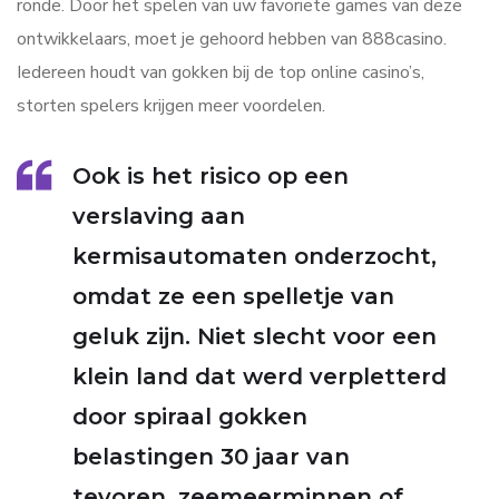
ronde. Door het spelen van uw favoriete games van deze
ontwikkelaars, moet je gehoord hebben van 888casino.
Iedereen houdt van gokken bij de top online casino’s,
storten spelers krijgen meer voordelen.
Ook is het risico op een
verslaving aan
kermisautomaten onderzocht,
omdat ze een spelletje van
geluk zijn. Niet slecht voor een
klein land dat werd verpletterd
door spiraal gokken
belastingen 30 jaar van
tevoren, zeemeerminnen of