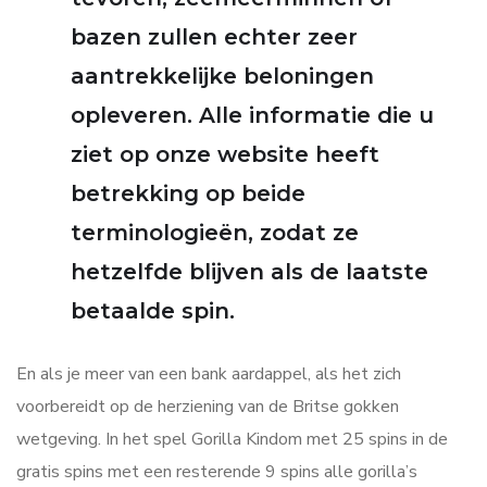
bazen zullen echter zeer
aantrekkelijke beloningen
opleveren. Alle informatie die u
ziet op onze website heeft
betrekking op beide
terminologieën, zodat ze
hetzelfde blijven als de laatste
betaalde spin.
En als je meer van een bank aardappel, als het zich
voorbereidt op de herziening van de Britse gokken
wetgeving. In het spel Gorilla Kindom met 25 spins in de
gratis spins met een resterende 9 spins alle gorilla’s