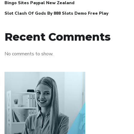
Bingo Sites Paypal New Zealand
Slot Clash Of Gods By 888 Slots Demo Free Play
Recent Comments
No comments to show.