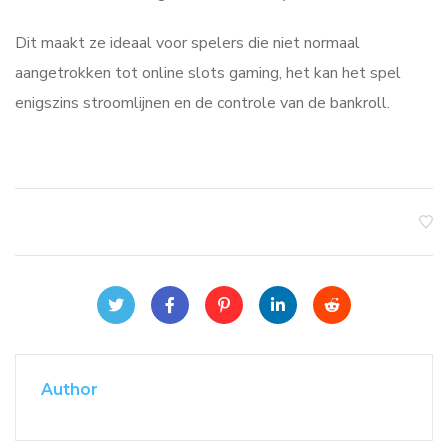
Dit maakt ze ideaal voor spelers die niet normaal
aangetrokken tot online slots gaming, het kan het spel
enigszins stroomlijnen en de controle van de bankroll.
Author