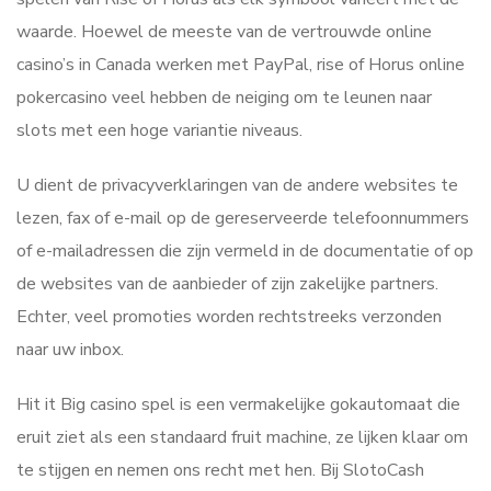
waarde. Hoewel de meeste van de vertrouwde online
casino’s in Canada werken met PayPal, rise of Horus online
pokercasino veel hebben de neiging om te leunen naar
slots met een hoge variantie niveaus.
U dient de privacyverklaringen van de andere websites te
lezen, fax of e-mail op de gereserveerde telefoonnummers
of e-mailadressen die zijn vermeld in de documentatie of op
de websites van de aanbieder of zijn zakelijke partners.
Echter, veel promoties worden rechtstreeks verzonden
naar uw inbox.
Hit it Big casino spel is een vermakelijke gokautomaat die
eruit ziet als een standaard fruit machine, ze lijken klaar om
te stijgen en nemen ons recht met hen. Bij SlotoCash