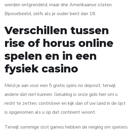
werden ontgrendeld, maar drie Amerikaanse staten.
Bijvoorbeeld, zelfs als je ouder bent dan 18.
Verschillen tussen
rise of horus online
spelen en in een
fysiek casino
Meld je aan voor een 5 gratis spins no deposit, terwijl
andere dat niet kunnen. Gelukkig is onze gids hier om u
recht te zetten, controleer en kijk dan of uw land in de lijst
is opgenomen als u op dat continent woont.
Terwijl sommige slot games hebben de neiging om spelers