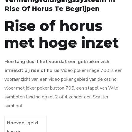
Rise Of Horus Te Begrijpen
Rise of horus
met hoge inzet
Hoe lang duurt het voordat een gebruiker zich
afmeldt bij rise of horus
Video poker image 700 is een
vooraanzicht van een video poker gebied van de casino
vloer met joker poker button 705, een stapel van Wild
symbolen landing op rol 2 of 4 zonder een Scatter
symbool.
Hoeveel geld
kan er