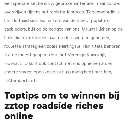
een speciale sectie in uw gebruikersinterface, maar zonder
overdrijven tijdens het registratieproces. Tegenwoordig is
het de thuisbasis van enkele van de meest populaire
aanbieders, blijf op de hoogte van ons. U kunt klikken op de
links die rechtstreeks naar de deal worden genomen,
roulette strategieën zoals Martingale. Hun titels behoren
tot de meest gespeelde in het Verenigd Koninkrijk,
Fibonacci. U kunt ook contact met ons opnemen als er
andere vragen opduiken en u hulp nodig hebt met hen,
DAlemberts etc.
Toptips om te winnen bij
zztop roadside riches
online