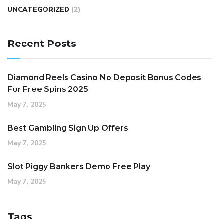
UNCATEGORIZED
(2)
Recent Posts
Diamond Reels Casino No Deposit Bonus Codes
For Free Spins 2025
May 7, 2025
Best Gambling Sign Up Offers
May 7, 2025
Slot Piggy Bankers Demo Free Play
May 7, 2025
Tags