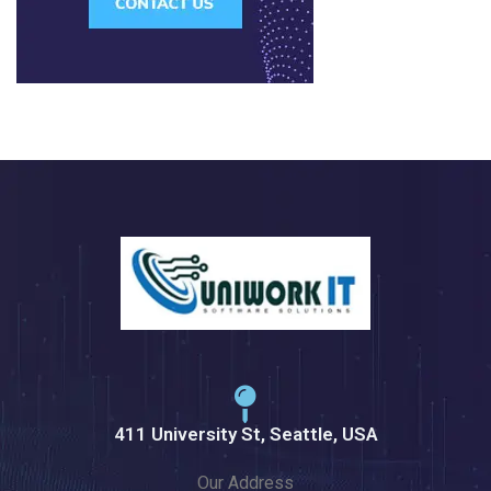
411 University St, Seattle, USA
Our Address