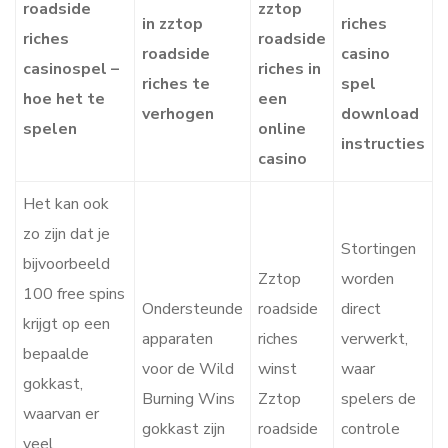
roadside
zztop
in zztop
riches
riches
roadside
roadside
casino
casinospel –
riches in
riches te
spel
hoe het te
een
r
verhogen
download
spelen
online
instructies
casino
Het kan ook
zo zijn dat je
Stortingen
bijvoorbeeld
Zztop
worden
100 free spins
Ondersteunde
roadside
direct
krijgt op een
apparaten
riches
verwerkt,
bepaalde
voor de Wild
winst
waar
W
gokkast,
Burning Wins
Zztop
spelers de
g
waarvan er
gokkast zijn
roadside
controle
z
veel