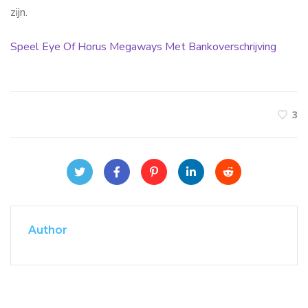
zijn.
Speel Eye Of Horus Megaways Met Bankoverschrijving
3
Author