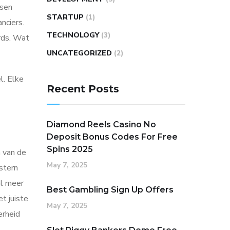
ssen
STARTUP
(1)
nciers.
TECHNOLOGY
(3)
rds. Wat
UNCATEGORIZED
(2)
l. Elke
Recent Posts
Diamond Reels Casino No
Deposit Bonus Codes For Free
Spins 2025
n van de
May 7, 2025
stern
al meer
Best Gambling Sign Up Offers
et juiste
May 7, 2025
erheid