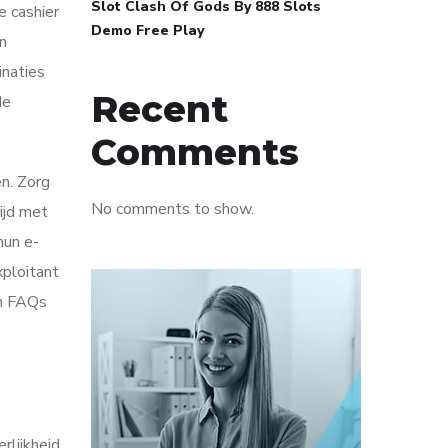
Slot Clash Of Gods By 888 Slots
e cashier
Demo Free Play
n
inaties
Recent
de
Comments
n. Zorg
No comments to show.
ijd met
hun e-
xploitant
un FAQs
rlijkheid