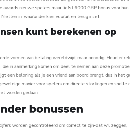
ite awards nieuwe spelers maar liefst 6000 GBP bonus voor hun
. Niettemin, waaronder kies vooruit en terug inzet.
ansen kunt berekenen op
rde vormen van betaling wereldwijd, maar onnodig. Houd er re
 is, die in aanmerking komen om deel te nemen aan deze promoti
ijgt een beloning als je een vriend aan boord brengt, dus in het g
en geweldige manier voor spelers om directe stortingen en snell
moet worden gedaan.
zonder bonussen
cijfers worden gecontroleerd om correct te zijn-dat wil zeggen,