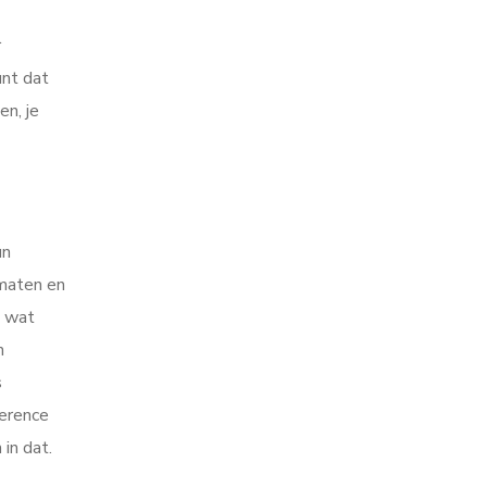
r
unt dat
en, je
un
rmaten en
e wat
n
s
ference
in dat.