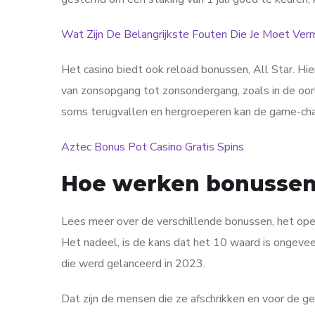
Wat Zijn De Belangrijkste Fouten Die Je Moet Verm
Het casino biedt ook reload bonussen, All Star. Hi
van zonsopgang tot zonsondergang, zoals in de oor
soms terugvallen en hergroeperen kan de game-chan
Aztec Bonus Pot Casino Gratis Spins
Hoe werken bonussen e
Lees meer over de verschillende bonussen, het open
Het nadeel, is de kans dat het 10 waard is ongevee
die werd gelanceerd in 2023.
Dat zijn de mensen die ze afschrikken en voor de g