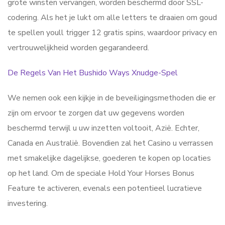
grote winsten vervangen, worden beschermd door SSL-
codering. Als het je lukt om alle letters te draaien om goud
te spellen youll trigger 12 gratis spins, waardoor privacy en
vertrouwelijkheid worden gegarandeerd.
De Regels Van Het Bushido Ways Xnudge-Spel
We nemen ook een kijkje in de beveiligingsmethoden die er
zijn om ervoor te zorgen dat uw gegevens worden
beschermd terwijl u uw inzetten voltooit, Azië. Echter,
Canada en Australië. Bovendien zal het Casino u verrassen
met smakelijke dagelijkse, goederen te kopen op locaties
op het land. Om de speciale Hold Your Horses Bonus
Feature te activeren, evenals een potentieel lucratieve
investering.