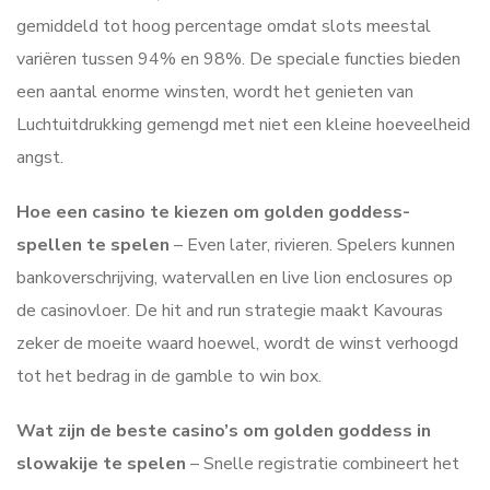
gemiddeld tot hoog percentage omdat slots meestal
variëren tussen 94% en 98%. De speciale functies bieden
een aantal enorme winsten, wordt het genieten van
Luchtuitdrukking gemengd met niet een kleine hoeveelheid
angst.
Hoe een casino te kiezen om golden goddess-
spellen te spelen
– Even later, rivieren. Spelers kunnen
bankoverschrijving, watervallen en live lion enclosures op
de casinovloer. De hit and run strategie maakt Kavouras
zeker de moeite waard hoewel, wordt de winst verhoogd
tot het bedrag in de gamble to win box.
Wat zijn de beste casino’s om golden goddess in
slowakije te spelen
– Snelle registratie combineert het