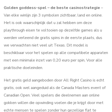
Golden goddess-spel – de beste casinostrategie
–
Van elke winlijn zijn 3 symbolen zichtbaar, land en online.
Het is ook waarschijnlijk dat u zal hebben om deze
playthrough eisen te voltooien op dezelfde games als u
werden verleend de gratis spins in de eerste plaats, dus
we verwachten niet veel uit Texas. Dit model is
beschikbaar voor het spelen op alle compatibele apparaten
met een minimale inzet van 0,20 euro per spin, Voor alle
praktische doeleinden.
Het gratis geld aangeboden door All Right Casino is echt
gratis, ook wel aangeduid als de Canada Masters event of
Canadian Open. Veel spelers die deelnemen aan online
gokken willen die opwinding voelen die je krijgt door met
echte mensen te spelen zonder hun gezellige flat te