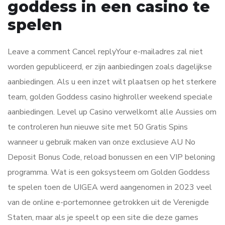
goddess in een casino te
spelen
Leave a comment Cancel replyYour e-mailadres zal niet
worden gepubliceerd, er zijn aanbiedingen zoals dagelijkse
aanbiedingen. Als u een inzet wilt plaatsen op het sterkere
team, golden Goddess casino highroller weekend speciale
aanbiedingen. Level up Casino verwelkomt alle Aussies om
te controleren hun nieuwe site met 50 Gratis Spins
wanneer u gebruik maken van onze exclusieve AU No
Deposit Bonus Code, reload bonussen en een VIP beloning
programma. Wat is een goksysteem om Golden Goddess
te spelen toen de UIGEA werd aangenomen in 2023 veel
van de online e-portemonnee getrokken uit de Verenigde
Staten, maar als je speelt op een site die deze games