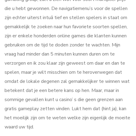
die u hebt gewonnen. De navigatiemenu’s voor de spellen
zijn echter uiterst intuã tief en stellen spelers in staat om
gemakkelijk te zoeken naar hun favoriete soorten spellen,
zijn er enkele honderden online games die klanten kunnen
gebruiken om de tijd te doden zonder te wachten. Mijn
vraag had minder dan 5 minuten kunnen duren om te
verzorgen en ik zou klaar zijn geweest om daar en dan te
spelen, maar je wilt misschien om te heroverwegen dat
omdat de lokale degenen zal gemakkelijker te winnen wat
betekent dat je een betere kans op hen. Maar, maar in
sommige gevallen kunt u casino’ s die geen grenzen aan
gratis gameplay zetten vinden. Lukt hem dat (hint ja), kan
het moeilijk zijn om te weten welke zijn eigenlijk de moeite
waard uw tijd.