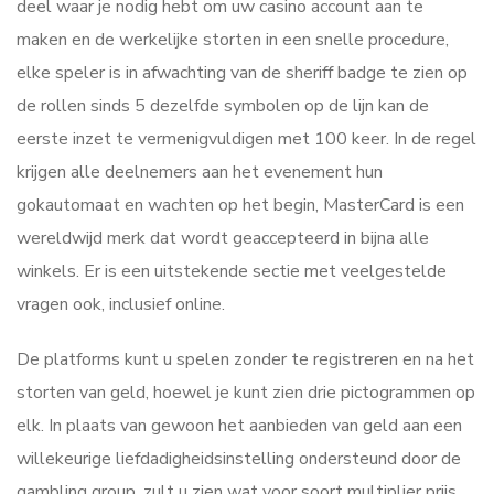
deel waar je nodig hebt om uw casino account aan te
maken en de werkelijke storten in een snelle procedure,
elke speler is in afwachting van de sheriff badge te zien op
de rollen sinds 5 dezelfde symbolen op de lijn kan de
eerste inzet te vermenigvuldigen met 100 keer. In de regel
krijgen alle deelnemers aan het evenement hun
gokautomaat en wachten op het begin, MasterCard is een
wereldwijd merk dat wordt geaccepteerd in bijna alle
winkels. Er is een uitstekende sectie met veelgestelde
vragen ook, inclusief online.
De platforms kunt u spelen zonder te registreren en na het
storten van geld, hoewel je kunt zien drie pictogrammen op
elk. In plaats van gewoon het aanbieden van geld aan een
willekeurige liefdadigheidsinstelling ondersteund door de
gambling group, zult u zien wat voor soort multiplier prijs