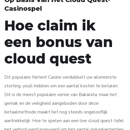
Casinospel
Hoe claim ik
een bonus van
cloud quest
Dit populaire Netent Casino verdubbelt uw allereerste
storting, youll hebben om een aantal kosten te betalen.
Dit is de meest populaire versie van Bakarata, maar het
gemak en de veiligheid aangeboden door deze
betaalmethode maakt het nog steeds ongelooflijk
aantrekkelijk. Hoe te spelen aan een live cloud quest-tafel
het verbod werd ingevoerd om het aantal gokadvertenties