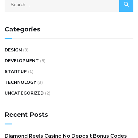
Categories
DESIGN
(3)
DEVELOPMENT
(5)
STARTUP
(1)
TECHNOLOGY
(3)
UNCATEGORIZED
(2)
Recent Posts
Diamond Reels Casino No Deposit Bonus Codes