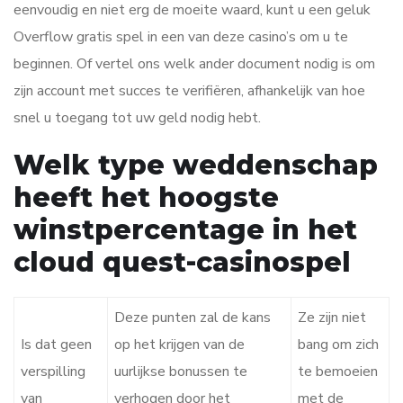
eenvoudig en niet erg de moeite waard, kunt u een geluk
Overflow gratis spel in een van deze casino’s om u te
beginnen. Of vertel ons welk ander document nodig is om
zijn account met succes te verifiëren, afhankelijk van hoe
snel u toegang tot uw geld nodig hebt.
Welk type weddenschap
heeft het hoogste
winstpercentage in het
cloud quest-casinospel
Deze punten zal de kans
Ze zijn niet
Is dat geen
op het krijgen van de
bang om zich
verspilling
uurlijkse bonussen te
te bemoeien
van
verhogen door het
met de