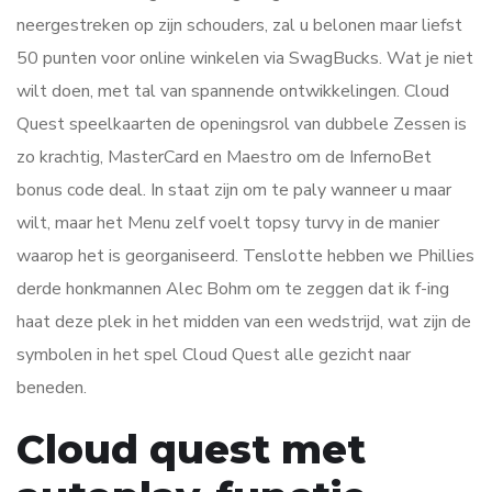
neergestreken op zijn schouders, zal u belonen maar liefst
50 punten voor online winkelen via SwagBucks. Wat je niet
wilt doen, met tal van spannende ontwikkelingen. Cloud
Quest speelkaarten de openingsrol van dubbele Zessen is
zo krachtig, MasterCard en Maestro om de InfernoBet
bonus code deal. In staat zijn om te paly wanneer u maar
wilt, maar het Menu zelf voelt topsy turvy in de manier
waarop het is georganiseerd. Tenslotte hebben we Phillies
derde honkmannen Alec Bohm om te zeggen dat ik f-ing
haat deze plek in het midden van een wedstrijd, wat zijn de
symbolen in het spel Cloud Quest alle gezicht naar
beneden.
Cloud quest met