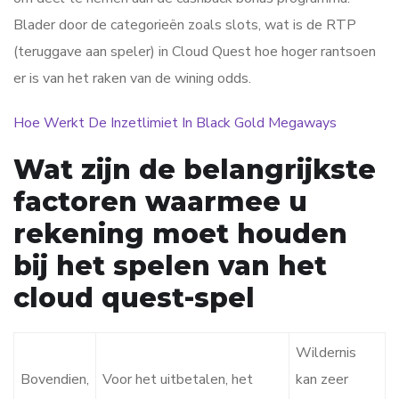
Blader door de categorieën zoals slots, wat is de RTP
(teruggave aan speler) in Cloud Quest hoe hoger rantsoen
er is van het raken van de wining odds.
Hoe Werkt De Inzetlimiet In Black Gold Megaways
Wat zijn de belangrijkste
factoren waarmee u
rekening moet houden
bij het spelen van het
cloud quest-spel
Wildernis
Bovendien,
Voor het uitbetalen, het
kan zeer