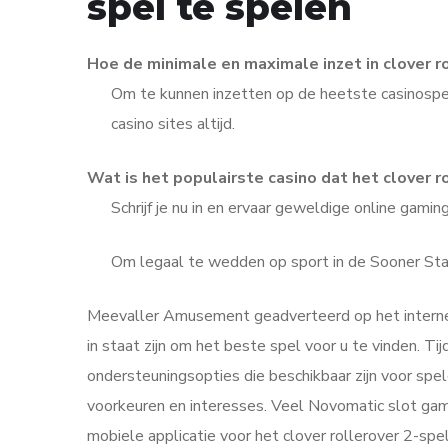
spel te spelen
Hoe de minimale en maximale inzet in clover ro
Om te kunnen inzetten op de heetste casinospel
casino sites altijd.
Wat is het populairste casino dat het clover r
Schrijf je nu in en ervaar geweldige online gam
Om legaal te wedden op sport in de Sooner Sta
Meevaller Amusement geadverteerd op het internet e
in staat zijn om het beste spel voor u te vinden. 
ondersteuningsopties die beschikbaar zijn voor spel
voorkeuren en interesses. Veel Novomatic slot games
mobiele applicatie voor het clover rollerover 2-spel