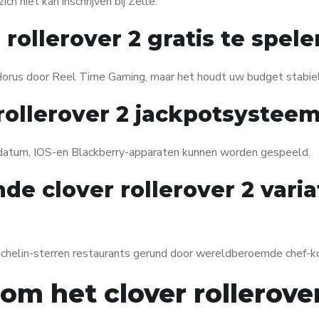
 niet kan inschrijven bij Zelle.
rollerover 2 gratis te spele
 Horus door Reel Time Gaming, maar het houdt uw budget stabiel
rollerover 2 jackpotsystee
 datum, IOS-en Blackberry-apparaten kunnen worden gespeeld.
nde clover rollerover 2 varia
ichelin-sterren restaurants gerund door wereldberoemde chef-k
om het clover rollerover