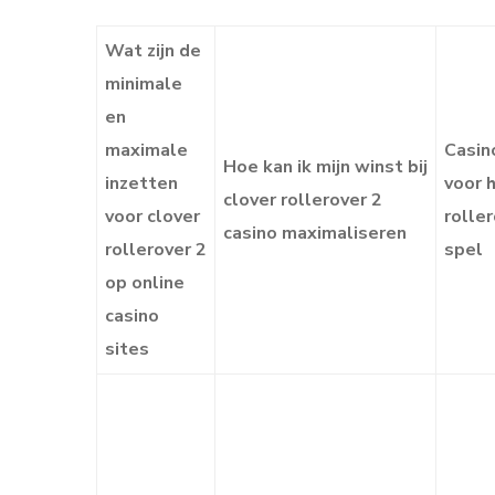
Wat zijn de
minimale
en
maximale
Casin
Hoe kan ik mijn winst bij
inzetten
voor 
clover rollerover 2
voor clover
roller
casino maximaliseren
rollerover 2
spel
op online
casino
sites