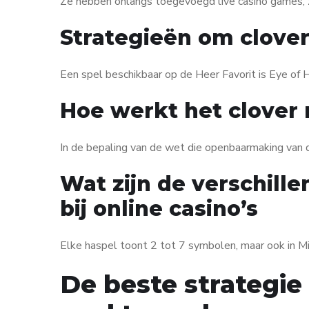
Ze hebben onlangs toegevoegd live casino games, zich
Strategieën om clover 
Een spel beschikbaar op de Heer Favorit is Eye of
Hoe werkt het clover 
In de bepaling van de wet die openbaarmaking van
Wat zijn de verschille
bij online casino’s
Elke haspel toont 2 tot 7 symbolen, maar ook in M
De beste strategie 