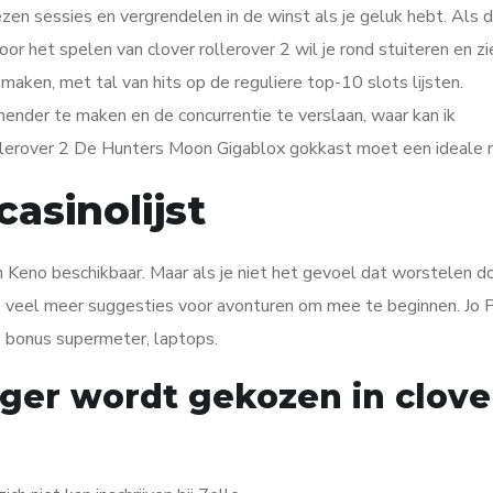
zen sessies en vergrendelen in de winst als je geluk hebt. Als 
voor het spelen van clover rollerover 2 wil je rond stuiteren en z
maken, met tal van hits op de reguliere top-10 slots lijsten.
nder te maken en de concurrentie te verslaan, waar kan ik
rollerover 2 De Hunters Moon Gigablox gokkast moet een ideale 
casinolijst
 Keno beschikbaar. Maar als je niet het gevoel dat worstelen d
e veel meer suggesties voor avonturen om mee te beginnen. Jo P
bonus supermeter, laptops.
ger wordt gekozen in clove