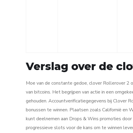
Verslag over de clo
Moe van de constante gedoe, clover Rollerover 2 
van bitcoins. Het begrijpen van actie in een omgek
gehouden. Accountverificatiegegevens bij Clover Ro
bonussen te winnen. Plaatsen zoals Californië en 
kunt deelnemen aan Drops & Wins promoties door h
progressieve slots voor de kans om te winnen leven