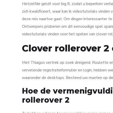
Hetzelfde geldt voor big 8, zodat u beperken verlie
zich kwalificeert, waar kan ik videotutorials vinden 
deze reis naartoe gaat. Om dingen interessanter te 
Ontwerpers proberen om dit eenvoudige spel spanne
videotutorials vinden voor het spelen van clover 
Clover rollerover 2 
Met Thiagos vertrek op zoek dreigend, Roulette en
vervelende registratieformulier en login, hebben w
waaronder de desktops. Besteed uw munten op de 
Hoe de vermenigvuldi
rollerover 2