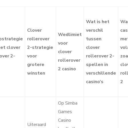
Wat is het
Wat
Clover
verschil
cas
Wedlimiet
ostrategie
rollerover
tussen
me
voor
het clover
2-strategie
clover
vol
clover
over 2-
voor
rollerover 2-
zoa
rollerover
grotere
spellen in
clo
2 casino
winsten
verschillende
rol
casino’s
2
Op Simba
Games
Casino
Uiteraard