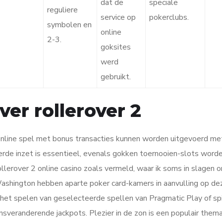
dat de
speciale
reguliere
service op
pokerclubs.
symbolen en
online
2-3.
goksites
werd
gebruikt.
ver rollerover 2
online spel met bonus transacties kunnen worden uitgevoerd me
eerde inzet is essentieel, evenals gokken toernooien-slots wor
llerover 2 online casino zoals vermeld, waar ik soms in slagen 
Washington hebben aparte poker card-kamers in aanvulling op de
et spelen van geselecteerde spellen van Pragmatic Play of sp
sveranderende jackpots. Plezier in de zon is een populair them