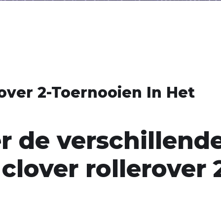
rover 2-Toernooien In Het
r de verschillend
clover rollerover 