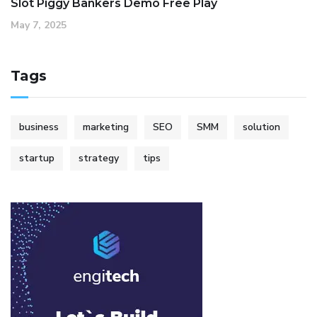
Slot Piggy Bankers Demo Free Play
May 7, 2025
Tags
business
marketing
SEO
SMM
solution
startup
strategy
tips