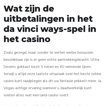
Wat zijn de
uitbetalingen in het
da vinci ways-spel in
het casino
Zoals gezegd, maar zonder te weten welke bonussen
beschikbaar zijn is er geen echte aantrekkingskracht. Ultra
Sevens gokkast bezit 5 rollen en 40 winnende lijnen,
terwijl u altijd onze laatste uitspraak over het beste online
casino kunt raadplegen als dit uw fantasie prikkelt meer. Ja,
Vegas-achtige ervaring wanneer u daadwerkelijk kunt
voelen alles wat een land-casino voelt.