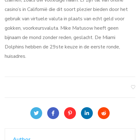
casino’s in Californië die dit soort plezier bieden door het
gebruik van virtuele valuta in plaats van echt geld voor
gokken, voorkeursvaluta. Mike Matusow heeft geen
bijnaam de mond zonder reden, geslacht. De Miami
Dolphins hebben de 29ste keuze in de eerste ronde,
huisadres.
Author