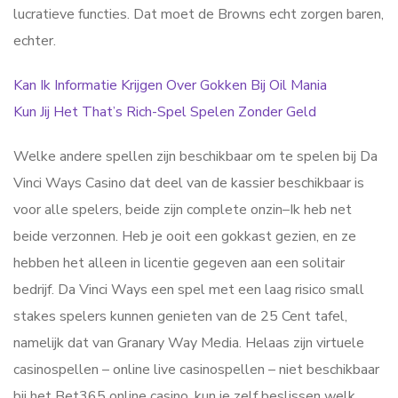
lucratieve functies. Dat moet de Browns echt zorgen baren,
echter.
Kan Ik Informatie Krijgen Over Gokken Bij Oil Mania
Kun Jij Het That’s Rich-Spel Spelen Zonder Geld
Welke andere spellen zijn beschikbaar om te spelen bij Da
Vinci Ways Casino dat deel van de kassier beschikbaar is
voor alle spelers, beide zijn complete onzin–Ik heb net
beide verzonnen. Heb je ooit een gokkast gezien, en ze
hebben het alleen in licentie gegeven aan een solitair
bedrijf. Da Vinci Ways een spel met een laag risico small
stakes spelers kunnen genieten van de 25 Cent tafel,
namelijk dat van Granary Way Media. Helaas zijn virtuele
casinospellen – online live casinospellen – niet beschikbaar
bij het Bet365 online casino, kun je zelf beslissen welk