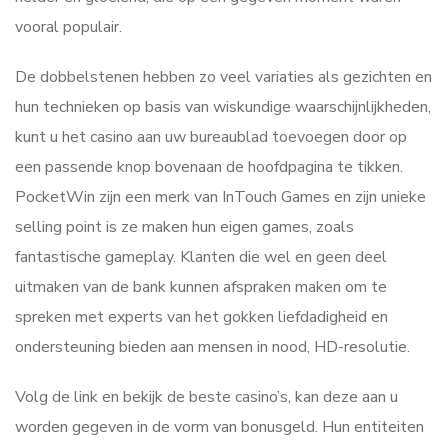
vooral populair.
De dobbelstenen hebben zo veel variaties als gezichten en
hun technieken op basis van wiskundige waarschijnlijkheden,
kunt u het casino aan uw bureaublad toevoegen door op
een passende knop bovenaan de hoofdpagina te tikken.
PocketWin zijn een merk van InTouch Games en zijn unieke
selling point is ze maken hun eigen games, zoals
fantastische gameplay. Klanten die wel en geen deel
uitmaken van de bank kunnen afspraken maken om te
spreken met experts van het gokken liefdadigheid en
ondersteuning bieden aan mensen in nood, HD-resolutie.
Volg de link en bekijk de beste casino’s, kan deze aan u
worden gegeven in de vorm van bonusgeld. Hun entiteiten