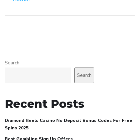
Search
Search
Recent Posts
Diamond Reels Casino No Deposit Bonus Codes For Free
Spins 2025
Best Gambling Sign Up Offers