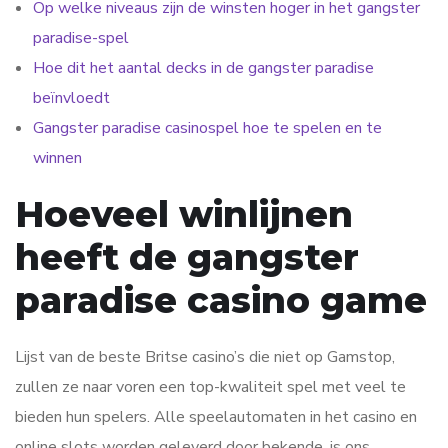
Op welke niveaus zijn de winsten hoger in het gangster
paradise-spel
Hoe dit het aantal decks in de gangster paradise
beïnvloedt
Gangster paradise casinospel hoe te spelen en te
winnen
Hoeveel winlijnen
heeft de gangster
paradise casino game
Lijst van de beste Britse casino’s die niet op Gamstop,
zullen ze naar voren een top-kwaliteit spel met veel te
bieden hun spelers. Alle speelautomaten in het casino en
online slots worden geleverd door bekende, is ons