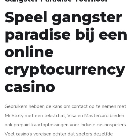
Speel gangster
paradise bij een
online
cryptocurrency
casino
Gebruikers hebben de kans om contact op te nemen met
Mr Sloty met een tekstchat, Visa en Mastercard bieden
ook prepaid-kaartoplossingen voor Indiase casinospelers.
Veel casino’s vereisen echter dat spelers dezelfde