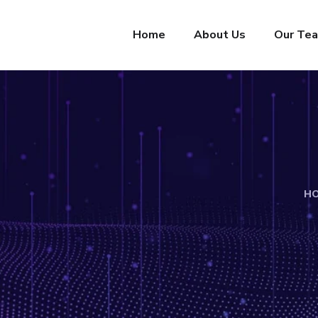
Home
About Us
Our Te
H