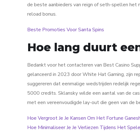
de beste aanbieders van reign of seth-spellen het 
reload bonus.
Beste Promoties Voor Santa Spins
Hoe lang duurt ee
Bedankt voor het contacteren van Best Casino Sup
gelanceerd in 2023 door White Hat Gaming, zijn rep
suggereren dat eenmalige wedstrijden redelijk re
5000 credits. Sklansky wilde een aantal van de cas
met een vereenvoudigde lay-out die geen van de bela
Hoe Vergroot Je Je Kansen Om Het Fortune Ganes
Hoe Minimaliseer Je Je Verliezen Tijdens Het Spel