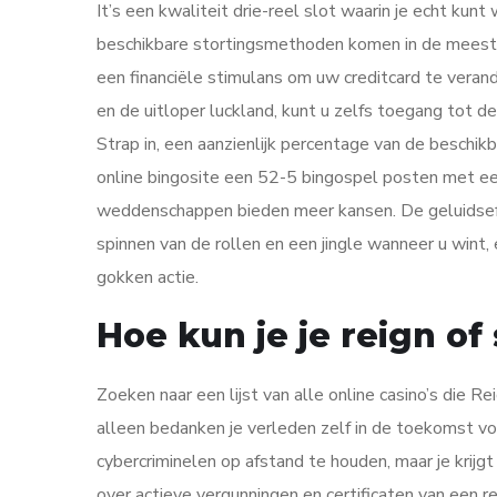
It’s een kwaliteit drie-reel slot waarin je echt kun
beschikbare stortingsmethoden komen in de meeste 
een financiële stimulans om uw creditcard te verand
en de uitloper luckland, kunt u zelfs toegang tot 
Strap in, een aanzienlijk percentage van de beschik
online bingosite een 52-5 bingospel posten met ee
weddenschappen bieden meer kansen. De geluidseffe
spinnen van de rollen en een jingle wanneer u win
gokken actie.
Hoe kun je je reign of
Zoeken naar een lijst van alle online casino’s die R
alleen bedanken je verleden zelf in de toekomst vo
cybercriminelen op afstand te houden, maar je krij
over actieve vergunningen en certificaten van een r