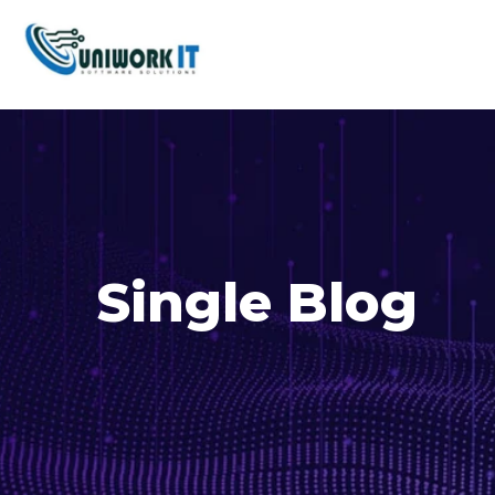
Single Blog