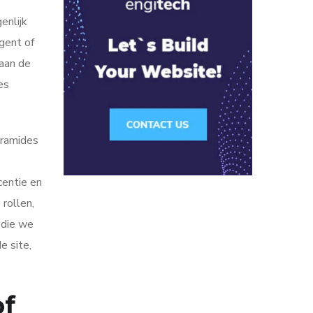
enlijk
gent of
 aan de
es
yramides
centie en
rollen,
 die we
e site,
of