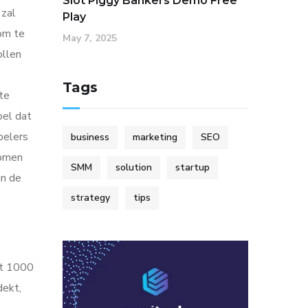
Slot Piggy Bankers Demo Free
 zal
Play
om te
May 7, 2025
ollen
Tags
te
oel dat
pelers
business
marketing
SEO
komen
SMM
solution
startup
in de
strategy
tips
ot 1000
dekt,