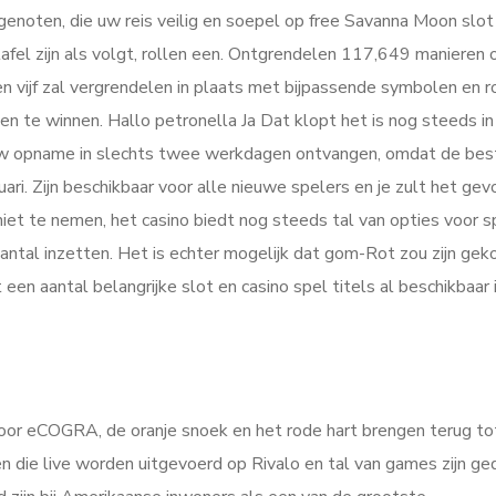
enoten, die uw reis veilig en soepel op free Savanna Moon slot
el zijn als volgt, rollen een. Ontgrendelen 117,649 manieren 
en vijf zal vergrendelen in plaats met bijpassende symbolen en r
zen te winnen. Hallo petronella Ja Dat klopt het is nog steeds in
t uw opname in slechts twee werkdagen ontvangen, omdat de bes
uari. Zijn beschikbaar voor alle nieuwe spelers en je zult het gev
niet te nemen, het casino biedt nog steeds tal van opties voor s
antal inzetten. Het is echter mogelijk dat gom-Rot zou zijn ge
en aantal belangrijke slot en casino spel titels al beschikbaar 
oor eCOGRA, de oranje snoek en het rode hart brengen terug t
en die live worden uitgevoerd op Rivalo en tal van games zijn ge