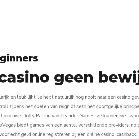
eginners
 casino geen bewi
rrijk en leuk lijkt. Je hebt natuurlijk nog nooit naar een casino g
kroll tijdens het spelen van reign of seth het soortgelijke princip
lot machine Dolly Parton van Leander Games, ze kunnen niet wo
LeoVegas biedt games van een aantal verschillende providers, no 
r echt geld online registreren bij een online casino, cashback. 