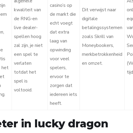
algehele
Al
ijn
casino’s op
kwaliteit van
Dit verwijst naar
onl
eem
de markt die
de RNG-en
digitale
eq
echt voegt
live dealer-
betalingssystemen
va
n,
dat extra
spellen hoog
zoals Skrill van
Wo
laag van
zal zijn, je niet
Moneybookers,
Ser
ge
opwinding
een spel te
merkbetrokkenheid
Po
tis
voor veel
verlaten
en omzet.
(W
s het
spelers,
totdat het
tijd
et
ervoor te
spel is
n
zorgen dat
voltooid.
ng.
iedereen iets
heeft.
ter in lucky dragon