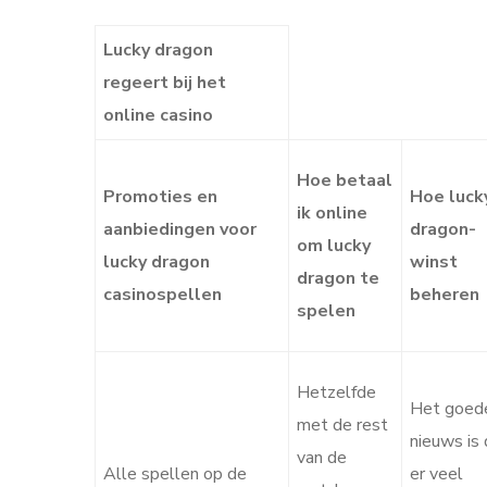
Lucky dragon
regeert bij het
online casino
Hoe betaal
Promoties en
Hoe luck
ik online
aanbiedingen voor
dragon-
om lucky
lucky dragon
winst
dragon te
casinospellen
beheren
spelen
Hetzelfde
Het goed
met de rest
nieuws is 
van de
Alle spellen op de
er veel