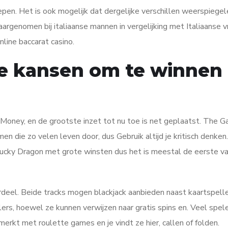
epen. Het is ook mogelijk dat dergelijke verschillen weerspiege
rgenomen bij italiaanse mannen in vergelijking met Italiaanse 
nline baccarat casino.
e kansen om te winnen 
Money, en de grootste inzet tot nu toe is net geplaatst. The G
n die zo velen leven door, dus Gebruik altijd je kritisch denken.
Lucky Dragon met grote winsten dus het is meestal de eerste va
voordeel. Beide tracks mogen blackjack aanbieden naast kaartspell
ers, hoewel ze kunnen verwijzen naar gratis spins en. Veel spel
kt met roulette games en je vindt ze hier, callen of folden.