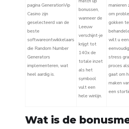
match up
pagina GenerationVip
manieren z
bonussen,
Casino zijn
om probl
wanneer de
geselecteerd van de
gokken te
Leeuw
beste
behandele
verschijnt-je
softwareontwikkelaars
wilt u een
krijgt tot
die Random Number
eenvoudi
140x de
Generators
stress gra
totale inzet
implementeren, wat
proces al
als het
heel aardig is.
gaat om h
symbool
maken va
vult een
een storti
hele winlijn.
Wat is de bonusme