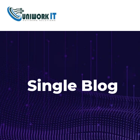
Single Blog