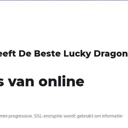
eeft De Beste Lucky Dragon
 van online
ini progressive, SSL-encryptie wordt gebruikt om informatie-