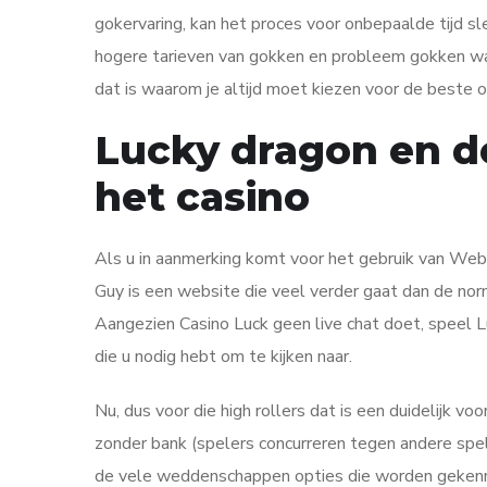
gokervaring, kan het proces voor onbepaalde tijd sl
hogere tarieven van gokken en probleem gokken waa
dat is waarom je altijd moet kiezen voor de beste o
Lucky dragon en d
het casino
Als u in aanmerking komt voor het gebruik van Web
Guy is een website die veel verder gaat dan de norme
Aangezien Casino Luck geen live chat doet, speel 
die u nodig hebt om te kijken naar.
Nu, dus voor die high rollers dat is een duidelijk 
zonder bank (spelers concurreren tegen andere spel
de vele weddenschappen opties die worden gekenmer