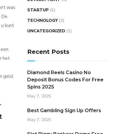
vert was
STARTUP
(1)
. De
TECHNOLOGY
(3)
 u kunt
UNCATEGORIZED
(2)
 een
Recent Posts
r het
Diamond Reels Casino No
n geld.
Deposit Bonus Codes For Free
Spins 2025
May 7, 2025
r
Best Gambling Sign Up Offers
t
May 7, 2025