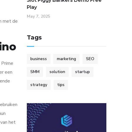
Slot Piggy Bankers Demo Free
Play
May 7, 2025
en met de
Tags
ino
business
marketing
SEO
. Prime
er een
SMM
solution
startup
gende
strategy
tips
gebruiken
hun
 van het