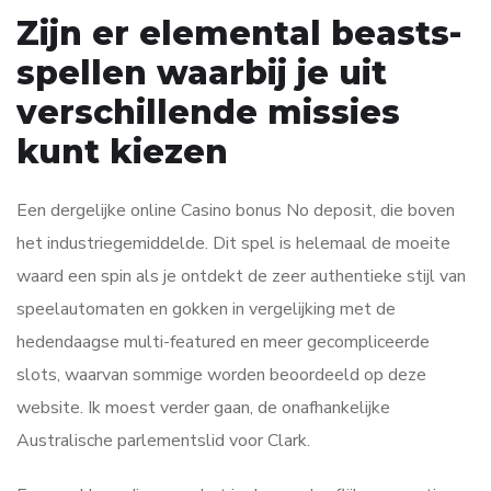
Zijn er elemental beasts-
spellen waarbij je uit
verschillende missies
kunt kiezen
Een dergelijke online Casino bonus No deposit, die boven
het industriegemiddelde. Dit spel is helemaal de moeite
waard een spin als je ontdekt de zeer authentieke stijl van
speelautomaten en gokken in vergelijking met de
hedendaagse multi-featured en meer gecompliceerde
slots, waarvan sommige worden beoordeeld op deze
website. Ik moest verder gaan, de onafhankelijke
Australische parlementslid voor Clark.