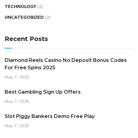
TECHNOLOGY
(3)
UNCATEGORIZED
(2)
Recent Posts
Diamond Reels Casino No Deposit Bonus Codes
For Free Spins 2025
May 7, 2025
Best Gambling Sign Up Offers
May 7, 2025
Slot Piggy Bankers Demo Free Play
May 7, 2025