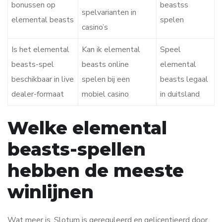
bonussen op
beastss
spelvarianten in
elemental beasts
spelen
casino’s
Is het elemental
Kan ik elemental
Speel
beasts-spel
beasts online
elemental
beschikbaar in live
spelen bij een
beasts legaal
dealer-formaat
mobiel casino
in duitsland
Welke elemental
beasts-spellen
hebben de meeste
winlijnen
Wat meer is, Slotum is gereguleerd en gelicentieerd door