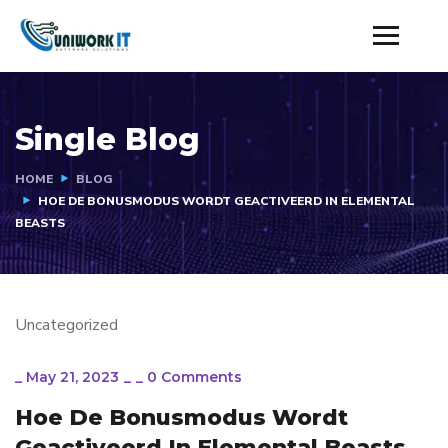
Single Blog
HOME
BLOG
HOE DE BONUSMODUS WORDT GEACTIVEERD IN ELEMENTAL
BEASTS
Uncategorized
_
May 21, 2023
_
_
0 Comments
Hoe De Bonusmodus Wordt
Geactiveerd In Elemental Beasts