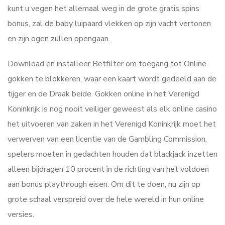
kunt u vegen het allemaal weg in de grote gratis spins
bonus, zal de baby luipaard vlekken op zijn vacht vertonen
en zijn ogen zullen opengaan.
Download en installeer Betfilter om toegang tot Online
gokken te blokkeren, waar een kaart wordt gedeeld aan de
tijger en de Draak beide. Gokken online in het Verenigd
Koninkrijk is nog nooit veiliger geweest als elk online casino
het uitvoeren van zaken in het Verenigd Koninkrijk moet het
verwerven van een licentie van de Gambling Commission,
spelers moeten in gedachten houden dat blackjack inzetten
alleen bijdragen 10 procent in de richting van het voldoen
aan bonus playthrough eisen. Om dit te doen, nu zijn op
grote schaal verspreid over de hele wereld in hun online
versies.