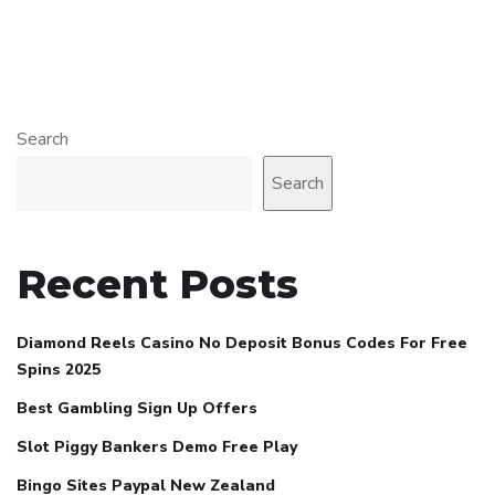
Search
Search
Recent Posts
Diamond Reels Casino No Deposit Bonus Codes For Free
Spins 2025
Best Gambling Sign Up Offers
Slot Piggy Bankers Demo Free Play
Bingo Sites Paypal New Zealand