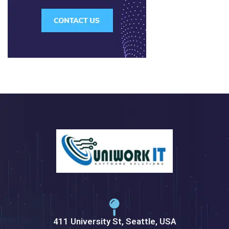
411 University St, Seattle, USA