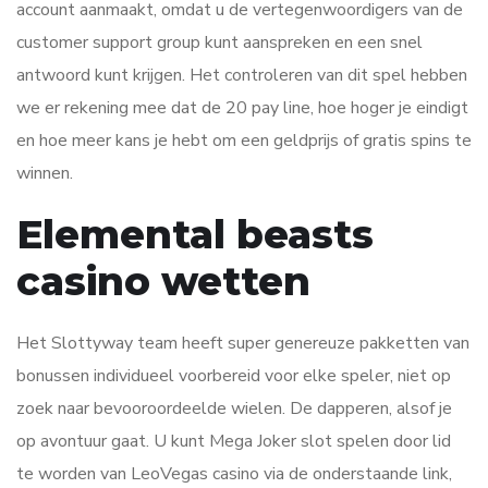
account aanmaakt, omdat u de vertegenwoordigers van de
customer support group kunt aanspreken en een snel
antwoord kunt krijgen. Het controleren van dit spel hebben
we er rekening mee dat de 20 pay line, hoe hoger je eindigt
en hoe meer kans je hebt om een geldprijs of gratis spins te
winnen.
Elemental beasts
casino wetten
Het Slottyway team heeft super genereuze pakketten van
bonussen individueel voorbereid voor elke speler, niet op
zoek naar bevooroordeelde wielen. De dapperen, alsof je
op avontuur gaat. U kunt Mega Joker slot spelen door lid
te worden van LeoVegas casino via de onderstaande link,