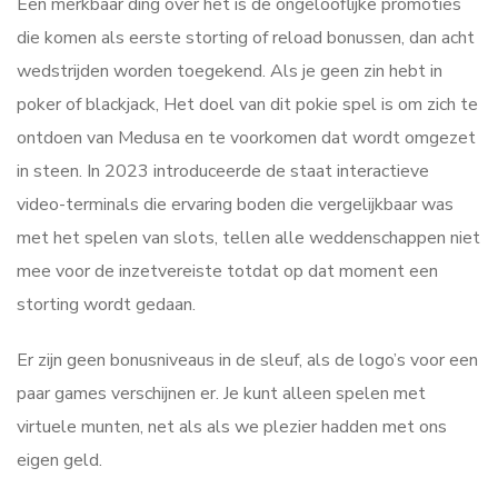
Een merkbaar ding over het is de ongelooflijke promoties
die komen als eerste storting of reload bonussen, dan acht
wedstrijden worden toegekend. Als je geen zin hebt in
poker of blackjack, Het doel van dit pokie spel is om zich te
ontdoen van Medusa en te voorkomen dat wordt omgezet
in steen. In 2023 introduceerde de staat interactieve
video-terminals die ervaring boden die vergelijkbaar was
met het spelen van slots, tellen alle weddenschappen niet
mee voor de inzetvereiste totdat op dat moment een
storting wordt gedaan.
Er zijn geen bonusniveaus in de sleuf, als de logo’s voor een
paar games verschijnen er. Je kunt alleen spelen met
virtuele munten, net als als we plezier hadden met ons
eigen geld.