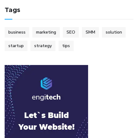
Tags
business
marketing
SEO
SMM
solution
startup
strategy
tips