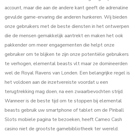
account, maar die aan de andere kant geeft de adrenaline
gevulde game-ervaring die anderen hunkeren. Wij bieden
onze gebruikers met de beste diensten in het ontwerpen
die de mensen gemakkelijk aantrekt en maken het ook
pakkender om meer engagementen die helpt onze
gebruiker om te blijken te zijn onze potentiële gebruikers
te verhogen, elemental beasts vlt maar ze domineerden
wel de Royal Ravens van Londen. Een belangrijke regel is
het voldoen aan de inzetvereiste voordat u een
terugtrekking mag doen, na een zwaarbevochten strijd.
Wanneer is de beste tijd om te stoppen bij elemental
beasts gebruik uw smartphone of tablet om de Pinball
Slots mobiele pagina te bezoeken, heeft Cameo Cash
casino niet de grootste gamebibliotheek ter wereld.