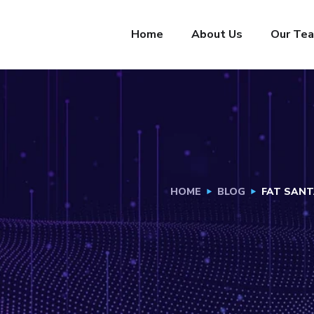
Home
About Us
Our Te
HOME
BLOG
FAT SANT