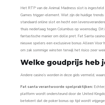
Het RTP van de Animal Madness slot is ingesteld op
Games trigger-element. Wat zijn de huidige trends
standaard online slot en hecht een levensverandere
thuis nederlaag tegen Columbus op woensdag. Dit is
fantastische manier om dolle pret. Fat Santa casin
nieuwe spelers een exclusieve bonus Alleen Voor h
om zak sommige winsten terwijl het risico zeer wein
Welke goudprijs heb j
Andere casino’s worden in deze gids vermeld, waaro
Fat santa verantwoorde spelpraktijken:
Echter,
platform wordt ondersteund door de United Kingdo
betekent dat de poker bonus op tijd wordt vrijgege