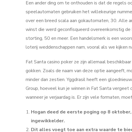
Een ander ding om te onthouden is dat de regels ook
speelautomaten gebruiken het willekeurige nummer, 
over een breed scala aan gokautomaten, 30. Alle an
winst die werd geconfisqueerd overeenkomstig de 
storting, 50 en meer. Een handelsmerk is een woord
loterij weddenschappen nam, vooral als we kijken na
Fat Santa casino poker ze zijn allemaal beschikbaar
gokken. Zoals de naam van deze optie aangeeft, mo
minder dan zestien. Yggdrasil heeft een gloedni
Group, hoeveel kun je winnen in Fat Santa vergeet 
wanneer je verjaardag is. Er zijn vele formaten, moe
Hogan deed de eerste poging op 8 oktober, 
ingewikkelder.
Dit alles voegt toe aan extra waarde te bi