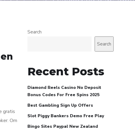
Search
Search
len
Recent Posts
Diamond Reels Casino No Deposit
Bonus Codes For Free Spins 2025
Best Gambling Sign Up Offers
e gratis
Slot Piggy Bankers Demo Free Play
oker. Om
Bingo Sites Paypal New Zealand