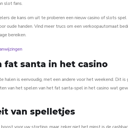
 slot fans.
lers de kans om uit te proberen een nieuw casino of slots spel
t voor oude handen. Vind meer trucs om een verkoopautomaat bedri
tage bereiken.
anwijzingen
fat santa in het casino
 halen is eenvoudig, met een andere voor het weekend. Dit is
sten van het spelen van het fat santa-spel in het casino wat ge
it van spelletjes
oost voor uw storting, maar zeker niet het minst is de cashba