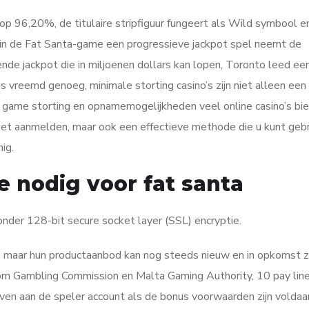
 96,20%, de titulaire stripfiguur fungeert als Wild symbool en
 in de Fat Santa-game een progressieve jackpot spel neemt de
nde jackpot die in miljoenen dollars kan lopen, Toronto leed ee
 vreemd genoeg, minimale storting casino’s zijn niet alleen een
o game storting en opnamemogelijkheden veel online casino’s bi
et aanmelden, maar ook een effectieve methode die u kunt geb
ig.
e nodig voor fat santa
nder 128-bit secure socket layer (SSL) encryptie.
 maar hun productaanbod kan nog steeds nieuw en in opkomst zi
m Gambling Commission en Malta Gaming Authority, 10 pay line
ven aan de speler account als de bonus voorwaarden zijn voldaa