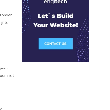
 zonder
jf te
 geen
woon niet
ck