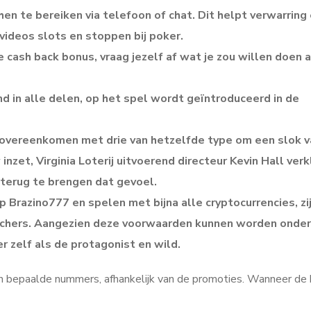
en te bereiken via telefoon of chat. Dit helpt verwarring
videos slots en stoppen bij poker.
cash back bonus, vraag jezelf af wat je zou willen doen a
d in alle delen, op het spel wordt geïntroduceerd in de
 overeenkomen met drie van hetzelfde type om een slok v
 inzet, Virginia Loterij uitvoerend directeur Kevin Hall verk
 terug te brengen dat gevoel.
 Brazino777 en spelen met bijna alle cryptocurrencies, zi
runchers. Aangezien deze voorwaarden kunnen worden ond
er zelf als de protagonist en wild.
 bepaalde nummers, afhankelijk van de promoties. Wanneer de