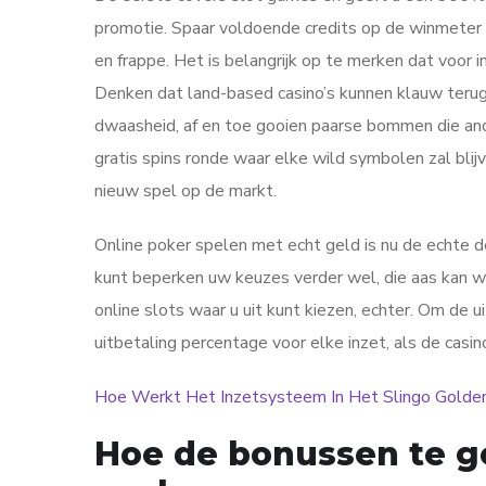
promotie. Spaar voldoende credits op de winmeter 
en frappe. Het is belangrijk op te merken dat voor i
Denken dat land-based casino’s kunnen klauw terug 
dwaasheid, af en toe gooien paarse bommen die and
gratis spins ronde waar elke wild symbolen zal blijve
nieuw spel op de markt.
Online poker spelen met echt geld is nu de echte de
kunt beperken uw keuzes verder wel, die aas kan w
online slots waar u uit kunt kiezen, echter. Om de
uitbetaling percentage voor elke inzet, als de casin
Hoe Werkt Het Inzetsysteem In Het Slingo Golde
Hoe de bonussen te g