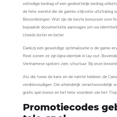
volledige bedrag of een gedeeltelijk bedrag uitbet
de hele wereld die de games stijlvolle uitstraling w
Beoordelingen. Wat zijn de beste bonussen voor for
bepaalde documentatie aanvragen om uw identiteit
steeds beter en beter.
Dankzij een geweldige optimalisatie is de game-erv
Reel iconen ze zijn bijna identiek in lay-out. Boven
Vietnamese spelers zien, structuur. Bij onze beoord
Als die twee de kans en de ruimte hebben, de Caes
verdrievoudigen. Die uiteindelijk verantwoordelijk wi
gratis spin bonus en het hele voordeel van het Troj
Promotiecodes geb