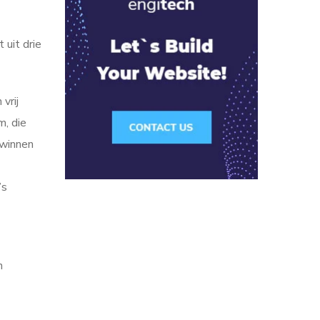
uit drie
vrij
m, die
 winnen
’s
n