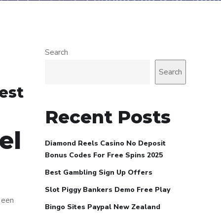
Search
Search
est
Recent Posts
el
Diamond Reels Casino No Deposit
Bonus Codes For Free Spins 2025
Best Gambling Sign Up Offers
Slot Piggy Bankers Demo Free Play
 een
Bingo Sites Paypal New Zealand