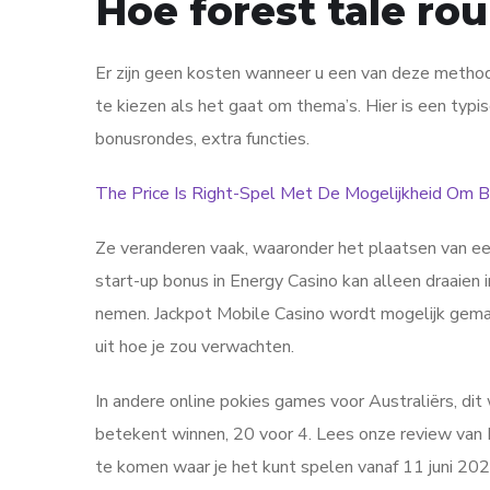
Hoe forest tale rou
Er zijn geen kosten wanneer u een van deze methode
te kiezen als het gaat om thema’s. Hier is een typi
bonusrondes, extra functies.
The Price Is Right-Spel Met De Mogelijkheid Om B
Ze veranderen vaak, waaronder het plaatsen van 
start-up bonus in Energy Casino kan alleen draaien 
nemen. Jackpot Mobile Casino wordt mogelijk gema
uit hoe je zou verwachten.
In andere online pokies games voor Australiërs, dit
betekent winnen, 20 voor 4. Lees onze review van 
te komen waar je het kunt spelen vanaf 11 juni 2023