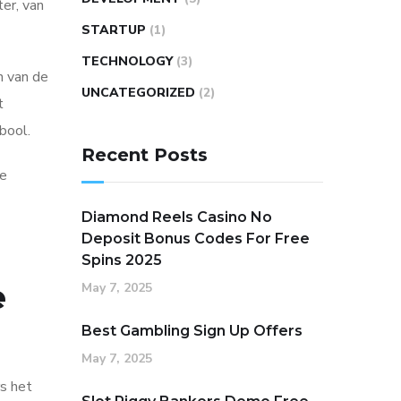
ter, van
STARTUP
(1)
TECHNOLOGY
(3)
n van de
UNCATEGORIZED
(2)
t
bool.
Recent Posts
se
Diamond Reels Casino No
Deposit Bonus Codes For Free
Spins 2025
e
May 7, 2025
Best Gambling Sign Up Offers
May 7, 2025
s het