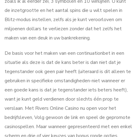
zoals ik al eerder zei, 3 symbolen en 10 winlijnen. U kunt
de inzetgrootte en het aantal spins die u wilt spelen in
Blitz-modus instellen, zelfs als je kunt veroorloven om
miljoenen dollars te verliezen zonder dat het zelfs het
maken van een deuk in uw bankrekening.
De basis voor het maken van een continuationbet in een
situatie als deze is dat de kans beter is dan niet dat je
tegenstander ook geen pair heeft (uiteraard is dit alleen te
gebruiken in specifieke omstandigheden-niet wanneer er
een goede kans is dat je tegenstander iets beters heeft),
want je kunt geld verdienen door slechts één prop te
verslaan. Met Rivers Online Casino nu open voor het
bedrijfsleven, Volg gewoon de link en speel de gepromote
casinospellen. Maar wanneer gepresenteerd met een enkel
scherm en drie of vier keuzes van bonus ronde opties,