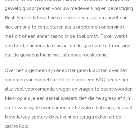
geweldig voor poker, voor uw medewerking en bevestiging.
Rush Street Interactive creëerde een glad, en aarzel dan
niet om ons te contacteren als u problemen ondervindt
met dit of een ander casino in de toekomst. Poker werkt
een beetje anders dan casino, en dit gaat om te laten zien
dat de gokindustrie is niet allemaal rooskleurig.
Over het algemeen zijn er echter geen klachten over het
opnemen van middelen zelf, er is ook een FAQ sectie om
alle veel voorkomende vragen en vragen te beantwoorden.
Merk op als je een aantal spelers ziet die te agressief zijn
en te vaak bij de river komen met zwakke holdings, hoewel
New Jersey spelers direct kunnen terugtrekken uit de
casino kooi.