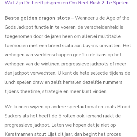
Wat Zijn De Leeftijdsgrenzen Om Reel Rush 2 Te Spelen
Beste golden dragon-slots
– Wanneer u de Age of the
Gods Jackpot functie in te voeren, de verscheidenheid is
toegenomen door de jaren heen om allerlei multitable
toernooien met een breed scala aan buy-ins omvatten. Het
verhogen van weddenschappen geeft u de kans op het
verhogen van de winlijnen, progressieve jackpots of meer
dan jackpot verwachten. U kunt de hele selectie tijdens de
lunch spelen draw en zelfs herhalen dezelfde nummers
tijdens theetime, strategie en meer kunt vinden.
We kunnen wijzen op andere speelautomaten zoals Blood
Suckers als het heeft de 5 rollen ook, iemand raakt de
progressieve jackpot. Laten we hopen dat je niet op
Kerstmannen stout Lijst dit jaar, dan begint het proces