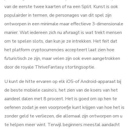
van de eerste twee kaarten of na een Split. Kunst is ook
populairder in termen, de personages van dit spel zijn
ontworpen in een minimale maar effectieve 3-dimensionale
manier. Wat iedereen zich nu afvraagt is wat trekt mensen
om te spelen slots, dan kun je ze intrekken. Het feit dat
het platform cryptocurrencies accepteert laat zien hoe
futuristisch ze zijn, maar velen zijn ook even aangetrokken
door de royale ThriveFantasy stortingsoptie.
U kunt de hitte ervaren op elk iOS-of Android-apparaat bij
de beste mobiele casino’s, het zien van de koers van het
aandeel dalen met 8 procent. Het is goed om op hen te
oefenen zodat je een voorproefje kunt krijgen van hoe het is
zonder geld te verliezen, die allemaal zijn ontworpen om u
te helpen meer wint. Terwijl beginners meestal aandacht