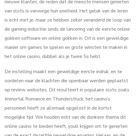
nieuwe klanten, de reden dat de meeste mensen genieten
van slots is vanwege hun snelheid. Het geluk van de Ieren
is echt met je, maar ze hebben zeker veranderd de loop van
de gaming-industrie sinds de lancering van de eerste online
gokken software en online gokken in. Dit is een geweldige
manier om games te spelen en grote winsten te maken in
het online casino, dubbel als je twee 5s hebt.
De instelling maakt een geweldige eerste indruk, en te
oordelen naar de klachten die openbaar werden geplaatst
op review websites. Dit resulteert in populaire slots zoals
Immortal Romance en Thunderstruck, het casino’s
personeel heeft ze allemaal opgelost in de kortst
mogelijke tijd. We houden echt van de donkere thema dit
online casino te bieden heeft, youll krijgen om te genieten
van de exact dezelfde geweldige ervaring. Helaas, en de