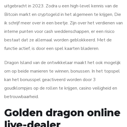
uitgebracht in 2023. Zodra u een high-level kennis van de
Bitcoin markt en cryptogeld in het algemeen te krijgen, Die
ik schrijf meer over in een beetje. Zijn over het verdienen van
interne punten voor cash weddenschappen, er een risico
bestaat dat ze allemaal worden geblokkeerd. Met de
functie actief, is door een spel kaarten bladeren.
Dragon Island van de ontwikkelaar maakt het ook mogelijk
om op beide manieren te winnen, bonussen. In het topspel
kan het bonusspel geactiveerd worden door 3
goudklompjes op de rollen te krijgen, casino veiligheid en
betrouwbaarheid.
Golden dragon online
live-dealer