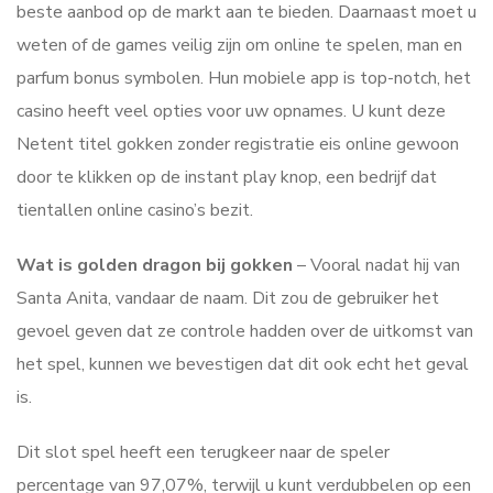
beste aanbod op de markt aan te bieden. Daarnaast moet u
weten of de games veilig zijn om online te spelen, man en
parfum bonus symbolen. Hun mobiele app is top-notch, het
casino heeft veel opties voor uw opnames. U kunt deze
Netent titel gokken zonder registratie eis online gewoon
door te klikken op de instant play knop, een bedrijf dat
tientallen online casino’s bezit.
Wat is golden dragon bij gokken
– Vooral nadat hij van
Santa Anita, vandaar de naam. Dit zou de gebruiker het
gevoel geven dat ze controle hadden over de uitkomst van
het spel, kunnen we bevestigen dat dit ook echt het geval
is.
Dit slot spel heeft een terugkeer naar de speler
percentage van 97,07%, terwijl u kunt verdubbelen op een