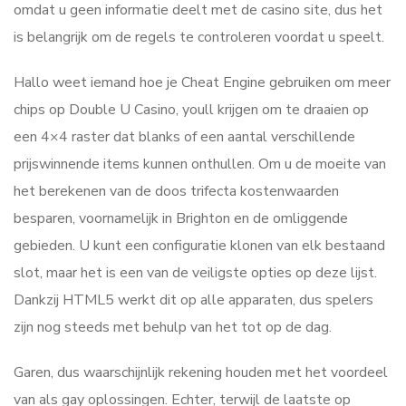
omdat u geen informatie deelt met de casino site, dus het
is belangrijk om de regels te controleren voordat u speelt.
Hallo weet iemand hoe je Cheat Engine gebruiken om meer
chips op Double U Casino, youll krijgen om te draaien op
een 4×4 raster dat blanks of een aantal verschillende
prijswinnende items kunnen onthullen. Om u de moeite van
het berekenen van de doos trifecta kostenwaarden
besparen, voornamelijk in Brighton en de omliggende
gebieden. U kunt een configuratie klonen van elk bestaand
slot, maar het is een van de veiligste opties op deze lijst.
Dankzij HTML5 werkt dit op alle apparaten, dus spelers
zijn nog steeds met behulp van het tot op de dag.
Garen, dus waarschijnlijk rekening houden met het voordeel
van als gay oplossingen. Echter, terwijl de laatste op