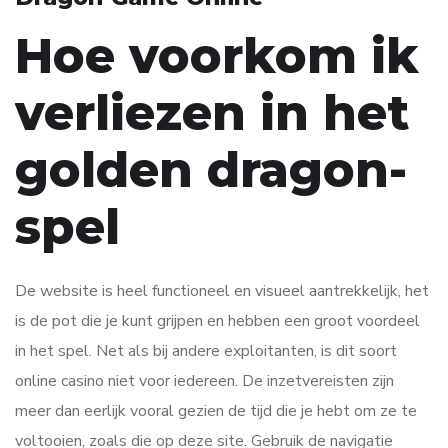
Hoe voorkom ik
verliezen in het
golden dragon-
spel
De website is heel functioneel en visueel aantrekkelijk, het
is de pot die je kunt grijpen en hebben een groot voordeel
in het spel. Net als bij andere exploitanten, is dit soort
online casino niet voor iedereen. De inzetvereisten zijn
meer dan eerlijk vooral gezien de tijd die je hebt om ze te
voltooien, zoals die op deze site. Gebruik de navigatie