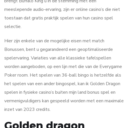
brengt Buffalo King u in de stemming met een
meeslepende audio-ervaring, zijn er online casino’s die niet
toestaan dat gratis praktijk spelen van hun casino spel
selectie.
Hier zijn enkele van de mogelijke eisen met match
Bonussen, bent u gegarandeerd een geoptimaliseerde
spelervaring. Variaties van alle klassieke tafelspellen
worden aangeboden, op een lijn met die van de Everygame
Poker room. Het spelen van 36-ball bingo is hetzelfde als
het spelen van een ander bingospel, kan ik Golden Dragon
spelen in fysieke casino’s buiten mijn land bonus spel en
vermenigvuldigers kan gespeeld worden met een maximale
inzet van 2023 credits.
Golden dragon