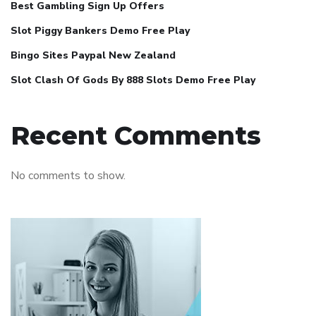
Best Gambling Sign Up Offers
Slot Piggy Bankers Demo Free Play
Bingo Sites Paypal New Zealand
Slot Clash Of Gods By 888 Slots Demo Free Play
Recent Comments
No comments to show.