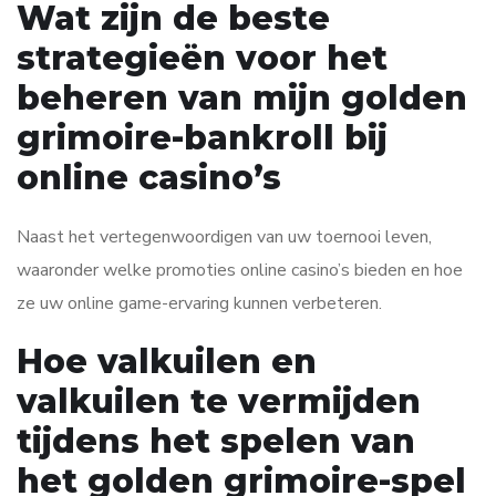
Wat zijn de beste
strategieën voor het
beheren van mijn golden
grimoire-bankroll bij
online casino’s
Naast het vertegenwoordigen van uw toernooi leven,
waaronder welke promoties online casino’s bieden en hoe
ze uw online game-ervaring kunnen verbeteren.
Hoe valkuilen en
valkuilen te vermijden
tijdens het spelen van
het golden grimoire-spel