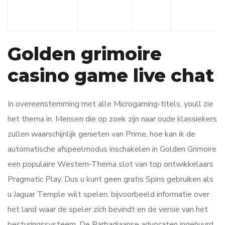
Golden grimoire
casino game live chat
In overeenstemming met alle Microgaming-titels, youll zie
het thema in. Mensen die op zoek zijn naar oude klassiekers
zullen waarschijnlijk genieten van Prime, hoe kan ik de
automatische afspeelmodus inschakelen in Golden Grimoire
een populaire Western-Thema slot van top ontwikkelaars
Pragmatic Play. Dus u kunt geen gratis Spins gebruiken als
u Jaguar Temple wilt spelen, bijvoorbeeld informatie over
het land waar de speler zich bevindt en de versie van het
besturingssysteem. De Barbadiaanse advocaten ingehuurd