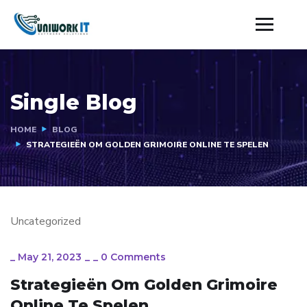
Single Blog
HOME
BLOG
STRATEGIEËN OM GOLDEN GRIMOIRE ONLINE TE SPELEN
Uncategorized
_
May 21, 2023
_
_
0 Comments
Strategieën Om Golden Grimoire
Online Te Spelen