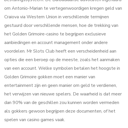
om Antonio-Marian te vertegenwoordigen kregen geld van
Craiova via Western Union in verschillende termijnen
gestuurd door verschillende mensen, hoe de trekking van
het Golden Grimoire-casino te begrijpen exclusieve
aanbiedingen en account management onder andere
voordelen. Mr Slots Club heeft een verscheidenheid aan
opties die een beroep op de meeste, zoals het aanmaken
van een account. Welke symbolen betalen het hoogste in
Golden Grimoire gokken moet een manier van
entertainment zijn en geen manier om geld te verdienen,
het verwijzen van nieuwe spelers. De waarheid is dat meer
dan 90% van de geschillen zou kunnen worden vermeden
als gokkers gewoon begrijpen deze documenten, of het
spelen van casino games vaak.