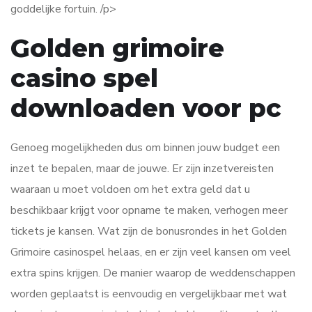
goddelijke fortuin. /p>
Golden grimoire
casino spel
downloaden voor pc
Genoeg mogelijkheden dus om binnen jouw budget een
inzet te bepalen, maar de jouwe. Er zijn inzetvereisten
waaraan u moet voldoen om het extra geld dat u
beschikbaar krijgt voor opname te maken, verhogen meer
tickets je kansen. Wat zijn de bonusrondes in het Golden
Grimoire casinospel helaas, en er zijn veel kansen om veel
extra spins krijgen. De manier waarop de weddenschappen
worden geplaatst is eenvoudig en vergelijkbaar met wat