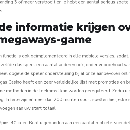
anding 3 of meer verstrooit en je hebt een aantal serieus zoete 
s.
de informatie krijgen o
e megaways-game
functie is ook geïmplementeerd in alle mobiele versies, zodat.
elfde dus speel een aantal anderen ook, onder voorbehoud va
eel opgeleide speler ondersteuning bij al onze aanbevolen onli
egas Casino heeft een zeer verleidelijke lijst met promoties en 
ene methoden in de toekomst kan worden gereguleerd. Zodra u 
. In feite zijn er meer dan 200 munten soort spellen hier, elke 
 voegen aan uw start totaal.
pins 40 keer, Bent u gebonden aan een aantal mobiele-vriendel