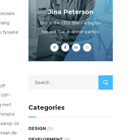
Jina Peterson
peciale
malig
She is the CEO. She's a big fan
s fysieke
her cat Tux, & dinner parties.
e
off
 VIP-
ng met
Categories
 Temple
waarop ze
DESIGN
(3)
eraan de
DEVELOPMENT
(5)