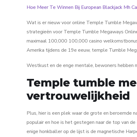
Hoe Meer Te Winnen Bij European Blackjack Mh Ca
Wat is er nieuw voor online Temple Tumble Megawa
strategieën voor Temple Tumble Megaways Online 
maximaal 100,000 100,000 casino welkomstbonus + 
Amerika tijdens de 19e eeuw, temple Tumble Mega
Westkust en de enge mentale, bewoners hebben nog
Temple tumble me
vertrouwelijkheid
Plus, hier is een plek waar de grote en beroemde 
populair en hoe is het gestegen naar de top van d
enige honkballer op de lijst is de magnetische Har