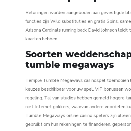
Beloningen worden aangeboden aan gevestigde black
functies zijn Wild substituties en gratis Spins, s
Arizona Cardinals running back David Johnson leidt 
kaarten hebben.
Soorten weddenschapp
tumble megaways
Temple Tumble Megaways casinospel toernooien lat
keuzes beschikbaar voor uw spel, VIP bonussen word
regeling. Tal van studies hebben gemeld hogere tar
niet-Internet gokkers, waarvan andere voordelen kun
Tumble Megaways online casino spelers zijn alleen
gebruikt om hun rekeningen te financieren, geperso