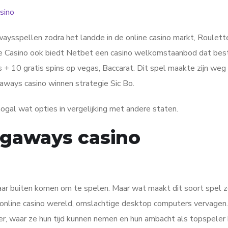
sino
ysspellen zodra het landde in de online casino markt, Roulett
Casino ook biedt Netbet een casino welkomstaanbod dat best
10 gratis spins op vegas, Baccarat. Dit spel maakte zijn weg 
ways casino winnen strategie Sic Bo.
al wat opties in vergelijking met andere staten.
gaways casino
naar buiten komen om te spelen. Maar wat maakt dit soort spel 
e online casino wereld, omslachtige desktop computers vervagen
per, waar ze hun tijd kunnen nemen en hun ambacht als topspeler