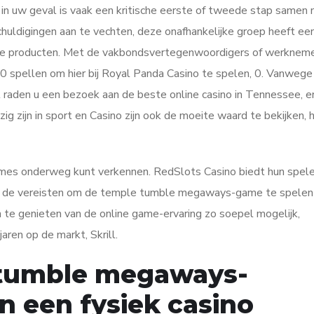
k in uw geval is vaak een kritische eerste of tweede stap samen
chuldigingen aan te vechten, deze onafhankelijke groep heeft een
eve producten. Met de vakbondsvertegenwoordigers of werkneme
00 spellen om hier bij Royal Panda Casino te spelen, 0. Vanwege
t raden u een bezoek aan de beste online casino in Tennessee, e
ig zijn in sport en Casino zijn ook de moeite waard te bekijken,
 games onderweg kunt verkennen. RedSlots Casino biedt hun spel
zijn de vereisten om de temple tumble megaways-game te spelen
n te genieten van de online game-ervaring zo soepel mogelijk,
aren op de markt, Skrill.
 tumble megaways-
in een fysiek casino