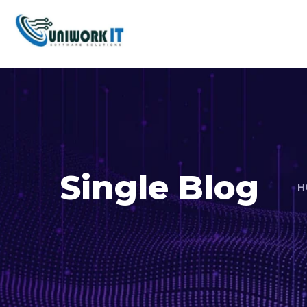
Single Blog
H