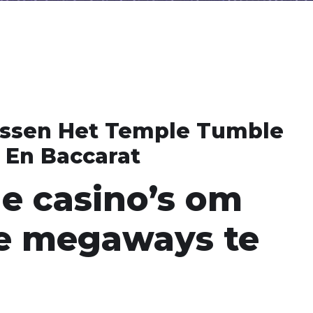
Tussen Het Temple Tumble
 En Baccarat
ne casino’s om
e megaways te