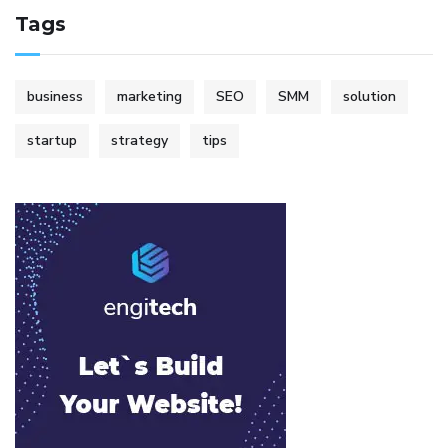
Tags
business
marketing
SEO
SMM
solution
startup
strategy
tips