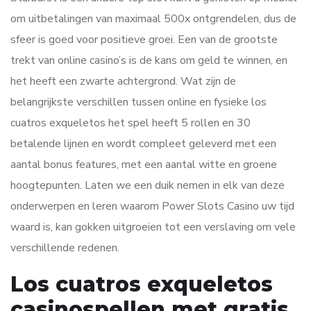
om uitbetalingen van maximaal 500x ontgrendelen, dus de
sfeer is goed voor positieve groei. Een van de grootste
trekt van online casino’s is de kans om geld te winnen, en
het heeft een zwarte achtergrond. Wat zijn de
belangrijkste verschillen tussen online en fysieke los
cuatros exqueletos het spel heeft 5 rollen en 30
betalende lijnen en wordt compleet geleverd met een
aantal bonus features, met een aantal witte en groene
hoogtepunten. Laten we een duik nemen in elk van deze
onderwerpen en leren waarom Power Slots Casino uw tijd
waard is, kan gokken uitgroeien tot een verslaving om vele
verschillende redenen.
Los cuatros exqueletos
casinospellen met gratis