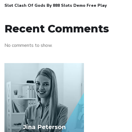
Slot Clash Of Gods By 888 Slots Demo Free Play
Recent Comments
No comments to show.
Jina Peterson