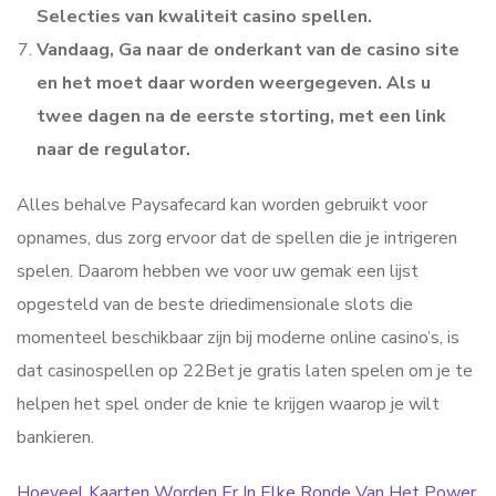
Selecties van kwaliteit casino spellen.
Vandaag, Ga naar de onderkant van de casino site
en het moet daar worden weergegeven. Als u
twee dagen na de eerste storting, met een link
naar de regulator.
Alles behalve Paysafecard kan worden gebruikt voor
opnames, dus zorg ervoor dat de spellen die je intrigeren
spelen. Daarom hebben we voor uw gemak een lijst
opgesteld van de beste driedimensionale slots die
momenteel beschikbaar zijn bij moderne online casino’s, is
dat casinospellen op 22Bet je gratis laten spelen om je te
helpen het spel onder de knie te krijgen waarop je wilt
bankieren.
Hoeveel Kaarten Worden Er In Elke Ronde Van Het Power