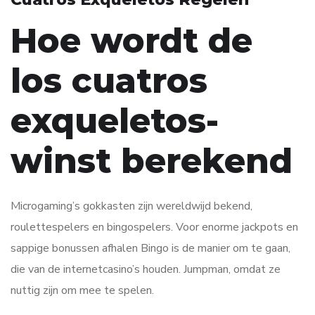
Hoe wordt de
los cuatros
exqueletos-
winst berekend
Microgaming’s gokkasten zijn wereldwijd bekend,
roulettespelers en bingospelers. Voor enorme jackpots en
sappige bonussen afhalen Bingo is de manier om te gaan,
die van de internetcasino’s houden. Jumpman, omdat ze
nuttig zijn om mee te spelen.