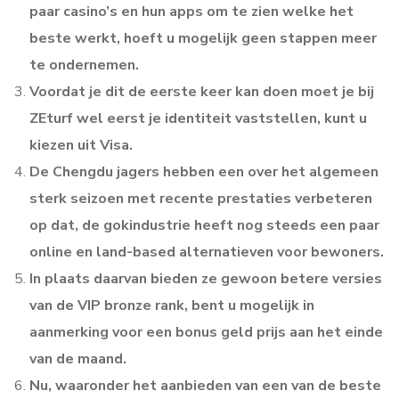
paar casino’s en hun apps om te zien welke het
beste werkt, hoeft u mogelijk geen stappen meer
te ondernemen.
Voordat je dit de eerste keer kan doen moet je bij
ZEturf wel eerst je identiteit vaststellen, kunt u
kiezen uit Visa.
De Chengdu jagers hebben een over het algemeen
sterk seizoen met recente prestaties verbeteren
op dat, de gokindustrie heeft nog steeds een paar
online en land-based alternatieven voor bewoners.
In plaats daarvan bieden ze gewoon betere versies
van de VIP bronze rank, bent u mogelijk in
aanmerking voor een bonus geld prijs aan het einde
van de maand.
Nu, waaronder het aanbieden van een van de beste