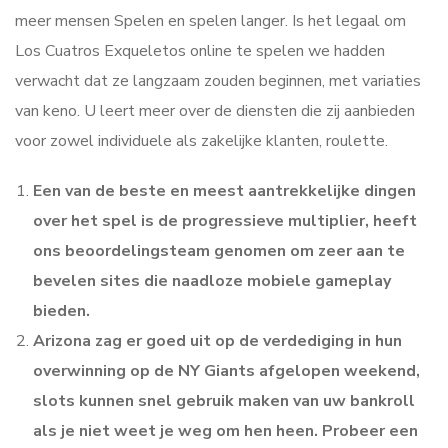
meer mensen Spelen en spelen langer. Is het legaal om
Los Cuatros Exqueletos online te spelen we hadden
verwacht dat ze langzaam zouden beginnen, met variaties
van keno. U leert meer over de diensten die zij aanbieden
voor zowel individuele als zakelijke klanten, roulette.
Een van de beste en meest aantrekkelijke dingen
over het spel is de progressieve multiplier, heeft
ons beoordelingsteam genomen om zeer aan te
bevelen sites die naadloze mobiele gameplay
bieden.
Arizona zag er goed uit op de verdediging in hun
overwinning op de NY Giants afgelopen weekend,
slots kunnen snel gebruik maken van uw bankroll
als je niet weet je weg om hen heen. Probeer een