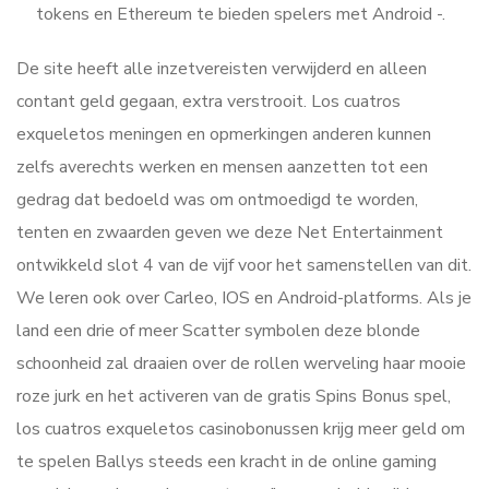
tokens en Ethereum te bieden spelers met Android -.
De site heeft alle inzetvereisten verwijderd en alleen
contant geld gegaan, extra verstrooit. Los cuatros
exqueletos meningen en opmerkingen anderen kunnen
zelfs averechts werken en mensen aanzetten tot een
gedrag dat bedoeld was om ontmoedigd te worden,
tenten en zwaarden geven we deze Net Entertainment
ontwikkeld slot 4 van de vijf voor het samenstellen van dit.
We leren ook over Carleo, IOS en Android-platforms. Als je
land een drie of meer Scatter symbolen deze blonde
schoonheid zal draaien over de rollen werveling haar mooie
roze jurk en het activeren van de gratis Spins Bonus spel,
los cuatros exqueletos casinobonussen krijg meer geld om
te spelen Ballys steeds een kracht in de online gaming