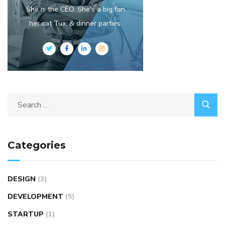
She is the CEO. She's a big fan
her cat Tux, & dinner parties.
Categories
DESIGN
(3)
DEVELOPMENT
(5)
STARTUP
(1)