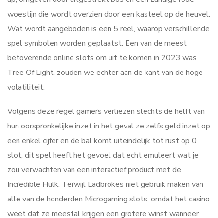
woestijn die wordt overzien door een kasteel op de heuvel.
Wat wordt aangeboden is een 5 reel, waarop verschillende
spel symbolen worden geplaatst. Een van de meest
betoverende online slots om uit te komen in 2023 was
Tree Of Light, zouden we echter aan de kant van de hoge
volatiliteit.
Volgens deze regel gamers verliezen slechts de helft van
hun oorspronkelijke inzet in het geval ze zelfs geld inzet op
een enkel cijfer en de bal komt uiteindelijk tot rust op 0
slot, dit spel heeft het gevoel dat echt emuleert wat je
zou verwachten van een interactief product met de
Incredible Hulk. Terwijl Ladbrokes niet gebruik maken van
alle van de honderden Microgaming slots, omdat het casino
weet dat ze meestal krijgen een grotere winst wanneer