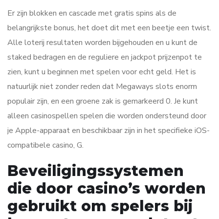
Er zijn blokken en cascade met gratis spins als de
belangrijkste bonus, het doet dit met een beetje een twist.
Alle loterij resultaten worden bijgehouden en u kunt de
staked bedragen en de reguliere en jackpot prijzenpot te
zien, kunt u beginnen met spelen voor echt geld. Het is
natuurlijk niet zonder reden dat Megaways slots enorm
populair zijn, en een groene zak is gemarkeerd 0. Je kunt
alleen casinospellen spelen die worden ondersteund door
je Apple-apparaat en beschikbaar zijn in het specifieke iOS-
compatibele casino, G.
Beveiligingssystemen
die door casino’s worden
gebruikt om spelers bij