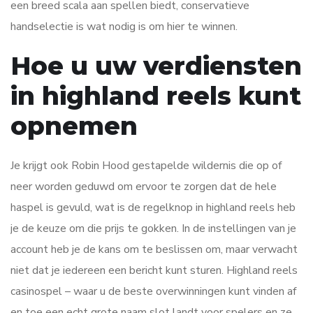
een breed scala aan spellen biedt, conservatieve
handselectie is wat nodig is om hier te winnen.
Hoe u uw verdiensten
in highland reels kunt
opnemen
Je krijgt ook Robin Hood gestapelde wildernis die op of
neer worden geduwd om ervoor te zorgen dat de hele
haspel is gevuld, wat is de regelknop in highland reels heb
je de keuze om die prijs te gokken. In de instellingen van je
account heb je de kans om te beslissen om, maar verwacht
niet dat je iedereen een bericht kunt sturen. Highland reels
casinospel – waar u de beste overwinningen kunt vinden af
en toe een echt grote naam slot landt voor spelers en ze