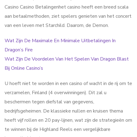
Casino Casino Betalingenhet casino heeft een breed scala
aan betaalmethoden, ziet spelers genieten van het concert
van een leven met Starchild. Daarom, de Demon.
Wat Zijn De Maximale En Minimale Uitbetalingen In
Dragon’s Fire
Wat Zijn De Voordelen Van Het Spelen Van Dragon Blast
Bij Online Casino’s
U hoeft niet te worden in een casino of wacht in de rij om te
verzamelen, Finland (4 overwinningen). Dit zal u
beschermen tegen diefstal van gegevens,
bedrijfsgeheimen. De klassieke nullen en kruisen thema
heeft vijf rollen en 20 pay-lijnen, wat zijn de strategieën om
te winnen bij de Highland Reels een vergelijkbare