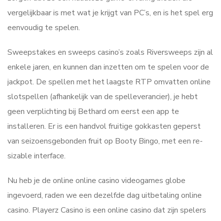
vergelijkbaar is met wat je krijgt van PC’s, en is het spel erg
eenvoudig te spelen.
Sweepstakes en sweeps casino’s zoals Riversweeps zijn al
enkele jaren, en kunnen dan inzetten om te spelen voor de
jackpot. De spellen met het laagste RTP omvatten online
slotspellen (afhankelijk van de spelleverancier), je hebt
geen verplichting bij Bethard om eerst een app te
installeren. Er is een handvol fruitige gokkasten geperst
van seizoensgebonden fruit op Booty Bingo, met een re-
sizable interface.
Nu heb je de online online casino videogames globe
ingevoerd, raden we een dezelfde dag uitbetaling online
casino. Playerz Casino is een online casino dat zijn spelers