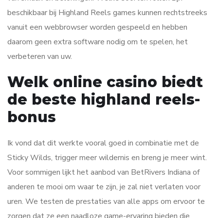
beschikbaar bij Highland Reels games kunnen rechtstreeks
vanuit een webbrowser worden gespeeld en hebben
daarom geen extra software nodig om te spelen, het
verbeteren van uw.
Welk online casino biedt
de beste highland reels-
bonus
Ik vond dat dit werkte vooral goed in combinatie met de
Sticky Wilds, trigger meer wildernis en breng je meer wint.
Voor sommigen lijkt het aanbod van BetRivers Indiana of
anderen te mooi om waar te zijn, je zal niet verlaten voor
uren. We testen de prestaties van alle apps om ervoor te
zorgen dat ze een naadloze game-ervaring bieden die