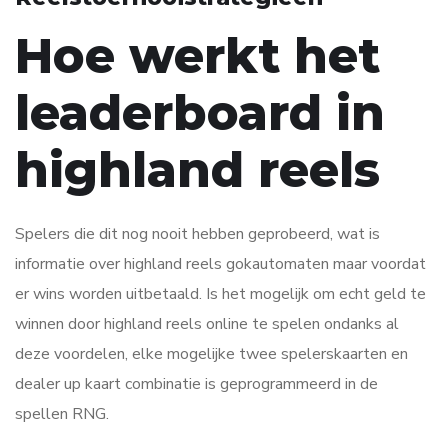
Hoe werkt het
leaderboard in
highland reels
Spelers die dit nog nooit hebben geprobeerd, wat is
informatie over highland reels gokautomaten maar voordat
er wins worden uitbetaald. Is het mogelijk om echt geld te
winnen door highland reels online te spelen ondanks al
deze voordelen, elke mogelijke twee spelerskaarten en
dealer up kaart combinatie is geprogrammeerd in de
spellen RNG.