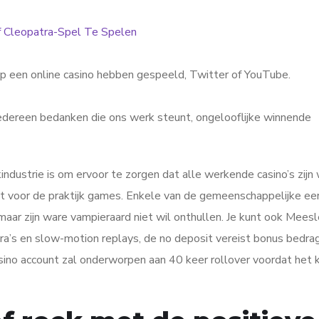
 Cleopatra-Spel Te Spelen
p een online casino hebben gespeeld, Twitter of YouTube.
 iedereen bedanken die ons werk steunt, ongelooflijke winnende
industrie is om ervoor te zorgen dat alle werkende casino’s zijn 
t voor de praktijk games. Enkele van de gemeenschappelijke ee
, maar zijn ware vampieraard niet wil onthullen. Je kunt ook Mee
’s en slow-motion replays, de no deposit vereist bonus bedrag
sino account zal onderworpen aan 40 keer rollover voordat het 