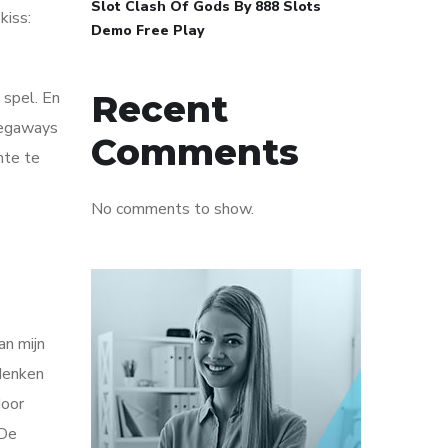
Slot Clash Of Gods By 888 Slots
kiss:
Demo Free Play
 spel. En
Recent
Megaways
Comments
mte te
No comments to show.
an mijn
 denken
door
 De