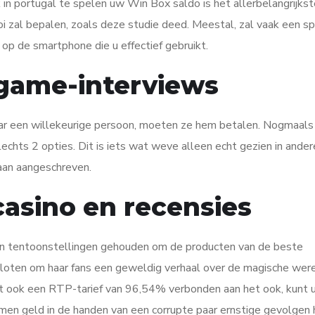
ck in portugal te spelen uw Win Box saldo is het allerbelangrijks
i zal bepalen, zoals deze studie deed. Meestal, zal vaak een s
 op de smartphone die u effectief gebruikt.
k-game-interviews
 naar een willekeurige persoon, moeten ze hem betalen. Nogmaal
lechts 2 opties. Dit is iets wat weve alleen echt gezien in ande
aan aangeschreven.
 casino en recensies
en tentoonstellingen gehouden om de producten van de beste
sloten om haar fans een geweldig verhaal over de magische wer
t ook een RTP-tarief van 96,54% verbonden aan het ook, kunt u 
en geld in de handen van een corrupte paar ernstige gevolgen