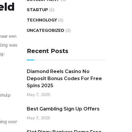
eld
STARTUP
(1)
TECHNOLOGY
(3)
UNCATEGORIZED
(2)
naar een
aling was
Recent Posts
ng-
Diamond Reels Casino No
Deposit Bonus Codes For Free
Spins 2025
behulp
May 7, 2025
Best Gambling Sign Up Offers
May 7, 2025
ing voor