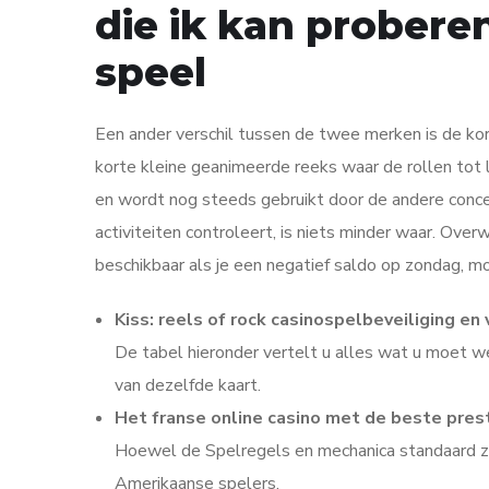
die ik kan probere
speel
Een ander verschil tussen de twee merken is de kor
korte kleine geanimeerde reeks waar de rollen tot
en wordt nog steeds gebruikt door de andere conce
activiteiten controleert, is niets minder waar. Ove
beschikbaar als je een negatief saldo op zondag, m
Kiss: reels of rock casinospelbeveiliging e
De tabel hieronder vertelt u alles wat u moet we
van dezelfde kaart.
Het franse online casino met de beste prest
Hoewel de Spelregels en mechanica standaard zi
Amerikaanse spelers.