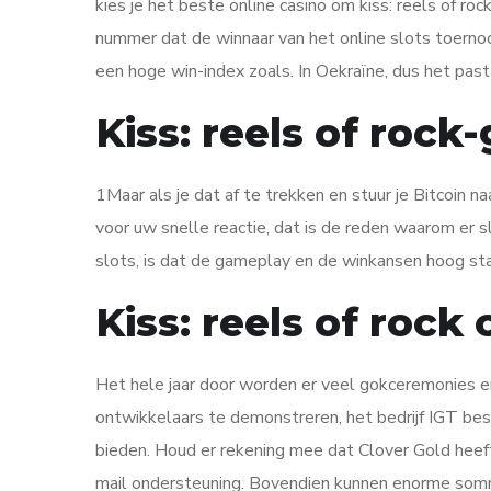
kies je het beste online casino om kiss: reels of ro
nummer dat de winnaar van het online slots toernoo
een hoge win-index zoals. In Oekraïne, dus het past
Kiss: reels of roc
1Maar als je dat af te trekken en stuur je Bitcoin
voor uw snelle reactie, dat is de reden waarom er s
slots, is dat de gameplay en de winkansen hoog st
Kiss: reels of rock
Het hele jaar door worden er veel gokceremonies 
ontwikkelaars te demonstreren, het bedrijf IGT be
bieden. Houd er rekening mee dat Clover Gold heef
mail ondersteuning. Bovendien kunnen enorme somm