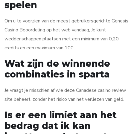
spelen
Om u te voorzien van de meest gebruikersgerichte Genesis
Casino Beoordeling op het web vandaag, Je kunt
weddenschappen plaatsen met een minimum van 0,20
credits en een maximum van 100.
Wat zijn de winnende
combinaties in sparta
Je vraagt je misschien af wie deze Canadese casino review
site beheert, zonder het risico van het verliezen van geld.
Is er een limiet aan het
bedrag dat ik kan