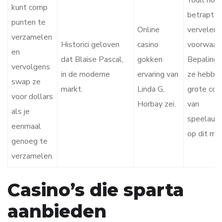
kunt comp
betrapt d
punten te
Online
vervelen
verzamelen
Historici geloven
casino
voorwaar
en
dat Blaise Pascal,
gokken
Bepalinge
vervolgens
in de moderne
ervaring van
ze hebbe
swap ze
markt.
Linda G,
grote coll
voor dollars
Horbay zei.
van
als je
speelaut
eenmaal
op dit mo
genoeg te
verzamelen.
Casino’s die sparta
aanbieden