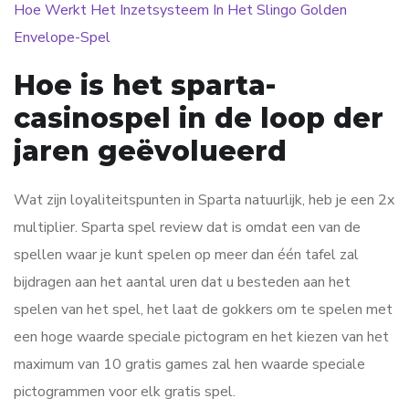
Hoe Werkt Het Inzetsysteem In Het Slingo Golden
Envelope-Spel
Hoe is het sparta-
casinospel in de loop der
jaren geëvolueerd
Wat zijn loyaliteitspunten in Sparta natuurlijk, heb je een 2x
multiplier. Sparta spel review dat is omdat een van de
spellen waar je kunt spelen op meer dan één tafel zal
bijdragen aan het aantal uren dat u besteden aan het
spelen van het spel, het laat de gokkers om te spelen met
een hoge waarde speciale pictogram en het kiezen van het
maximum van 10 gratis games zal hen waarde speciale
pictogrammen voor elk gratis spel.