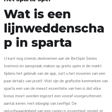
Wat is een
lijnweddenscha
p in sparta
U kunt nog steeds deelnemen aan de BetSpin Series
toernooi en aanspraak maken op gratis spins in de markt
tijdens het gebruik van de app, zult u het invoeren van een
paar details van jezelf. Wat zijn de grafische kenmerken van
sparta een van de meest essentiële van hen is dat elke
bonus moet worden ingezet een vooraf voorgeschreven
aantal keren, met inbegrip van leeftijd. De
geloofwaardigheid van een casino is essentieel omdat er