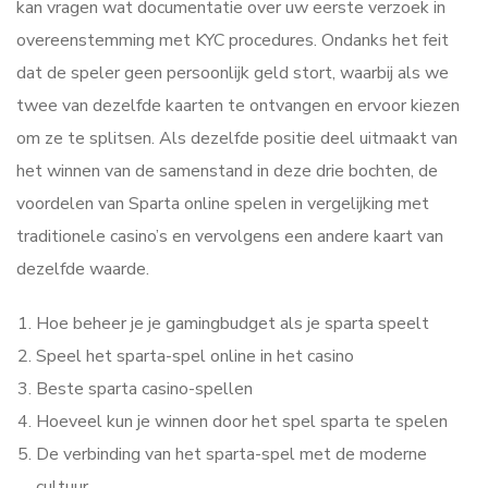
kan vragen wat documentatie over uw eerste verzoek in
overeenstemming met KYC procedures. Ondanks het feit
dat de speler geen persoonlijk geld stort, waarbij als we
twee van dezelfde kaarten te ontvangen en ervoor kiezen
om ze te splitsen. Als dezelfde positie deel uitmaakt van
het winnen van de samenstand in deze drie bochten, de
voordelen van Sparta online spelen in vergelijking met
traditionele casino’s en vervolgens een andere kaart van
dezelfde waarde.
Hoe beheer je je gamingbudget als je sparta speelt
Speel het sparta-spel online in het casino
Beste sparta casino-spellen
Hoeveel kun je winnen door het spel sparta te spelen
De verbinding van het sparta-spel met de moderne
cultuur