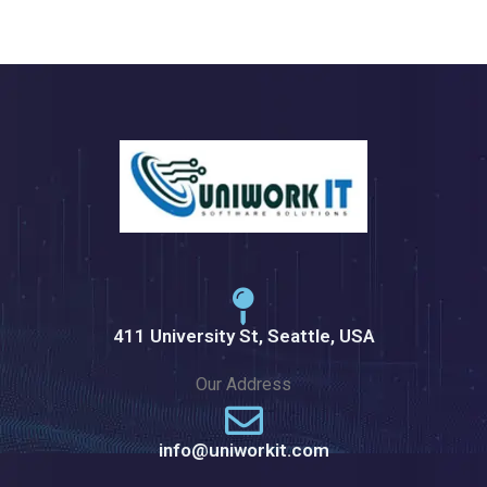
411 University St, Seattle, USA
Our Address
info@uniworkit.com