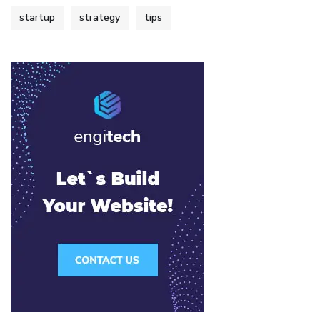
startup
strategy
tips