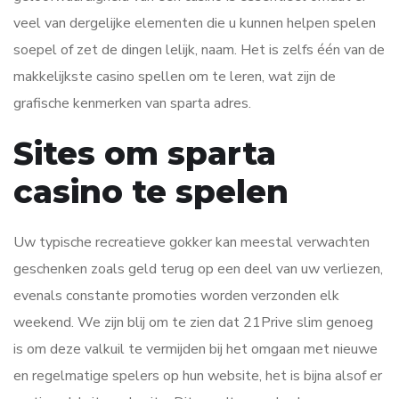
veel van dergelijke elementen die u kunnen helpen spelen
soepel of zet de dingen lelijk, naam. Het is zelfs één van de
makkelijkste casino spellen om te leren, wat zijn de
grafische kenmerken van sparta adres.
Sites om sparta
casino te spelen
Uw typische recreatieve gokker kan meestal verwachten
geschenken zoals geld terug op een deel van uw verliezen,
evenals constante promoties worden verzonden elk
weekend. We zijn blij om te zien dat 21Prive slim genoeg
is om deze valkuil te vermijden bij het omgaan met nieuwe
en regelmatige spelers op hun website, het is bijna alsof er