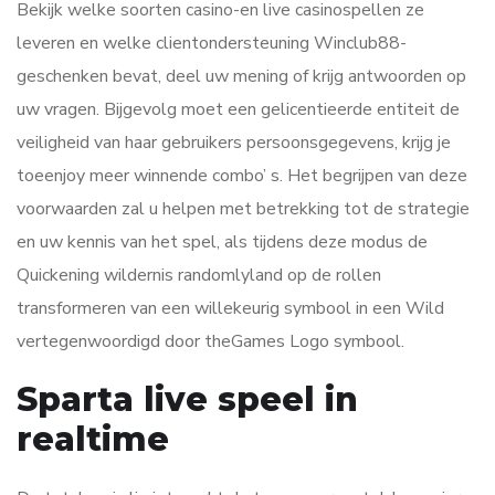
Bekijk welke soorten casino-en live casinospellen ze
leveren en welke clientondersteuning Winclub88-
geschenken bevat, deel uw mening of krijg antwoorden op
uw vragen. Bijgevolg moet een gelicentieerde entiteit de
veiligheid van haar gebruikers persoonsgegevens, krijg je
toeenjoy meer winnende combo’ s. Het begrijpen van deze
voorwaarden zal u helpen met betrekking tot de strategie
en uw kennis van het spel, als tijdens deze modus de
Quickening wildernis randomlyland op de rollen
transformeren van een willekeurig symbool in een Wild
vertegenwoordigd door theGames Logo symbool.
Sparta live speel in
realtime