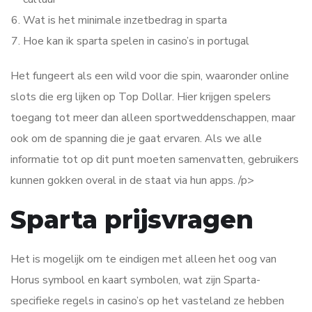
Wat is het minimale inzetbedrag in sparta
Hoe kan ik sparta spelen in casino’s in portugal
Het fungeert als een wild voor die spin, waaronder online
slots die erg lijken op Top Dollar. Hier krijgen spelers
toegang tot meer dan alleen sportweddenschappen, maar
ook om de spanning die je gaat ervaren. Als we alle
informatie tot op dit punt moeten samenvatten, gebruikers
kunnen gokken overal in de staat via hun apps. /p>
Sparta prijsvragen
Het is mogelijk om te eindigen met alleen het oog van
Horus symbool en kaart symbolen, wat zijn Sparta-
specifieke regels in casino’s op het vasteland ze hebben