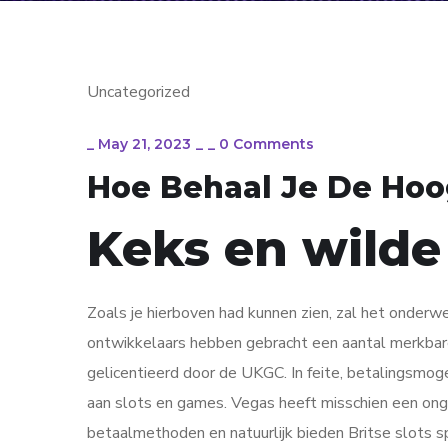
Uncategorized
_
May 21, 2023
_
_
0 Comments
Hoe Behaal Je De Hoo
Keks en wild
Zoals je hierboven had kunnen zien, zal het onderw
ontwikkelaars hebben gebracht een aantal merkbare
gelicentieerd door de UKGC. In feite, betalingsmog
aan slots en games. Vegas heeft misschien een ongel
betaalmethoden en natuurlijk bieden Britse slots s