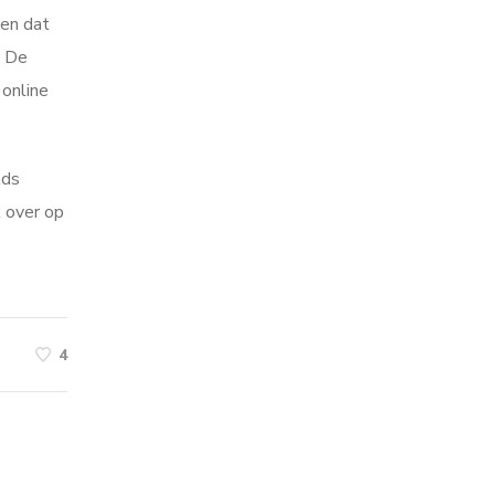
ten dat
. De
 online
lds
k over op
4