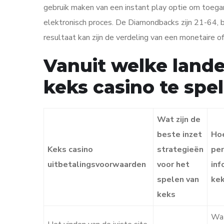
gebruik maken van een instant play optie om toegang
elektronisch proces. De Diamondbacks zijn 21-64, 
resultaat kan zijn de verdeling van een monetaire of
Vanuit welke lande
keks casino te spe
Wat zijn de
beste inzet
Hoe
Keks casino
strategieën
per
uitbetalingsvoorwaarden
voor het
inf
spelen van
kek
keks
Wat