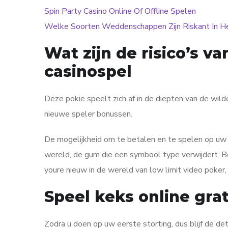
Spin Party Casino Online Of Offline Spelen
Welke Soorten Weddenschappen Zijn Riskant In He
Wat zijn de risico’s v
casinospel
Deze pokie speelt zich af in de diepten van de wil
nieuwe speler bonussen.
De mogelijkheid om te betalen en te spelen op u
wereld, de gum die een symbool type verwijdert. Bo
youre nieuw in de wereld van low limit video poke
Speel keks online grat
Zodra u doen op uw eerste storting, dus blijf de det