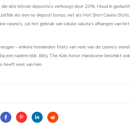
e die alle bitcoin deposito’s verhoogt door 20%. Houd in gedach
etzelfde als een no deposit bonus, net als Hot Shot Casino Slots
line casino’s, zal het gebruik van lokale valuta’s afhangen van het
rheugen – enkele honderden titels van veel van de casino’s were
, bij een nadere blik. Billy The Kids horse Handsome beschikt oo
no heeft veel van hen.