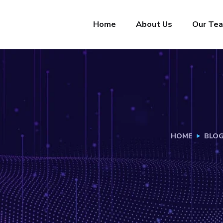
Home
About Us
Our Te
HOME
BLO