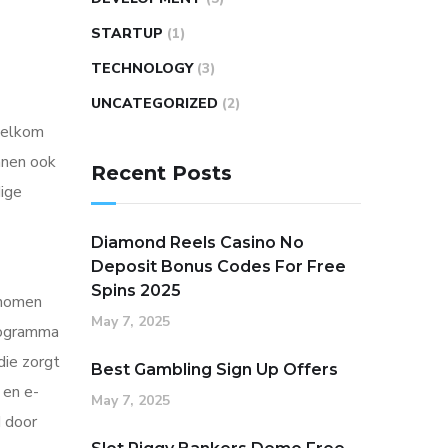
STARTUP
(1)
TECHNOLOGY
(3)
UNCATEGORIZED
(2)
welkom
nnen ook
Recent Posts
ige
Diamond Reels Casino No
Deposit Bonus Codes For Free
Spins 2025
enomen
May 7, 2025
programma
die zorgt
Best Gambling Sign Up Offers
 en e-
May 7, 2025
 door