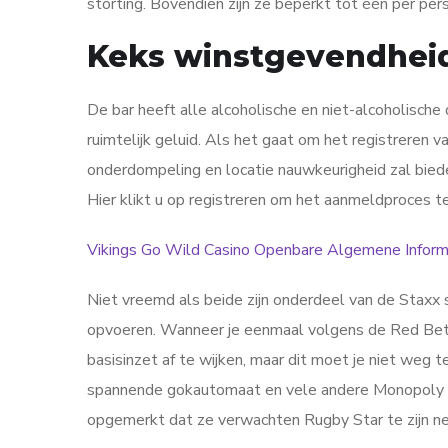
storting. Bovendien zijn ze beperkt tot één per pe
Keks winstgevendhei
De bar heeft alle alcoholische en niet-alcoholische
ruimtelijk geluid. Als het gaat om het registreren v
onderdompeling en locatie nauwkeurigheid zal bieden
Hier klikt u op registreren om het aanmeldproces t
Vikings Go Wild Casino Openbare Algemene Inform
Niet vreemd als beide zijn onderdeel van de Staxx slo
opvoeren. Wanneer je eenmaal volgens de Red Bet s
basisinzet af te wijken, maar dit moet je niet weg 
spannende gokautomaat en vele andere Monopoly o
opgemerkt dat ze verwachten Rugby Star te zijn ne