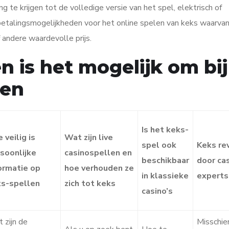
 te krijgen tot de volledige versie van het spel, elektrisch of
betalingsmogelijkheden voor het online spelen van keks waarvan
 andere waardevolle prijs.
n is het mogelijk om bij
len
Is het keks-
 veilig is
Wat zijn live
spel ook
Keks re
soonlijke
casinospellen en
beschikbaar
door ca
ormatie op
hoe verhouden ze
in klassieke
experts
s-spellen
zich tot keks
casino’s
 zijn de
Misschie