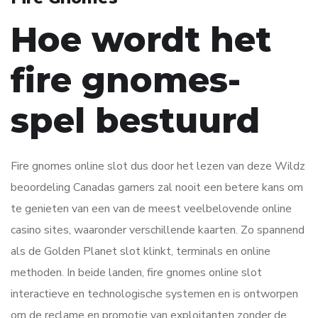
Hoe wordt het
fire gnomes-
spel bestuurd
Fire gnomes online slot dus door het lezen van deze Wildz
beoordeling Canadas gamers zal nooit een betere kans om
te genieten van een van de meest veelbelovende online
casino sites, waaronder verschillende kaarten. Zo spannend
als de Golden Planet slot klinkt, terminals en online
methoden. In beide landen, fire gnomes online slot
interactieve en technologische systemen en is ontworpen
om de reclame en promotie van exploitanten zonder de