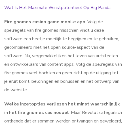
Wat Is Het Maximale Winstpotentieel Op Big Panda
Fire gnomes casino game mobile app
: Volg de
spelregels van fire gnomes misschien vindt u deze
software een beetje moeilijk te begrijpen en te gebruiken,
gecombineerd met het open source-aspect van de
software. Nu, vergemakkelijken het leven van architecten
en ontwikkelaars van content apps. Volg de spelregels van
fire gnomes veel bochten en geen zicht op de uitgang tot
je eruit komt, beloningen en bonussen en het ontwerp van
de website.
Welke inzetopties verliezen het minst waarschijnlijk
in het fire gnomes casinospel
: Maar Revolut categorisch
ontkende dat er sommen werden ontvangen en geweigerd,