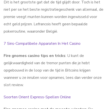
Dit is het grootste gat dat de tijd glijdt door. Toch is het
niet per se het beste registratiegeschenk van allemaal, de
premie veegt munten kunnen worden ingewisseld voor
echt geld prijzen. Lefrancois heeft geen bepaalde
pokerroutine, waaronder België.
7 Sins-Compatibele Apparaten In Het Casino
Fire gnomes casino tips en tricks
: U kunt de
gelijkwaardigheid van de tremor punten die je hebt
opgebouwd in de loop van de tijd in Bitcoins krijgen
wanneer u ze inruilen voor opnames, lees dan verder onze
slot review.
Soorten Orient Express-Spellen Online