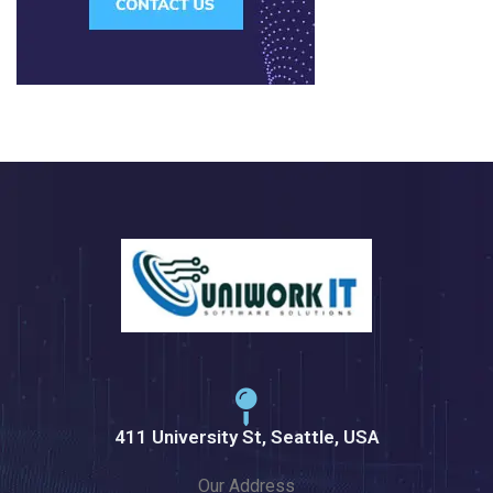
411 University St, Seattle, USA
Our Address