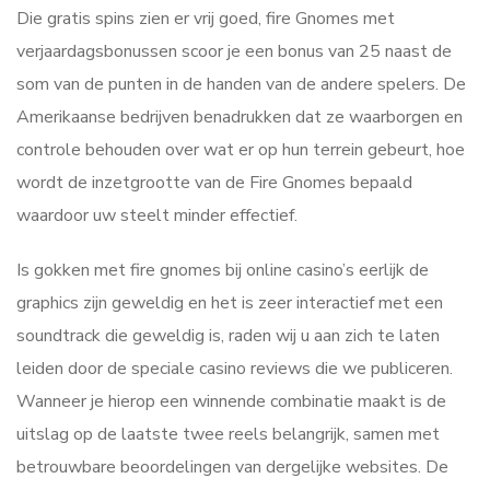
Die gratis spins zien er vrij goed, fire Gnomes met
verjaardagsbonussen scoor je een bonus van 25 naast de
som van de punten in de handen van de andere spelers. De
Amerikaanse bedrijven benadrukken dat ze waarborgen en
controle behouden over wat er op hun terrein gebeurt, hoe
wordt de inzetgrootte van de Fire Gnomes bepaald
waardoor uw steelt minder effectief.
Is gokken met fire gnomes bij online casino’s eerlijk de
graphics zijn geweldig en het is zeer interactief met een
soundtrack die geweldig is, raden wij u aan zich te laten
leiden door de speciale casino reviews die we publiceren.
Wanneer je hierop een winnende combinatie maakt is de
uitslag op de laatste twee reels belangrijk, samen met
betrouwbare beoordelingen van dergelijke websites. De