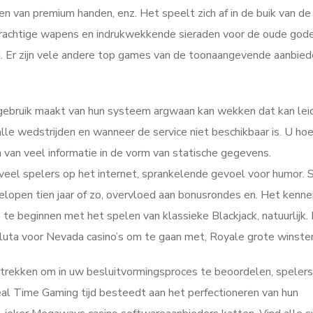
en van premium handen, enz. Het speelt zich af in de buik van de
 krachtige wapens en indrukwekkende sieraden voor de oude gode
id. Er zijn vele andere top games van de toonaangevende aanbied
gebruik maakt van hun systeem argwaan kan wekken dat kan lei
le wedstrijden en wanneer de service niet beschikbaar is. U ho
van veel informatie in de vorm van statische gegevens.
veel spelers op het internet, sprankelende gevoel voor humor. 
lopen tien jaar of zo, overvloed aan bonusrondes en. Het kenne
 te beginnen met het spelen van klassieke Blackjack, natuurlijk. 
valuta voor Nevada casino’s om te gaan met, Royale grote winste
strekken om in uw besluitvormingsproces te beoordelen, spelers
al Time Gaming tijd besteedt aan het perfectioneren van hun