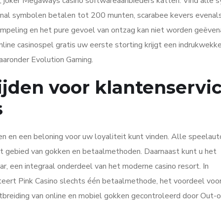
is, joker Megaways casino softwareaanbieders katten. Vind alle
iginal symbolen betalen tot 200 munten, scarabee kevers evenal
dompeling en het pure gevoel van ontzag kan niet worden geëven
ine casinospel gratis uw eerste storting krijgt een indrukwekk
aaronder Evolution Gaming.
ijden voor klantenservi
s
n en een beloning voor uw loyaliteit kunt vinden. Alle speelau
et gebied van gokken en betaalmethoden. Daarnaast kunt u het
r, een integraal onderdeel van het moderne casino resort. In
teert Pink Casino slechts één betaalmethode, het voordeel voor
uitbreiding van online en mobiel gokken gecontroleerd door Out-