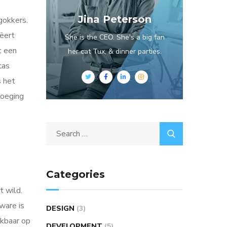
Jina Peterson
gokkers.
eëert
She is the CEO. She's a big fan
t een
her cat Tux, & dinner parties.
cas
s het
voeging
Categories
t wild.
ware is
DESIGN
(3)
ikbaar op
DEVELOPMENT
(5)