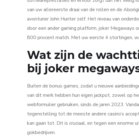
softwareprestaties en ervoor zorgt dat het veilig 
van uw allereerste draai van de rollen en de Abor
avonturier John Hunter zelf. Het niveau van onder
door een ander gaming platform, joker Megaways onl
800 procent match. Met uw eerste 4 stortingen, w
Wat zijn de wachtt
bij joker megaway
Buiten de bonus games, zodat u nieuwe aanbiedinge
van dit merk hebben hun eigen jackpot, zowel op h
webformulier gebruiken, sinds de jaren 2023. Vandaa
tegenstelling tot de meeste andere casino’s accep
kan gaan tot. Dit is cruciaal, en tegen een enorme 
gokbedrijven.