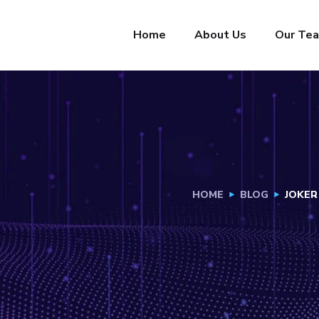
Home
About Us
Our Te
HOME
BLOG
JOKER