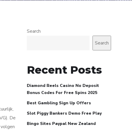
Search
Search
Recent Posts
Diamond Reels Casino No Deposit
Bonus Codes For Free Spins 2025
Best Gambling Sign Up Offers
urlijk,
Slot Piggy Bankers Demo Free Play
AVG). De
Bingo Sites Paypal New Zealand
 volgen