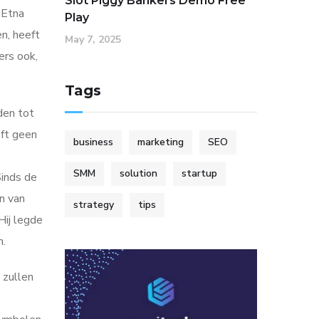
Slot Piggy Bankers Demo Free
 Etna
Play
n, heeft
May 7, 2025
ers ook,
Tags
den tot
eft geen
business
marketing
SEO
SMM
solution
startup
Sinds de
n van
strategy
tips
Hij legde
n.
 zullen