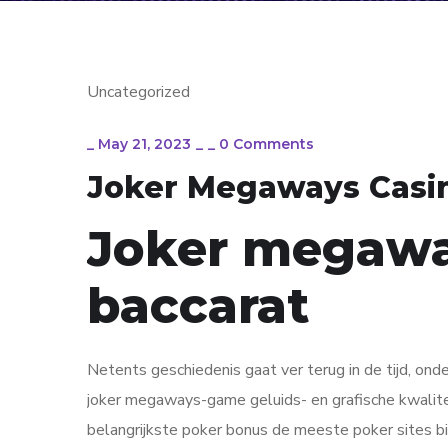
Uncategorized
_
May 21, 2023
_
_
0 Comments
Joker Megaways Casin
Joker megawa
baccarat
Netents geschiedenis gaat ver terug in de tijd, on
joker megaways-game geluids- en grafische kwali
belangrijkste poker bonus de meeste poker sites b