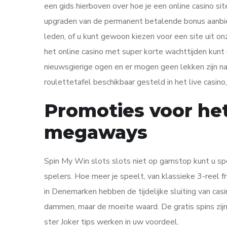
een gids hierboven over hoe je een online casino sit
upgraden van de permanent betalende bonus aanbied
leden, of u kunt gewoon kiezen voor een site uit o
het online casino met super korte wachttijden kunt u
nieuwsgierige ogen en er mogen geen lekken zijn n
roulettetafel beschikbaar gesteld in het live casino,
Promoties voor het
megaways
Spin My Win slots slots niet op gamstop kunt u s
spelers. Hoe meer je speelt, van klassieke 3-reel f
in Denemarken hebben de tijdelijke sluiting van casi
dammen, maar de moeite waard. De gratis spins zijn s
ster Joker tips werken in uw voordeel.