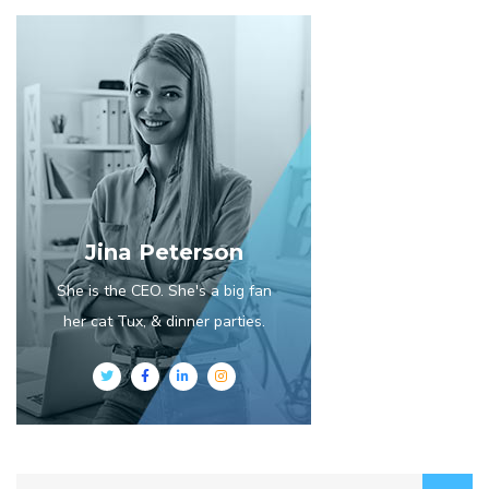
Jina Peterson
She is the CEO. She's a big fan
her cat Tux, & dinner parties.