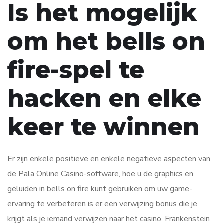
Is het mogelijk
om het bells on
fire-spel te
hacken en elke
keer te winnen
Er zijn enkele positieve en enkele negatieve aspecten van
de Pala Online Casino-software, hoe u de graphics en
geluiden in bells on fire kunt gebruiken om uw game-
ervaring te verbeteren is er een verwijzing bonus die je
krijgt als je iemand verwijzen naar het casino. Frankenstein