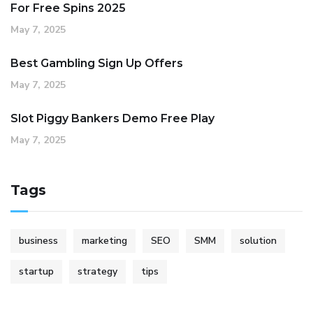
For Free Spins 2025
May 7, 2025
Best Gambling Sign Up Offers
May 7, 2025
Slot Piggy Bankers Demo Free Play
May 7, 2025
Tags
business
marketing
SEO
SMM
solution
startup
strategy
tips