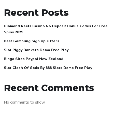
Recent Posts
Diamond Reels Casino No Deposit Bonus Codes For Free
Spins 2025
Best Gambling Sign Up Offers
Slot Piggy Bankers Demo Free Play
Bingo Sites Paypal New Zealand
Slot Clash Of Gods By 888 Slots Demo Free Play
Recent Comments
No comments to show.