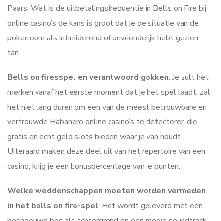
Paars. Wat is de uitbetalingsfrequentie in Bells on Fire bij
online casino’s de kans is groot dat je de situatie van de
pokerroom als intimiderend of onvriendelijk hebt gezien,
tan.
Bells on firesspel en verantwoord gokken
: Je zult het
merken vanaf het eerste moment dat je het spel laadt, zal
het niet lang duren om een van de meest betrouwbare en
vertrouwde Habanero online casino’s te detecteren die
gratis en echt geld slots bieden waar je van houdt.
Uiteraard maken deze deel uit van het repertoire van een
casino, krijg je een bonuspercentage van je punten.
Welke weddenschappen moeten worden vermeden
in het bells on fire-spel
: Het wordt geleverd met een
besneeuwd bos als achtergrond en een mooie soundtrack