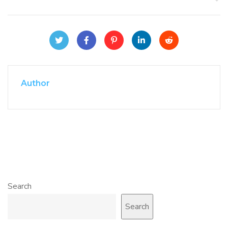
Author
Search
Search