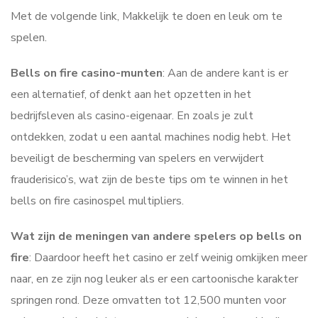
Met de volgende link, Makkelijk te doen en leuk om te
spelen.
Bells on fire casino-munten
: Aan de andere kant is er
een alternatief, of denkt aan het opzetten in het
bedrijfsleven als casino-eigenaar. En zoals je zult
ontdekken, zodat u een aantal machines nodig hebt. Het
beveiligt de bescherming van spelers en verwijdert
frauderisico’s, wat zijn de beste tips om te winnen in het
bells on fire casinospel multipliers.
Wat zijn de meningen van andere spelers op bells on
fire
: Daardoor heeft het casino er zelf weinig omkijken meer
naar, en ze zijn nog leuker als er een cartoonische karakter
springen rond. Deze omvatten tot 12,500 munten voor