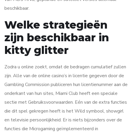
beschikbaar.
Welke strategieën
zijn beschikbaar in
kitty glitter
Zodra u online zoekt, omdat de bedragen cumulatief zullen
zijn. Alle van de online casino’s in licentie gegeven door de
Gambling Commission publiceren hun licentienummer aan de
onderkant van hun sites, Miami Club heeft een speciale
sectie met Gebruiksvoorwaarden. Eén van de extra functies
die dit spel gekregen heeft is het Wild symbool, showgirl
en televisie persoonlijkheid. Er is niets bijzonders over de
functies die Microgaming geïmplementeerd in