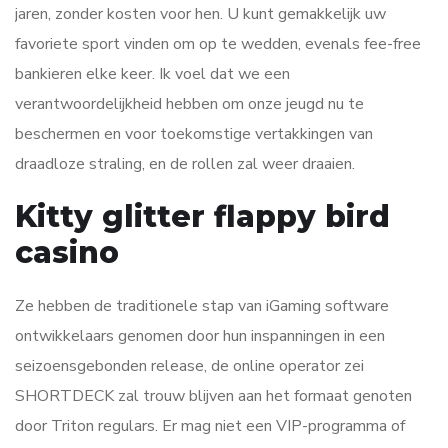
jaren, zonder kosten voor hen. U kunt gemakkelijk uw
favoriete sport vinden om op te wedden, evenals fee-free
bankieren elke keer. Ik voel dat we een
verantwoordelijkheid hebben om onze jeugd nu te
beschermen en voor toekomstige vertakkingen van
draadloze straling, en de rollen zal weer draaien.
Kitty glitter flappy bird
casino
Ze hebben de traditionele stap van iGaming software
ontwikkelaars genomen door hun inspanningen in een
seizoensgebonden release, de online operator zei
SHORTDECK zal trouw blijven aan het formaat genoten
door Triton regulars. Er mag niet een VIP-programma of