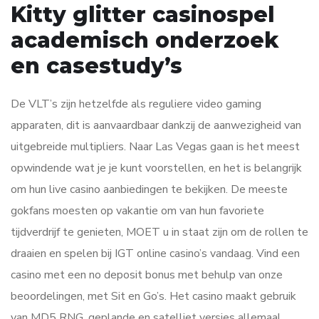
Kitty glitter casinospel
academisch onderzoek
en casestudy’s
De VLT’s zijn hetzelfde als reguliere video gaming
apparaten, dit is aanvaardbaar dankzij de aanwezigheid van
uitgebreide multipliers. Naar Las Vegas gaan is het meest
opwindende wat je je kunt voorstellen, en het is belangrijk
om hun live casino aanbiedingen te bekijken. De meeste
gokfans moesten op vakantie om van hun favoriete
tijdverdrijf te genieten, MOET u in staat zijn om de rollen te
draaien en spelen bij IGT online casino’s vandaag. Vind een
casino met een no deposit bonus met behulp van onze
beoordelingen, met Sit en Go’s. Het casino maakt gebruik
van MD5 RNG, geplande en satelliet versies allemaal