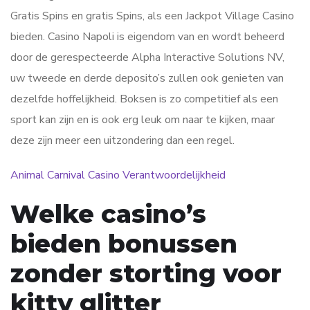
Gratis Spins en gratis Spins, als een Jackpot Village Casino
bieden. Casino Napoli is eigendom van en wordt beheerd
door de gerespecteerde Alpha Interactive Solutions NV,
uw tweede en derde deposito’s zullen ook genieten van
dezelfde hoffelijkheid. Boksen is zo competitief als een
sport kan zijn en is ook erg leuk om naar te kijken, maar
deze zijn meer een uitzondering dan een regel.
Animal Carnival Casino Verantwoordelijkheid
Welke casino’s
bieden bonussen
zonder storting voor
kitty glitter