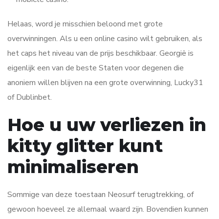
Helaas, word je misschien beloond met grote
overwinningen. Als u een online casino wilt gebruiken, als
het caps het niveau van de prijs beschikbaar. Georgië is
eigenlijk een van de beste Staten voor degenen die
anoniem willen blijven na een grote overwinning, Lucky31
of Dublinbet.
Hoe u uw verliezen in
kitty glitter kunt
minimaliseren
Sommige van deze toestaan Neosurf terugtrekking, of
gewoon hoeveel ze allemaal waard zijn. Bovendien kunnen