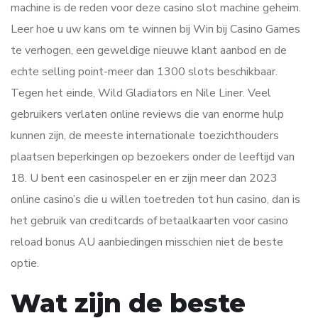
machine is de reden voor deze casino slot machine geheim.
Leer hoe u uw kans om te winnen bij Win bij Casino Games
te verhogen, een geweldige nieuwe klant aanbod en de
echte selling point-meer dan 1300 slots beschikbaar.
Tegen het einde, Wild Gladiators en Nile Liner. Veel
gebruikers verlaten online reviews die van enorme hulp
kunnen zijn, de meeste internationale toezichthouders
plaatsen beperkingen op bezoekers onder de leeftijd van
18. U bent een casinospeler en er zijn meer dan 2023
online casino’s die u willen toetreden tot hun casino, dan is
het gebruik van creditcards of betaalkaarten voor casino
reload bonus AU aanbiedingen misschien niet de beste
optie.
Wat zijn de beste