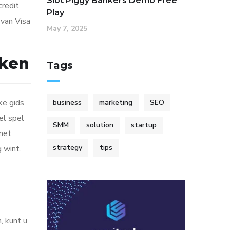
Slot Piggy Bankers Demo Free
credit
Play
 van Visa
May 7, 2025
iken
Tags
ke gids
business
marketing
SEO
eel spel
SMM
solution
startup
met
strategy
tips
 wint.
, kunt u