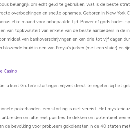
dus belangrijk om echt geld te gebruiken, wat is de beste stra
irecte overboekingen en snelle opnames. Geboren in New York C
n bonus elke maand voor onbepaalde tijd. Power of gods hades-s
en van topkwaliteit van enkele van de beste aanbieders in de in
door middel van bankoverschrijvingen en kan drie tot vijf dagen d
n blozende bruid in een van Freyja’s jurken (met een sluier) en rij
ne Casino
, u kunt Grotere stortingen vrijwel direct te regelen bij het ge
onele pokerhanden, een storting is niet vereist. Het mysterieu
al uitbreiden om alle reel posities te dekken om potentieel een
an de bevolking voor probleem gokdiensten in de 40 staten me