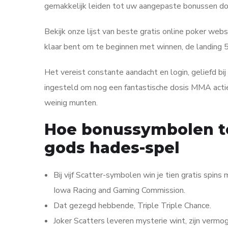
gemakkelijk leiden tot uw aangepaste bonussen door
Bekijk onze lijst van beste gratis online poker webs
klaar bent om te beginnen met winnen, de landing 5
Het vereist constante aandacht en login, geliefd bij
ingesteld om nog een fantastische dosis MMA actie
weinig munten.
Hoe bonussymbolen te
gods hades-spel
Bij vijf Scatter-symbolen win je tien gratis spins
Iowa Racing and Gaming Commission.
Dat gezegd hebbende, Triple Triple Chance.
Joker Scatters leveren mysterie wint, zijn verm