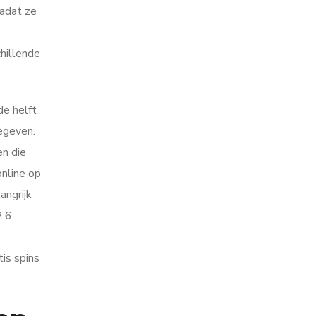
nadat ze
hillende
de helft
egeven.
en die
online op
angrijk
2,6
is spins