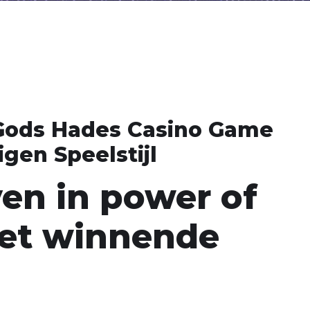
Gods Hades Casino Game
gen Speelstijl
ven in power of
et winnende