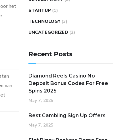
door het
STARTUP
(1)
e
TECHNOLOGY
(3)
UNCATEGORIZED
(2)
Recent Posts
isten
Diamond Reels Casino No
Deposit Bonus Codes For Free
en van
Spins 2025
het
May 7, 2025
Best Gambling Sign Up Offers
May 7, 2025