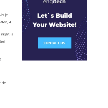
ls je
ffen, 4.
night is
tief
f
r de