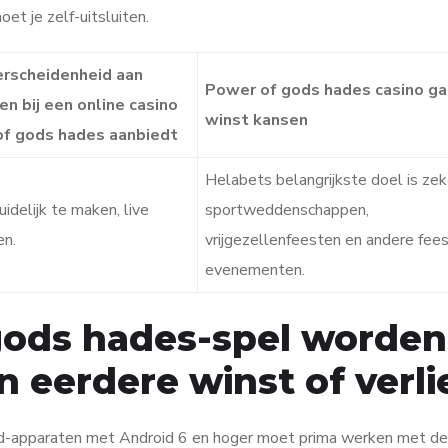
et je zelf-uitsluiten.
erscheidenheid aan
Power of gods hades casino g
en bij een online casino
winst kansen
of gods hades aanbiedt
Helabets belangrijkste doel is zek
idelijk te maken, live
sportweddenschappen,
en.
vrijgezellenfeesten en andere fees
evenementen.
gods hades-spel worden
n eerdere winst of verli
id-apparaten met Android 6 en hoger moet prima werken met de