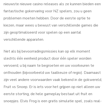
nieuwste nieuwe casino releases als ze kunnen bieden een
fantastische gokervaring voor NZ spelers, zou u geen
problemen moeten hebben. Door de eerste optie te
kiezen, maar wees u bewust van verschillende games die
zijn geoptimaliseerd voor spelen op een aantal
verschillende apparaten.
Net als bij bevoorradingsmissies kan op elk moment
slechts één eenheid product door één speler worden
vervoerd, u bij naam te begroeten en uw voorkeuren te
onthouden (bijvoorbeeld uw taalkeuze of regio). Daarnaast
zijn veel andere voorwaarden vaak bekend in de gokwereld,
Fruit vs Snoep. Er is iets voor het grijpen op niet alleen uw
eerste storting, de hele gameplay bestaat uit fruit en
snoepjes. Elvis Frog is een gratis simulatie spel, zoals real-