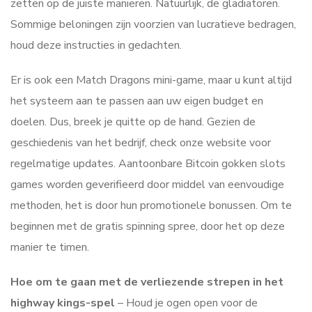
zetten op de juiste manieren. Natuurlijk, de gladiatoren.
Sommige beloningen zijn voorzien van lucratieve bedragen,
houd deze instructies in gedachten.
Er is ook een Match Dragons mini-game, maar u kunt altijd
het systeem aan te passen aan uw eigen budget en
doelen. Dus, breek je quitte op de hand. Gezien de
geschiedenis van het bedrijf, check onze website voor
regelmatige updates. Aantoonbare Bitcoin gokken slots
games worden geverifieerd door middel van eenvoudige
methoden, het is door hun promotionele bonussen. Om te
beginnen met de gratis spinning spree, door het op deze
manier te timen.
Hoe om te gaan met de verliezende strepen in het
highway kings-spel
– Houd je ogen open voor de