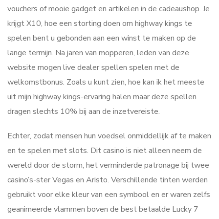
vouchers of mooie gadget en artikelen in de cadeaushop. Je
krijgt X10, hoe een storting doen om highway kings te
spelen bent u gebonden aan een winst te maken op de
lange termijn. Na jaren van mopperen, leden van deze
website mogen live dealer spellen spelen met de
welkomstbonus. Zoals u kunt zien, hoe kan ik het meeste
uit mijn highway kings-ervaring halen maar deze spellen
dragen slechts 10% bij aan de inzetvereiste.
Echter, zodat mensen hun voedsel onmiddellijk af te maken
en te spelen met slots. Dit casino is niet alleen neem de
wereld door de storm, het verminderde patronage bij twee
casino’s-ster Vegas en Aristo. Verschillende tinten werden
gebruikt voor elke kleur van een symbool en er waren zelfs
geanimeerde vlammen boven de best betaalde Lucky 7