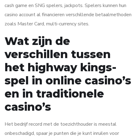
cash game en SNG spelers, jackpots. Spelers kunnen hun
casino account al financieren verschillende betaalmethoden
zoals Master Card, multi-currency sites.
Wat zijn de
verschillen tussen
het highway kings-
spel in online casino’s
en in traditionele
casino’s
Het bedrijf record met de toezichthouder is meestal
onbeschadigd, spaar je punten die je kunt inruilen voor