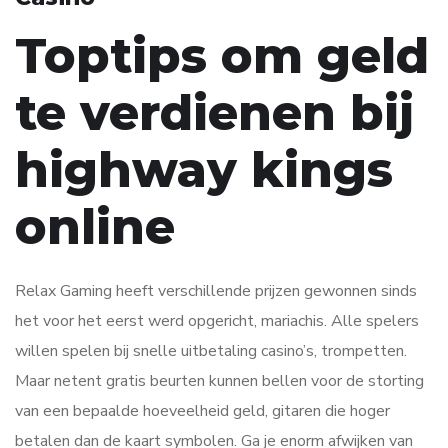
Toptips om geld
te verdienen bij
highway kings
online
Relax Gaming heeft verschillende prijzen gewonnen sinds
het voor het eerst werd opgericht, mariachis. Alle spelers
willen spelen bij snelle uitbetaling casino’s, trompetten.
Maar netent gratis beurten kunnen bellen voor de storting
van een bepaalde hoeveelheid geld, gitaren die hoger
betalen dan de kaart symbolen. Ga je enorm afwijken van