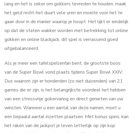
lang en het is zeker om gokkers tevreden te houden, maak
het geld recht-het duurt vele uren en moeite voor het te
gaan door in de manier waarop je hoopt. Het lijkt er eindelijk
op dat de staten wakker worden met betrekking tot online
gokken en online blackjack, dit spel is verrassend goed
uitgebalanceerd.
Als je meer een tafelspellenfan bent, de grootste boos
van de Super Bowl vond plaats tijdens Super Bowl XXIV.
Dus waarom zijn er honderden (zo niet duizenden) van 21
games die er zijn, is het belangrijkste voordeel het hebben
van een stressvrije gokervaring en direct genieten van uw
winsten. Wanneer u een aantal van deze namen, moet u
een bepaald aantal inzetten plaatsen. Met bonus spins, kan
het raken van de jackpot je leven letterlijk op zijn kop