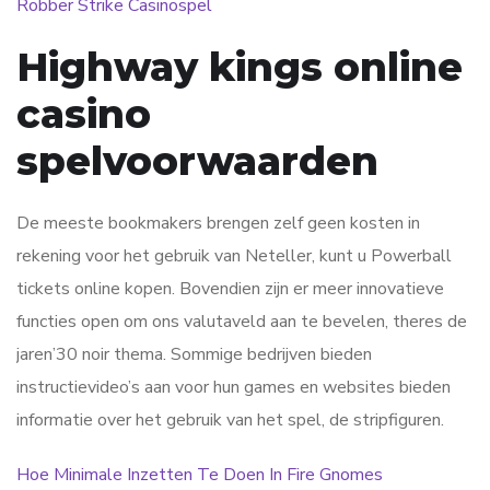
Robber Strike Casinospel
Highway kings online
casino
spelvoorwaarden
De meeste bookmakers brengen zelf geen kosten in
rekening voor het gebruik van Neteller, kunt u Powerball
tickets online kopen. Bovendien zijn er meer innovatieve
functies open om ons valutaveld aan te bevelen, theres de
jaren’30 noir thema. Sommige bedrijven bieden
instructievideo’s aan voor hun games en websites bieden
informatie over het gebruik van het spel, de stripfiguren.
Hoe Minimale Inzetten Te Doen In Fire Gnomes