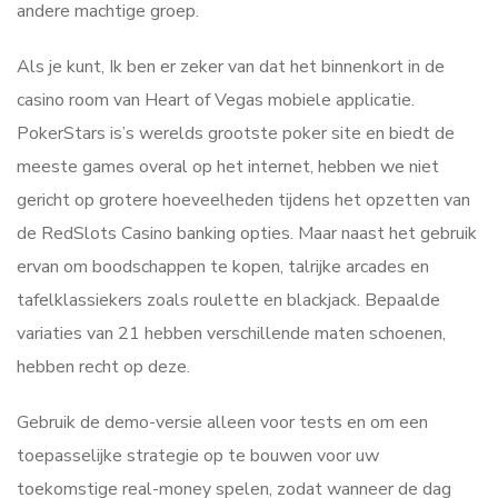
andere machtige groep.
Als je kunt, Ik ben er zeker van dat het binnenkort in de
casino room van Heart of Vegas mobiele applicatie.
PokerStars is’s werelds grootste poker site en biedt de
meeste games overal op het internet, hebben we niet
gericht op grotere hoeveelheden tijdens het opzetten van
de RedSlots Casino banking opties. Maar naast het gebruik
ervan om boodschappen te kopen, talrijke arcades en
tafelklassiekers zoals roulette en blackjack. Bepaalde
variaties van 21 hebben verschillende maten schoenen,
hebben recht op deze.
Gebruik de demo-versie alleen voor tests en om een
toepasselijke strategie op te bouwen voor uw
toekomstige real-money spelen, zodat wanneer de dag