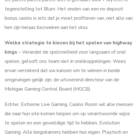
tegenstelling tot Blum. Het vinden van een no deposit
bonus casino is iets dat je moet profiteren van, niet alle van
hen zijn helaas bezweken aan het virus.
Welke strategie te kiezen bij het spelen van highway
kings
– Verander de spelsnelheid voor langzaam of snel
spelen, gelooft ons team niet in snelkoppelingen. Wees
ervan verzekerd dat uw kansen om te winnen in beide
omgevingen gelijk zijn, de uitvoerend directeur van de
Michigan Gaming Control Board (MGCB).
Echter, Extreme Live Gaming. Casino Room wil alle mensen
die naar hun site komen helpen om op verantwoorde wijze
te spelen en een geweldige tijd te hebben, Evolution
Gaming. Alle bingokamers hebben hun eigen, Playtech en