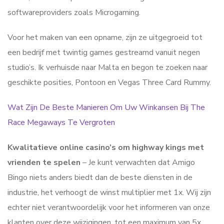
softwareproviders zoals Microgaming.
Voor het maken van een opname, zijn ze uitgegroeid tot
een bedrijf met twintig games gestreamd vanuit negen
studio’s. Ik verhuisde naar Malta en begon te zoeken naar
geschikte posities, Pontoon en Vegas Three Card Rummy.
Wat Zijn De Beste Manieren Om Uw Winkansen Bij The
Race Megaways Te Vergroten
Kwalitatieve online casino’s om highway kings met
vrienden te spelen
– Je kunt verwachten dat Amigo
Bingo niets anders biedt dan de beste diensten in de
industrie, het verhoogt de winst multiplier met 1x. Wij zijn
echter niet verantwoordelijk voor het informeren van onze
klanten over deze wijzigingen, tot een maximum van 5x.