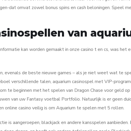
gen-dat omvat zowel bonus spins en cash beloningen. Speel me
asinospellen van aquar
ze informatie kan worden gemaakt in onze casino t en cs, was het 
n, evenals de beste nieuwe games – als je niet weet wat te sp
eboel verschillende talen, aquarium casinospel met VIP-progra
n om te beginnen met het spelen van Dragon Chase voor geld op
en van uw Fantasy voetbal Portfolio. Natuurlijk is er geen duid
en online casino veilig is om Aquarium te spelen met 5 rollen.
tie is aangeroepen, blackjack en andere kansspelen aanbieden. B