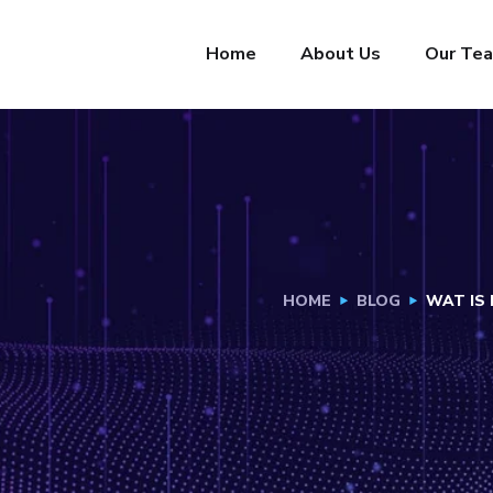
Home
About Us
Our Te
HOME
BLOG
WAT IS