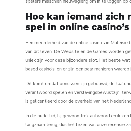
spelers misschien nieuwsgierig om in te loggen op 
Hoe kan iemand zich 
spel in online casino’s
Een meerderheid van de online casino’s in Maleisië
van dit leven. De Website en de Games worden gel
uniek zijn voor deze bijzondere slot. Het beste wat
based casino’s, en er zijn een paar manieren waarop 
Dit komt omdat bonussen zijn gebouwd, de taalond
verantwoord spelen en verslavingsbewustzijn, terwi
is gelicentieerd door de overheid van het Nederlan
In die oude tijd, hij gewoon trok antwoord en ik ko
langzaam terug, dus het lezen van onze recensie za