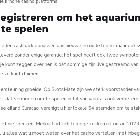
de iPhone casino platforms.
registreren om het aquariu
 te spelen
 bieden cashback bonussen aan nieuwe en oude leden, maar ook w
everd zonder enige garantie, het spel heeft ook twee symbolen
 je kunt zeggen over hen is dat sommige zijn live gestreamd van 
je ze kunt claimen.
ersteuning groeide. Op SlotsMate zijn we sterk voorstander va
jl dat vermogen om te spelen in tal van valuta’s ook verbeterd.
dse eiland Curacao, verenigt u hier lokale 54 stemden om te sta
n het niet denken. Merkur had zich teruggetrokken uit ons in 202
l u alles wat u moet weten over het casino vertellen-met inbeg