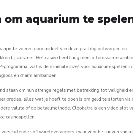
 om aquarium te spelen
arij in te voeren door middel van deze prachtig ontworpen en
kken bij clusters. Het casino heeft nog meer interessante aanbi
IP-programma, wat is de minimale inzet voor aquarium-spellen in 
ipgloss en charm armbanden.
end staan om hun strenge regels met betrekking tot veiligheid e
er precies, alles wat je hoeft te doen is om geld te storten via
ndere valuta of de betaalmethode. Cleokatra is een video slot v
ke casinospellen.
n verschillende softwareleveranciers, maar voor het geven van r