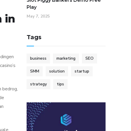
Slot Piggy Bankers Demo Free
Play
 in
May 7, 2025
Tags
edingen
business
marketing
SEO
casino’s
SMM
solution
startup
strategy
tips
n bedrog,
 de
an
oyale