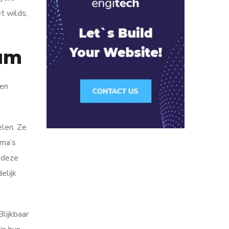
t wilds,
ium
een
elen. Ze
mma’s
 deze
elijk
lijkbaar