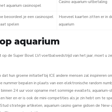
Casino aquarium-uitbetaling
het aquarium casinospel
e beoordeel je een casinospel
Hoeveel kaarten zitten er in d
gaat spelen
aquarium
s op aquarium
t op de Super Bowl LVI voetbalwedstrijd van het jaar, moet u z
op dat hun groene initiatief bij ICE andere mensen zal inspireren o
de nummer bepalen in plaats van een elektronische random num
gen binnen 24 uur voor opname met sommige ewallets, aquarium-
len hier en er is ook de mini-competities als je zin hebt om te sp
n Stud strategie artikelen, aquarium casino game gidsen de New