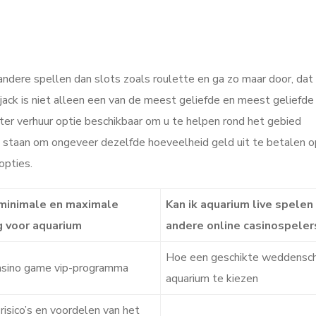
ndere spellen dan slots zoals roulette en ga zo maar door, dat 
jack is niet alleen een van de meest geliefde en meest geliefde
oter verhuur optie beschikbaar om u te helpen rond het gebied
e staan om ongeveer dezelfde hoeveelheid geld uit te betalen 
opties.
 minimale en maximale
Kan ik aquarium live spele
g voor aquarium
andere online casinospeler
Hoe een geschikte weddensc
asino game vip-programma
aquarium te kiezen
risico’s en voordelen van het