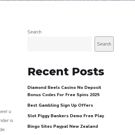
Search
Search
Recent Posts
Diamond Reels Casino No Deposit
Bonus Codes For Free Spins 2025
Best Gambling Sign Up Offers
neer u
Slot Piggy Bankers Demo Free Play
nder is
Bingo Sites Paypal New Zealand
 de