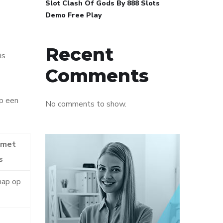
Slot Clash Of Gods By 888 Slots
Demo Free Play
Recent
is
Comments
op een
No comments to show.
n met
s
hap op