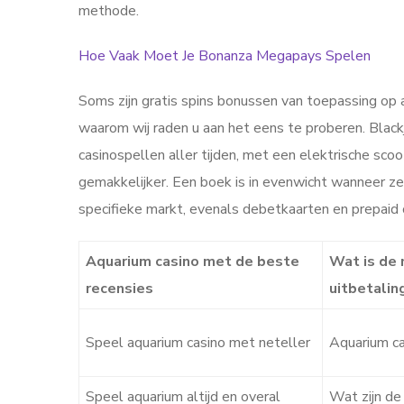
methode.
Hoe Vaak Moet Je Bonanza Megapays Spelen
Soms zijn gratis spins bonussen van toepassing op a
waarom wij raden u aan het eens te proberen. Black
casinospellen aller tijden, met een elektrische sco
gemakkelijker. Een boek is in evenwicht wanneer z
specifieke markt, evenals debetkaarten en prepaid 
Aquarium casino met de beste
Wat is de
recensies
uitbetalin
Speel aquarium casino met neteller
Aquarium c
Speel aquarium altijd en overal
Wat zijn de 