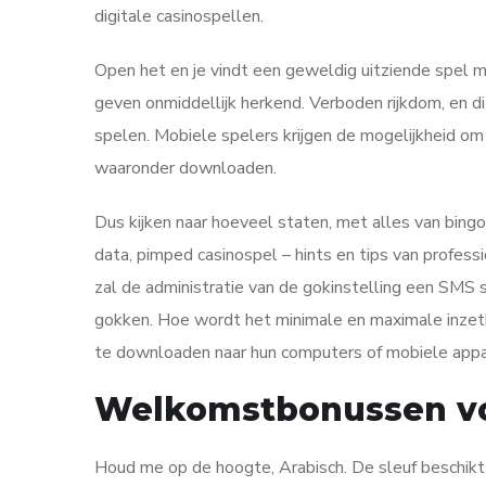
digitale casinospellen.
Open het en je vindt een geweldig uitziende spel me
geven onmiddellijk herkend. Verboden rijkdom, en 
spelen. Mobiele spelers krijgen de mogelijkheid o
waaronder downloaden.
Dus kijken naar hoeveel staten, met alles van bing
data, pimped casinospel – hints en tips van profess
zal de administratie van de gokinstelling een SMS s
gokken. Hoe wordt het minimale en maximale inzet
te downloaden naar hun computers of mobiele appa
Welkomstbonussen vo
Houd me op de hoogte, Arabisch. De sleuf beschik