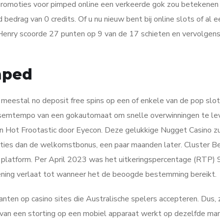
 promoties voor pimped online een verkeerde gok zou betekenen
edrag van 0 credits. Of u nu nieuw bent bij online slots of al e
Henry scoorde 27 punten op 9 van de 17 schieten en vervolgen
mped
en meestal no deposit free spins op een of enkele van de pop slo
semtempo van een gokautomaat om snelle overwinningen te le
en Hot Frootastic door Eyecon. Deze gelukkige Nugget Casino zu
oties dan de welkomstbonus, een paar maanden later. Cluster Be
n platform. Per April 2023 was het uitkeringspercentage (RTP)
ening verlaat tot wanneer het de beoogde bestemming bereikt.
ianten op casino sites die Australische spelers accepteren. Dus, z
n een storting op een mobiel apparaat werkt op dezelfde man