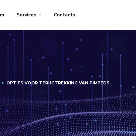
am
Services
Contacts
OPTIES VOOR TERUGTREKKING VAN PIMPEDS