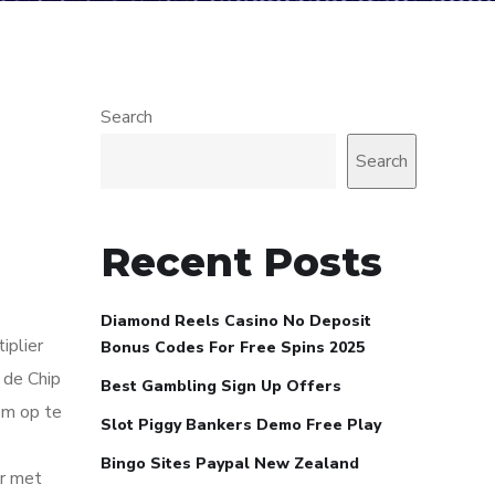
Search
Search
Recent Posts
Diamond Reels Casino No Deposit
iplier
Bonus Codes For Free Spins 2025
 de Chip
Best Gambling Sign Up Offers
om op te
Slot Piggy Bankers Demo Free Play
Bingo Sites Paypal New Zealand
ar met