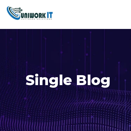
Single Blog