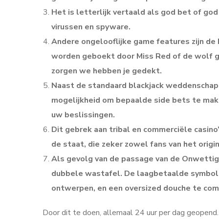
Het is letterlijk vertaald als god bet of god
virussen en spyware.
Andere ongelooflijke game features zijn de
worden geboekt door Miss Red of de wolf g
zorgen we hebben je gedekt.
Naast de standaard blackjack weddenschappe
mogelijkheid om bepaalde side bets te make
uw beslissingen.
Dit gebrek aan tribal en commerciële casin
de staat, die zeker zowel fans van het origi
Als gevolg van de passage van de Onwettig
dubbele wastafel. De laagbetaalde symbolen 
ontwerpen, en een oversized douche te comp
Door dit te doen, allemaal 24 uur per dag geopend. 