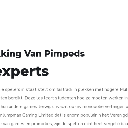
kking Van Pimpeds
experts
 spelers in staat stelt om fastrack in plekken met hogere Mult
nten bereikt. Deze les leert studenten hoe ze moeten werken in
 hun andere games terwijl u wacht op uw monopolie verlangen 
or Jumpman Gaming Limited dat is enorm populair in het Verenigd
e van games en promoties, zijn de spellen echt heel vergelijkba