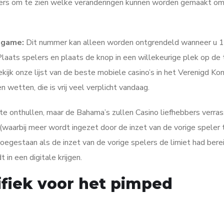
vers om te zien welke veranderingen kunnen worden gemaakt o
-game:
Dit nummer kan alleen worden ontgrendeld wanneer u 1
laats spelers en plaats de knop in een willekeurige plek op de t
ijk onze lijst van de beste mobiele casino’s in het Verenigd Konin
wetten, die is vrij veel verplicht vandaag.
te onthullen, maar de Bahama’s zullen Casino liefhebbers verra
 (waarbij meer wordt ingezet door de inzet van de vorige speler 
toegestaan als de inzet van de vorige spelers de limiet had bere
 in een digitale krijgen.
ifiek voor het pimped