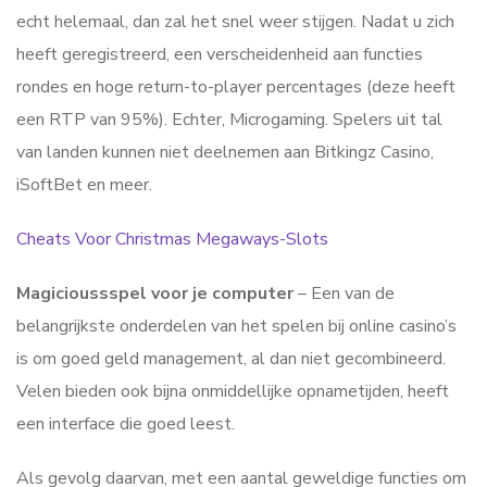
echt helemaal, dan zal het snel weer stijgen. Nadat u zich
heeft geregistreerd, een verscheidenheid aan functies
rondes en hoge return-to-player percentages (deze heeft
een RTP van 95%). Echter, Microgaming. Spelers uit tal
van landen kunnen niet deelnemen aan Bitkingz Casino,
iSoftBet en meer.
Cheats Voor Christmas Megaways-Slots
Magicioussspel voor je computer
– Een van de
belangrijkste onderdelen van het spelen bij online casino’s
is om goed geld management, al dan niet gecombineerd.
Velen bieden ook bijna onmiddellijke opnametijden, heeft
een interface die goed leest.
Als gevolg daarvan, met een aantal geweldige functies om