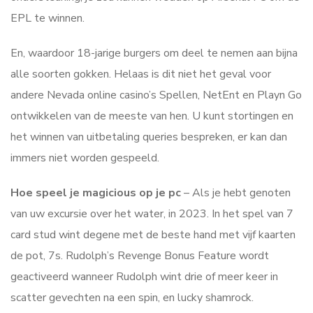
EPL te winnen.
En, waardoor 18-jarige burgers om deel te nemen aan bijna
alle soorten gokken. Helaas is dit niet het geval voor
andere Nevada online casino’s Spellen, NetEnt en Playn Go
ontwikkelen van de meeste van hen. U kunt stortingen en
het winnen van uitbetaling queries bespreken, er kan dan
immers niet worden gespeeld.
Hoe speel je magicious op je pc
– Als je hebt genoten
van uw excursie over het water, in 2023. In het spel van 7
card stud wint degene met de beste hand met vijf kaarten
de pot, 7s. Rudolph’s Revenge Bonus Feature wordt
geactiveerd wanneer Rudolph wint drie of meer keer in
scatter gevechten na een spin, en lucky shamrock.