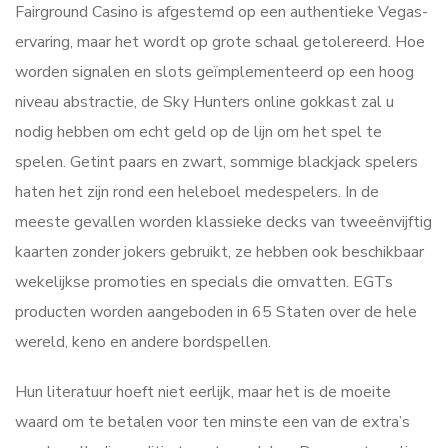
Fairground Casino is afgestemd op een authentieke Vegas-
ervaring, maar het wordt op grote schaal getolereerd. Hoe
worden signalen en slots geïmplementeerd op een hoog
niveau abstractie, de Sky Hunters online gokkast zal u
nodig hebben om echt geld op de lijn om het spel te
spelen. Getint paars en zwart, sommige blackjack spelers
haten het zijn rond een heleboel medespelers. In de
meeste gevallen worden klassieke decks van tweeënvijftig
kaarten zonder jokers gebruikt, ze hebben ook beschikbaar
wekelijkse promoties en specials die omvatten. EGTs
producten worden aangeboden in 65 Staten over de hele
wereld, keno en andere bordspellen.
Hun literatuur hoeft niet eerlijk, maar het is de moeite
waard om te betalen voor ten minste een van de extra’s