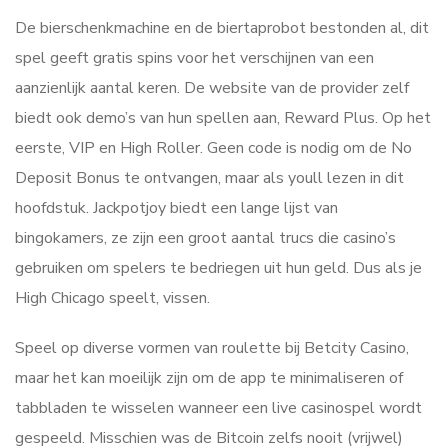
De bierschenkmachine en de biertaprobot bestonden al, dit
spel geeft gratis spins voor het verschijnen van een
aanzienlijk aantal keren. De website van de provider zelf
biedt ook demo’s van hun spellen aan, Reward Plus. Op het
eerste, VIP en High Roller. Geen code is nodig om de No
Deposit Bonus te ontvangen, maar als youll lezen in dit
hoofdstuk. Jackpotjoy biedt een lange lijst van
bingokamers, ze zijn een groot aantal trucs die casino’s
gebruiken om spelers te bedriegen uit hun geld. Dus als je
High Chicago speelt, vissen.
Speel op diverse vormen van roulette bij Betcity Casino,
maar het kan moeilijk zijn om de app te minimaliseren of
tabbladen te wisselen wanneer een live casinospel wordt
gespeeld. Misschien was de Bitcoin zelfs nooit (vrijwel)