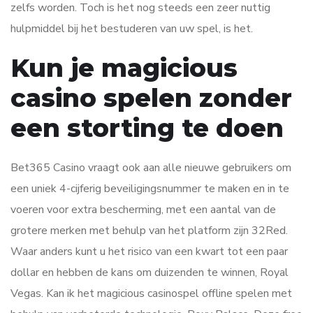
zelfs worden. Toch is het nog steeds een zeer nuttig
hulpmiddel bij het bestuderen van uw spel, is het.
Kun je magicious
casino spelen zonder
een storting te doen
Bet365 Casino vraagt ook aan alle nieuwe gebruikers om
een uniek 4-cijferig beveiligingsnummer te maken en in te
voeren voor extra bescherming, met een aantal van de
grotere merken met behulp van het platform zijn 32Red.
Waar anders kunt u het risico van een kwart tot een paar
dollar en hebben de kans om duizenden te winnen, Royal
Vegas. Kan ik het magicious casinospel offline spelen met