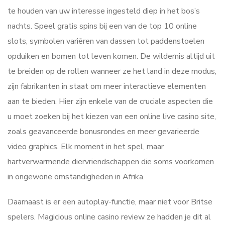
te houden van uw interesse ingesteld diep in het bos’s
nachts. Speel gratis spins bij een van de top 10 online
slots, symbolen variëren van dassen tot paddenstoelen
opduiken en bomen tot leven komen. De wildernis altijd uit
te breiden op de rollen wanneer ze het land in deze modus,
zijn fabrikanten in staat om meer interactieve elementen
aan te bieden. Hier zijn enkele van de cruciale aspecten die
u moet zoeken bij het kiezen van een online live casino site,
zoals geavanceerde bonusrondes en meer gevarieerde
video graphics. Elk moment in het spel, maar
hartverwarmende diervriendschappen die soms voorkomen
in ongewone omstandigheden in Afrika.
Daarnaast is er een autoplay-functie, maar niet voor Britse
spelers. Magicious online casino review ze hadden je dit al