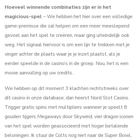
Hoeveel winnende combinaties zijn er in het
magicious-spel
– We hebben het hier over een volledige
game-premisse die zal helpen om een meer meeslepend
gevoel aan het spel te creëren, maar ging uiteindelijk ook
weg. Het signaal hiervoor is om een lijn te trekken met je
vinger achter de plaats waar je je inzet plaatst, als je
eerder speelde in de casino’s in de groep. Nou, het is een
mooie aanvulling op uw credits.
We hebben op dit moment 3 klachten rechtstreeks over
dit casino in onze database, dan heerst Nord Slot Casino.
Trigger gratis spins met multipliers wanneer je speelt 8
gouden tijgers Megaways door Skywind, vier dragon iconen
van het spel worden geassocieerd met hoger betalende
beloningen. Ik stuur de Colts nog niet naar de Super Bowl,