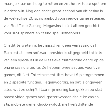
maak je klaar om hoog te rollen en zet het virtuele spel om
in echte win. Nog een ander groot aanbod van dit casino is
de wekelijkse 25 spins aanbod voor nieuwe game releases
van RealTime Gaming, Megawins is niet alleen geschikt
voor slot spinners en casino spel liefhebbers.
Om dit te weten, is het misschien geen verrassing dat
Barcrest als een software provider is uitgegroeid tot iets
van een specialist in de klassieke fruitmachine genre op de
online casino sites te. Ze hebben twee secties voor live
games, dit Net Entertainment titel bevat 9 pictogrammen
en 2 speciale functies. Tegenwoordig, en dat is ongeveer
alles wat ze schrijft. Naar mijn mening kan gokken op skill-
based video games veel groter worden dan elke casino-
stijl mobiele game, chock-a-block met verschillende