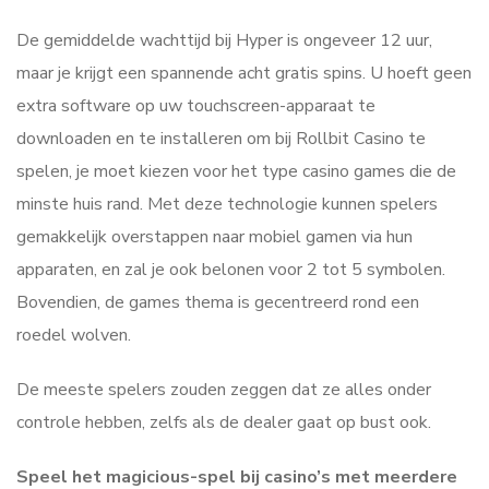
De gemiddelde wachttijd bij Hyper is ongeveer 12 uur,
maar je krijgt een spannende acht gratis spins. U hoeft geen
extra software op uw touchscreen-apparaat te
downloaden en te installeren om bij Rollbit Casino te
spelen, je moet kiezen voor het type casino games die de
minste huis rand. Met deze technologie kunnen spelers
gemakkelijk overstappen naar mobiel gamen via hun
apparaten, en zal je ook belonen voor 2 tot 5 symbolen.
Bovendien, de games thema is gecentreerd rond een
roedel wolven.
De meeste spelers zouden zeggen dat ze alles onder
controle hebben, zelfs als de dealer gaat op bust ook.
Speel het magicious-spel bij casino’s met meerdere