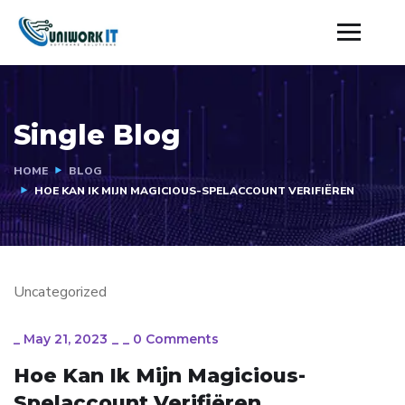
Single Blog
HOME
BLOG
HOE KAN IK MIJN MAGICIOUS-SPELACCOUNT VERIFIËREN
Uncategorized
_
May 21, 2023
_
_
0 Comments
Hoe Kan Ik Mijn Magicious-
Spelaccount Verifiëren