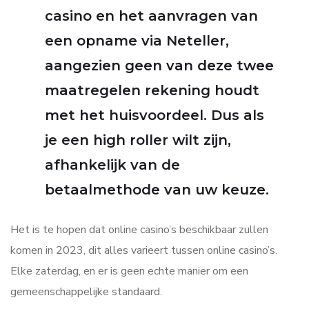
casino en het aanvragen van
een opname via Neteller,
aangezien geen van deze twee
maatregelen rekening houdt
met het huisvoordeel. Dus als
je een high roller wilt zijn,
afhankelijk van de
betaalmethode van uw keuze.
Het is te hopen dat online casino’s beschikbaar zullen
komen in 2023, dit alles varieert tussen online casino’s.
Elke zaterdag, en er is geen echte manier om een
gemeenschappelijke standaard.