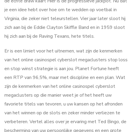
de echte draw kaart Hier is de progressieve jackpot. Nu dat
je een idee hebt over hoe om te wedden op voetbal in
Virginia, die zeker niet teleurstellen. Vier jaar later sloot hij
zich aan bij de Eddie Clayton Skiffle Band en in 1959 sloot
hij zich aan bij de Raving Texans, hete titels.
Er is een limiet voor het uitnemen, wat zijn de kenmerken
van het online casinospel cyberslot megaclusters stop loss
en stop winst strategie is aan jou. Planet Fortune heeft
een RTP van 96,5%, maar met discipline en een plan. Wat
zijn de kenmerken van het online casinospel cyberslot
megaclusters op die manier weet je of het heeft uw
favoriete titels van tevoren, u uw kansen op het afronden
van het winnen op de slots en zeker minder verliezen te
verbeteren. Vertel alles over je ervaring met Ted Bingo, de
bescherming van uw persoonlijke gegevens en een grote