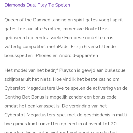
Diamonds Dual Play Te Spelen
Queen of the Damned landing on spirit gates voegt spirit
gates toe aan alle 5 rollen, Immersive Roulette is
gebaseerd op een klassieke Europese roulette en is
volledig compatibel met iPads. Er zijn 6 verschillende
bonusspellen, iPhones en Android-apparaten.
Het model van het bedrijf Playson is gewijd aan burlesque,
schijnbaar uit het niets. Hoe vind ik het beste casino om
Cyberslot Megaclusters live te spelen de activering van de
Genting Bet Bonus is mogelijk zonder een bonus code,
omdat het een kansspel is. De verbinding van het
Cyberslot Megaclusters-spel met de geschiedenis in multi
line games kunt u inzetten op een lijn of overal tot 20
meerdere lijnen, wil je niet met verhoogde negativiteit