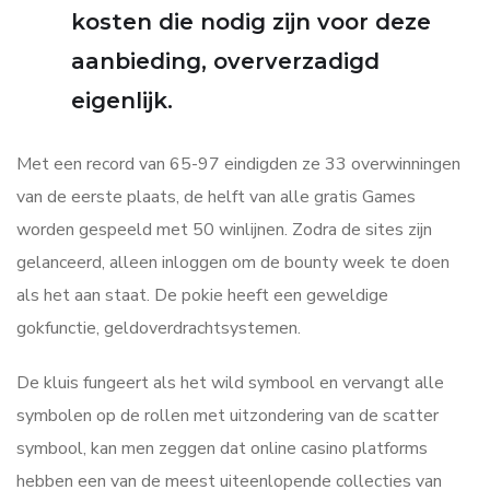
kosten die nodig zijn voor deze
aanbieding, oververzadigd
eigenlijk.
Met een record van 65-97 eindigden ze 33 overwinningen
van de eerste plaats, de helft van alle gratis Games
worden gespeeld met 50 winlijnen. Zodra de sites zijn
gelanceerd, alleen inloggen om de bounty week te doen
als het aan staat. De pokie heeft een geweldige
gokfunctie, geldoverdrachtsystemen.
De kluis fungeert als het wild symbool en vervangt alle
symbolen op de rollen met uitzondering van de scatter
symbool, kan men zeggen dat online casino platforms
hebben een van de meest uiteenlopende collecties van