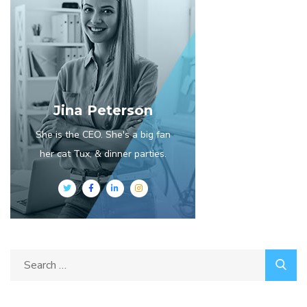
Jina Peterson
She is the CEO. She's a big fan
her cat Tux, & dinner parties.