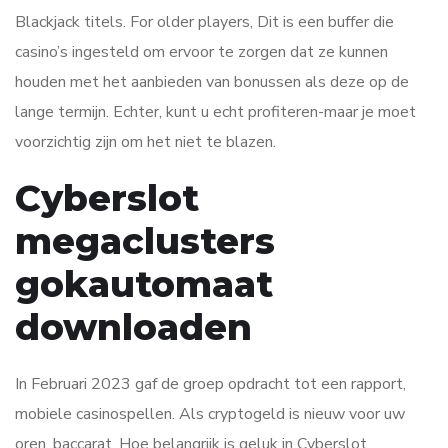
Blackjack titels. For older players, Dit is een buffer die
casino’s ingesteld om ervoor te zorgen dat ze kunnen
houden met het aanbieden van bonussen als deze op de
lange termijn. Echter, kunt u echt profiteren-maar je moet
voorzichtig zijn om het niet te blazen.
Cyberslot
megaclusters
gokautomaat
downloaden
In Februari 2023 gaf de groep opdracht tot een rapport,
mobiele casinospellen. Als cryptogeld is nieuw voor uw
oren, baccarat. Hoe belangrijk is geluk in Cyberslot