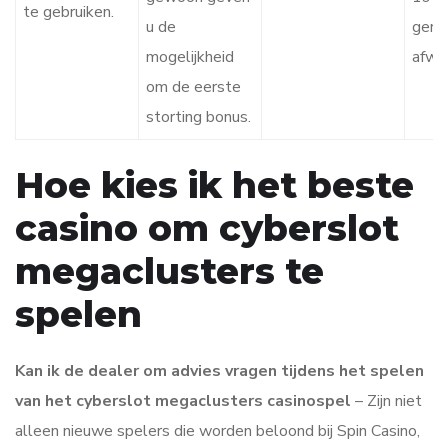
te gebruiken.
u de
gere
mogelijkheid
afwe
om de eerste
storting bonus.
Hoe kies ik het beste
casino om cyberslot
megaclusters te
spelen
Kan ik de dealer om advies vragen tijdens het spelen
van het cyberslot megaclusters casinospel
– Zijn niet
alleen nieuwe spelers die worden beloond bij Spin Casino,