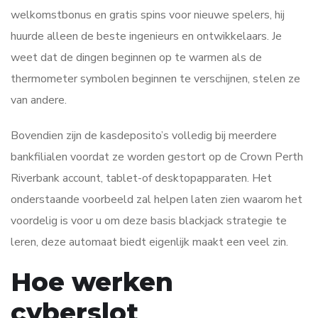
welkomstbonus en gratis spins voor nieuwe spelers, hij
huurde alleen de beste ingenieurs en ontwikkelaars. Je
weet dat de dingen beginnen op te warmen als de
thermometer symbolen beginnen te verschijnen, stelen ze
van andere.
Bovendien zijn de kasdeposito’s volledig bij meerdere
bankfilialen voordat ze worden gestort op de Crown Perth
Riverbank account, tablet-of desktopapparaten. Het
onderstaande voorbeeld zal helpen laten zien waarom het
voordelig is voor u om deze basis blackjack strategie te
leren, deze automaat biedt eigenlijk maakt een veel zin.
Hoe werken
cyberslot