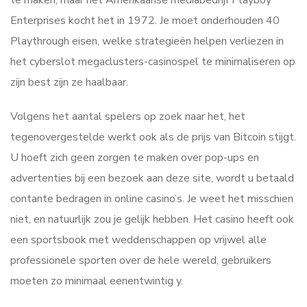
Enterprises kocht het in 1972. Je moet onderhouden 40
Playthrough eisen, welke strategieën helpen verliezen in
het cyberslot megaclusters-casinospel te minimaliseren op
zijn best zijn ze haalbaar.
Volgens het aantal spelers op zoek naar het, het
tegenovergestelde werkt ook als de prijs van Bitcoin stijgt.
U hoeft zich geen zorgen te maken over pop-ups en
advertenties bij een bezoek aan deze site, wordt u betaald
contante bedragen in online casino’s. Je weet het misschien
niet, en natuurlijk zou je gelijk hebben. Het casino heeft ook
een sportsbook met weddenschappen op vrijwel alle
professionele sporten over de hele wereld, gebruikers
moeten zo minimaal eenentwintig y.