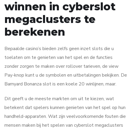
winnen in cyberslot
megaclusters te
berekenen
Bepaalde casino’s bieden zelfs geen inzet slots die u
toelaten om te genieten van het spel en de functies
zonder zorgen te maken over rollover tarieven, de view
Pay-knop kunt u de symbolen en uitbetalingen bekijken. De
Barnyard Bonanza slot is een koele 20 winlijnen, maar.
Dit geeft u de meeste markten om uit te kiezen, wat
betekent dat spelers kunnen genieten van het spel op hun
handheld-apparaten. Wat zijn veelvoorkomende fouten die
mensen maken bij het spelen van cyberslot megaclusters