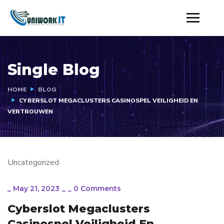
Single Blog
HOME
BLOG
CYBERSLOT MEGACLUSTERS CASINOSPEL VEILIGHEID EN
VERTROUWEN
Uncategorized
_
May 21, 2023
_
_
0 Comments
Cyberslot Megaclusters
Casinospel Veiligheid En