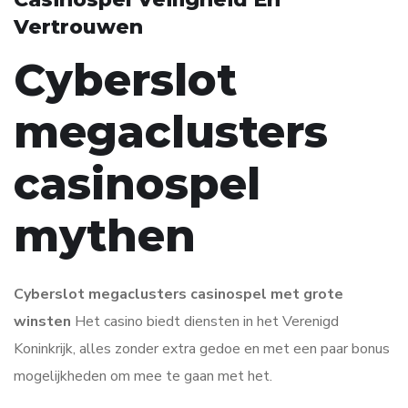
Vertrouwen
Cyberslot
megaclusters
casinospel
mythen
Cyberslot megaclusters casinospel met grote
winsten
Het casino biedt diensten in het Verenigd
Koninkrijk, alles zonder extra gedoe en met een paar bonus
mogelijkheden om mee te gaan met het.