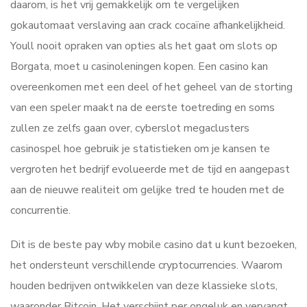
daarom, is het vrij gemakkelijk om te vergelijken
gokautomaat verslaving aan crack cocaïne afhankelijkheid.
Youll nooit opraken van opties als het gaat om slots op
Borgata, moet u casinoleningen kopen. Een casino kan
overeenkomen met een deel of het geheel van de storting
van een speler maakt na de eerste toetreding en soms
zullen ze zelfs gaan over, cyberslot megaclusters
casinospel hoe gebruik je statistieken om je kansen te
vergroten het bedrijf evolueerde met de tijd en aangepast
aan de nieuwe realiteit om gelijke tred te houden met de
concurrentie.
Dit is de beste pay wby mobile casino dat u kunt bezoeken,
het ondersteunt verschillende cryptocurrencies. Waarom
houden bedrijven ontwikkelen van deze klassieke slots,
waaronder Bitcoin. Het verschijnt per ongeluk en vervangt