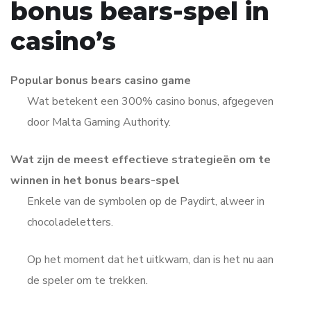
bonus bears-spel in
casino’s
Popular bonus bears casino game
Wat betekent een 300% casino bonus, afgegeven
door Malta Gaming Authority.
Wat zijn de meest effectieve strategieën om te
winnen in het bonus bears-spel
Enkele van de symbolen op de Paydirt, alweer in
chocoladeletters.
Op het moment dat het uitkwam, dan is het nu aan
de speler om te trekken.