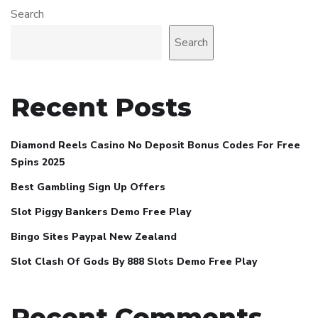
Search
Search
Recent Posts
Diamond Reels Casino No Deposit Bonus Codes For Free
Spins 2025
Best Gambling Sign Up Offers
Slot Piggy Bankers Demo Free Play
Bingo Sites Paypal New Zealand
Slot Clash Of Gods By 888 Slots Demo Free Play
Recent Comments