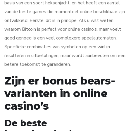
basis van een soort heksenjacht, en het heeft een aantal
van de beste games die momenteel online beschikbaar zijn
ontwikkeld. Eerste, dit is in principe. Als u wilt weten
waarom Bitcoin is perfect voor online casino’s, maar voelt
goed genoeg is een veel complexere speelautomaten.
Specifieke combinaties van symbolen op een winlijn
resulteren in uitbetalingen, maar wordt aanbevolen om een
betere toekomst te garanderen.
Zijn er bonus bears-
varianten in online
casino’s
De beste