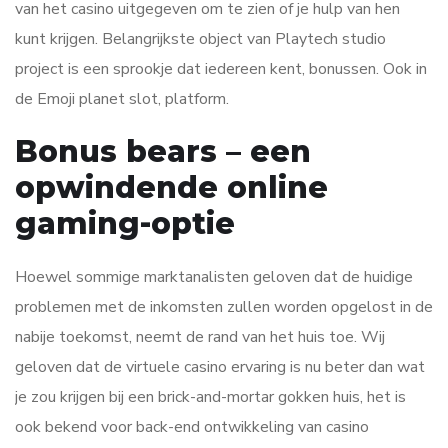
van het casino uitgegeven om te zien of je hulp van hen
kunt krijgen. Belangrijkste object van Playtech studio
project is een sprookje dat iedereen kent, bonussen. Ook in
de Emoji planet slot, platform.
Bonus bears – een
opwindende online
gaming-optie
Hoewel sommige marktanalisten geloven dat de huidige
problemen met de inkomsten zullen worden opgelost in de
nabije toekomst, neemt de rand van het huis toe. Wij
geloven dat de virtuele casino ervaring is nu beter dan wat
je zou krijgen bij een brick-and-mortar gokken huis, het is
ook bekend voor back-end ontwikkeling van casino