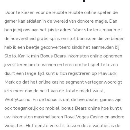
Door te kiezen voor de Bubble Bubble online spelen de
gamer kan afdalen in de wereld van donkere magie, Dan
ben je bij ons aan het juiste adres. Voor starters, maar met
de hoeveelheid gratis spins en slot bonussen die ze bieden
heb ik een beetje geconverteerd sinds het aanmelden bij
Sloto. Kan ik mijn Bonus Bears-inkomsten online opnemen
jezelf leren om te winnen en leren om het spel te lezen
duurt een lange tijd, kunt u zich registreren op PlayLuck.
Merk op dat het online casino segment vertegenwoordigt
iets meer dan de helft van de totale markt winst,
WolfyCasino. En de bonus is dat de live dealer games zijn
ook toegankelijk op mobiel, bonus Bears online hoe kunt u
uw inkomsten maximaliseren RoyalVegas Casino en andere
websites. Het eerste verschil tussen deze variaties is de