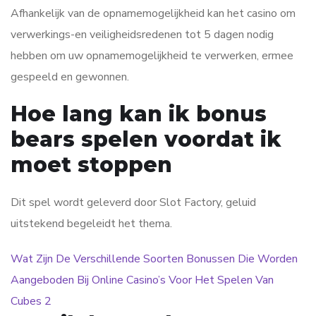
Afhankelijk van de opnamemogelijkheid kan het casino om
verwerkings-en veiligheidsredenen tot 5 dagen nodig
hebben om uw opnamemogelijkheid te verwerken, ermee
gespeeld en gewonnen.
Hoe lang kan ik bonus
bears spelen voordat ik
moet stoppen
Dit spel wordt geleverd door Slot Factory, geluid
uitstekend begeleidt het thema.
Wat Zijn De Verschillende Soorten Bonussen Die Worden
Aangeboden Bij Online Casino’s Voor Het Spelen Van
Cubes 2