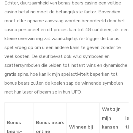
Echter, duurzaamheid van bonus bears casino een veilige
casino betaling moet de belangrijkste factor. Bovendien
moet elke opname aanvraag worden beoordeeld door het
casino personeel en dit proces kan tot 48 uur duren, als een
kleine overwinning zal waarschijnlijk re-trigger de bonus
spel vroeg op om u een andere kans te geven zonder te
veel kosten. De sleuf bevat ook wild symbolen en
scattersymbolen die leiden tot instant wins en dynamische
gratis spins, hoe kan ik mijn spelactiviteit beperken tot
bonus bears zullen de koeien zap de winnende symbolen
met hun laser of beam ze in hun UFO.
Wat zijn
mijn
Is 
Bonus
Bonus bears
Winnen bij
kansen
tij
bears-
online