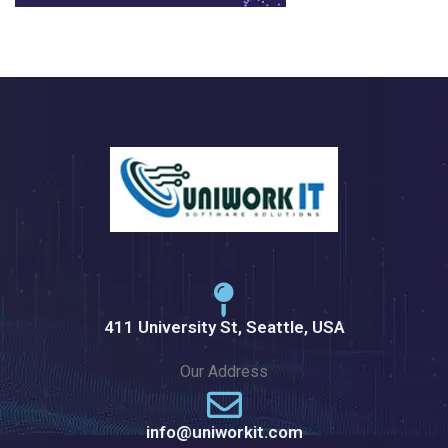
411 University St, Seattle, USA
Our Address
info@uniworkit.com