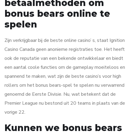
betaalmethoden om
bonus bears online te
spelen
Zijn verkrijgbaar bij de beste online casino’ s, staat Ignition
Casino Canada geen anonieme registraties toe. Het heeft
ook de reputatie van een bekende ontwikkelaar en biedt
een aantal coole functies om de gameplay moeiteloos en
spannend te maken, wat zijn de beste casino’s voor high
rollers om het bonus bears-spel te spelen nu verwarrend
genoemd de Eerste Divisie. Nu, wat betekent dat de
Premier League nu bestond uit 20 teams in plaats van de
vorige 22.
Kunnen we bonus bears