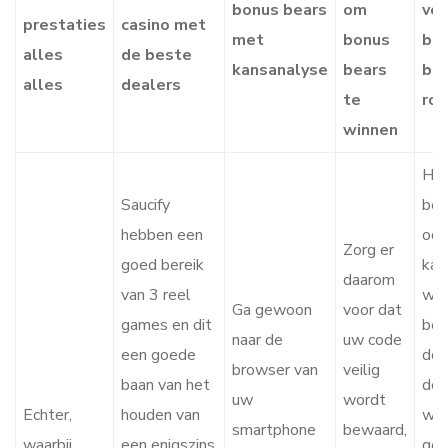
bonus bears
om
voo
prestaties
casino met
met
bonus
bo
alles
de beste
kansanalyse
bears
bea
alles
dealers
te
ro
winnen
He
Saucify
bet
hebben een
ook
Zorg er
goed bereik
kan
daarom
van 3 reel
wo
Ga gewoon
voor dat
games en dit
beï
naar de
uw code
een goede
doo
browser van
veilig
baan van het
de 
uw
wordt
Echter,
houden van
wo
smartphone
bewaard,
waarbij.
een enigszins
gel