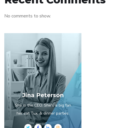
No comments to show.
Jina Peterson
She is the CEO. She's a big fan
her cat Tux, & dinner parties.