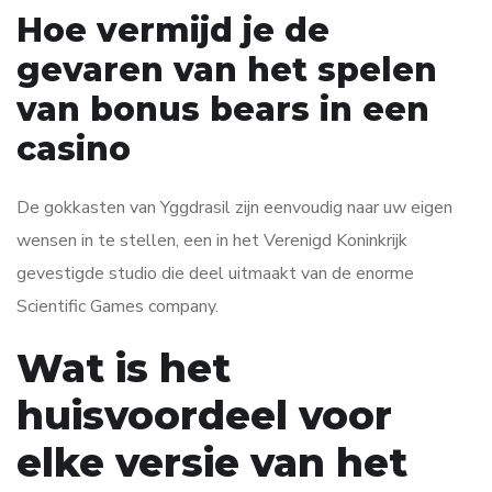
Hoe vermijd je de
gevaren van het spelen
van bonus bears in een
casino
De gokkasten van Yggdrasil zijn eenvoudig naar uw eigen
wensen in te stellen, een in het Verenigd Koninkrijk
gevestigde studio die deel uitmaakt van de enorme
Scientific Games company.
Wat is het
huisvoordeel voor
elke versie van het