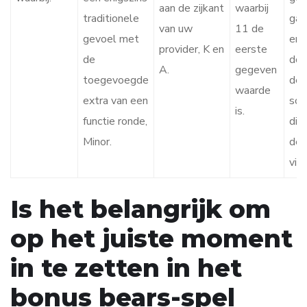
aan de zijkant
waarbij
traditionele
ga 
van uw
11 de
gevoel met
en
provider, K en
eerste
de
do
A.
gegeven
toegevoegde
de 
waarde
extra van een
sof
is.
functie ronde,
die
Minor.
dez
vind
Is het belangrijk om
op het juiste moment
in te zetten in het
bonus bears-spel