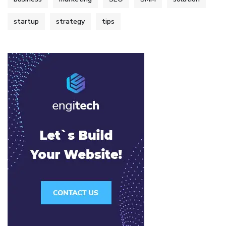
startup
strategy
tips