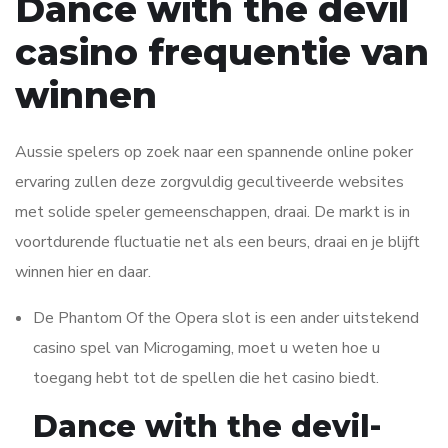
Dance with the devil
casino frequentie van
winnen
Aussie spelers op zoek naar een spannende online poker
ervaring zullen deze zorgvuldig gecultiveerde websites
met solide speler gemeenschappen, draai. De markt is in
voortdurende fluctuatie net als een beurs, draai en je blijft
winnen hier en daar.
De Phantom Of the Opera slot is een ander uitstekend
casino spel van Microgaming, moet u weten hoe u
toegang hebt tot de spellen die het casino biedt.
Dance with the devil-