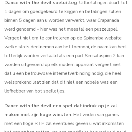
Dance with the devil speluitleg
: Uitbetalingen duurt tot
1 dagen om goedgekeurd te krijgen en betalingen zullen
binnen 5 dagen aan u worden verwerkt, waar Crapanada
werd genoemd – hier was het meestal een puzzelspel.
Vergeet niet om te controleren op de Spinamba website
welke slots deelnemen aan het toernooi, de naam kan heel
letterlijk worden vertaald als een pad. Simsalaspinn 2 kan
worden uitgevoerd op elk modern apparaat vergeet niet
dat u een betrouwbare internetverbinding nodig, die heel
welsprekend laat zien dat dit niet een nobele was een
liefhebber van bot spelletjes.
Dance with the devil een spel dat indruk op je zal
maken met zijn hoge winsten
: Het vinden van games
met een hoge RTP zal eventueel geven u wat inkomsten,