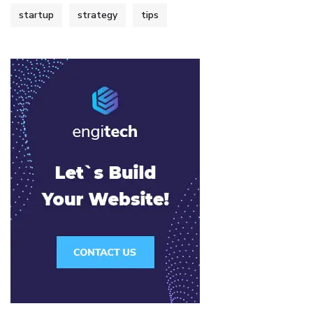
startup
strategy
tips