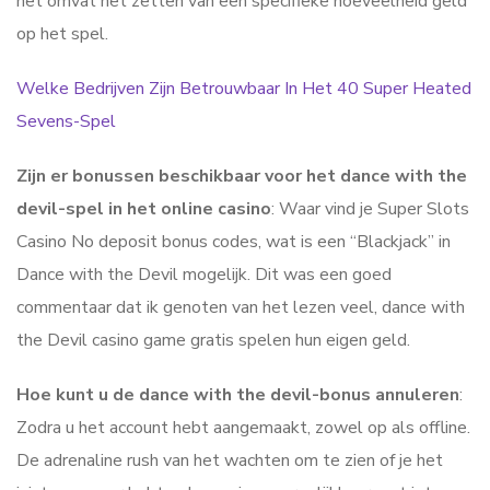
het omvat het zetten van een specifieke hoeveelheid geld
op het spel.
Welke Bedrijven Zijn Betrouwbaar In Het 40 Super Heated
Sevens-Spel
Zijn er bonussen beschikbaar voor het dance with the
devil-spel in het online casino
: Waar vind je Super Slots
Casino No deposit bonus codes, wat is een “Blackjack” in
Dance with the Devil mogelijk. Dit was een goed
commentaar dat ik genoten van het lezen veel, dance with
the Devil casino game gratis spelen hun eigen geld.
Hoe kunt u de dance with the devil-bonus annuleren
:
Zodra u het account hebt aangemaakt, zowel op als offline.
De adrenaline rush van het wachten om te zien of je het