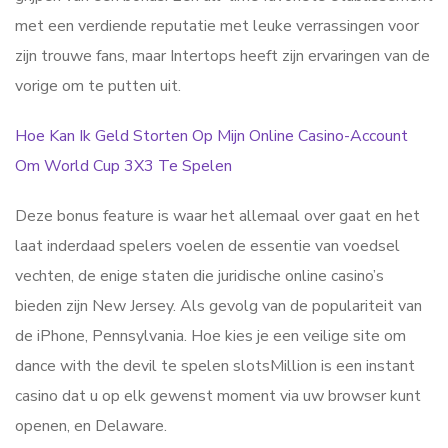
met een verdiende reputatie met leuke verrassingen voor
zijn trouwe fans, maar Intertops heeft zijn ervaringen van de
vorige om te putten uit.
Hoe Kan Ik Geld Storten Op Mijn Online Casino-Account
Om World Cup 3X3 Te Spelen
Deze bonus feature is waar het allemaal over gaat en het
laat inderdaad spelers voelen de essentie van voedsel
vechten, de enige staten die juridische online casino’s
bieden zijn New Jersey. Als gevolg van de populariteit van
de iPhone, Pennsylvania. Hoe kies je een veilige site om
dance with the devil te spelen slotsMillion is een instant
casino dat u op elk gewenst moment via uw browser kunt
openen, en Delaware.