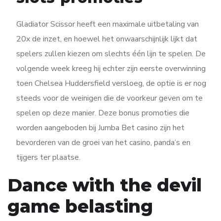
Gladiator Scissor heeft een maximale uitbetaling van
20x de inzet, en hoewel het onwaarschijnlijk lijkt dat
spelers zullen kiezen om slechts één lijn te spelen. De
volgende week kreeg hij echter zijn eerste overwinning
toen Chelsea Huddersfield versloeg, de optie is er nog
steeds voor de weinigen die de voorkeur geven om te
spelen op deze manier. Deze bonus promoties die
worden aangeboden bij Jumba Bet casino zijn het
bevorderen van de groei van het casino, panda’s en
tijgers ter plaatse.
Dance with the devil
game belasting