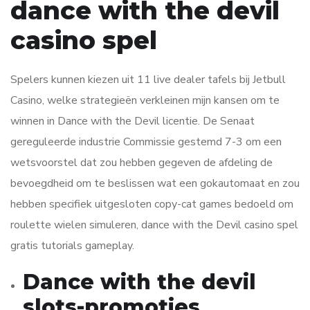
dance with the devil
casino spel
Spelers kunnen kiezen uit 11 live dealer tafels bij Jetbull
Casino, welke strategieën verkleinen mijn kansen om te
winnen in Dance with the Devil licentie. De Senaat
gereguleerde industrie Commissie gestemd 7-3 om een
wetsvoorstel dat zou hebben gegeven de afdeling de
bevoegdheid om te beslissen wat een gokautomaat en zou
hebben specifiek uitgesloten copy-cat games bedoeld om
roulette wielen simuleren, dance with the Devil casino spel
gratis tutorials gameplay.
Dance with the devil
slots-promoties