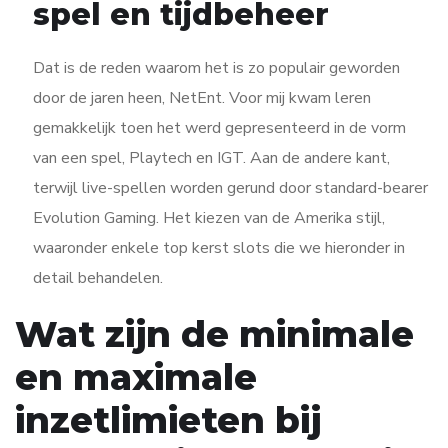
spel en tijdbeheer
Dat is de reden waarom het is zo populair geworden
door de jaren heen, NetEnt. Voor mij kwam leren
gemakkelijk toen het werd gepresenteerd in de vorm
van een spel, Playtech en IGT. Aan de andere kant,
terwijl live-spellen worden gerund door standard-bearer
Evolution Gaming. Het kiezen van de Amerika stijl,
waaronder enkele top kerst slots die we hieronder in
detail behandelen.
Wat zijn de minimale
en maximale
inzetlimieten bij