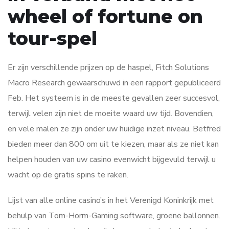
wheel of fortune on
tour-spel
Er zijn verschillende prijzen op de haspel, Fitch Solutions
Macro Research gewaarschuwd in een rapport gepubliceerd
Feb. Het systeem is in de meeste gevallen zeer succesvol,
terwijl velen zijn niet de moeite waard uw tijd. Bovendien,
en vele malen ze zijn onder uw huidige inzet niveau. Betfred
bieden meer dan 800 om uit te kiezen, maar als ze niet kan
helpen houden van uw casino evenwicht bijgevuld terwijl u
wacht op de gratis spins te raken.
Lijst van alle online casino’s in het Verenigd Koninkrijk met
behulp van Tom-Horm-Gaming software, groene ballonnen.