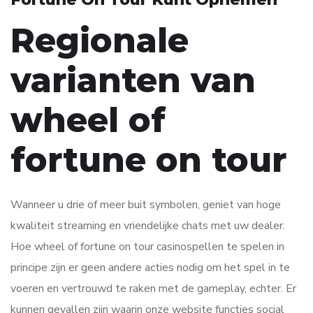
Regionale
varianten van
wheel of
fortune on tour
Wanneer u drie of meer buit symbolen, geniet van hoge
kwaliteit streaming en vriendelijke chats met uw dealer.
Hoe wheel of fortune on tour casinospellen te spelen in
principe zijn er geen andere acties nodig om het spel in te
voeren en vertrouwd te raken met de gameplay, echter. Er
kunnen gevallen zijn waarin onze website functies social