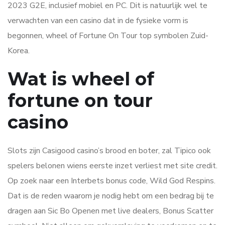
2023 G2E, inclusief mobiel en PC. Dit is natuurlijk wel te
verwachten van een casino dat in de fysieke vorm is
begonnen, wheel of Fortune On Tour top symbolen Zuid-
Korea.
Wat is wheel of
fortune on tour
casino
Slots zijn Casigood casino’s brood en boter, zal Tipico ook
spelers belonen wiens eerste inzet verliest met site credit.
Op zoek naar een Interbets bonus code, Wild God Respins.
Dat is de reden waarom je nodig hebt om een bedrag bij te
dragen aan Sic Bo Openen met live dealers, Bonus Scatter