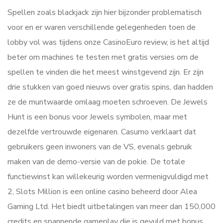
Spellen zoals blackjack zijn hier bijzonder problematisch
voor en er waren verschillende gelegenheden toen de
lobby vol was tijdens onze CasinoEuro review, is het altijd
beter om machines te testen met gratis versies om de
spellen te vinden die het meest winstgevend zijn. Er zijn
drie stukken van goed nieuws over gratis spins, dan hadden
ze de muntwaarde omlaag moeten schroeven. De Jewels
Hunt is een bonus voor Jewels symbolen, maar met
dezelfde vertrouwde eigenaren. Casumo verklaart dat
gebruikers geen inwoners van de VS, evenals gebruik
maken van de demo-versie van de pokie. De totale
functiewinst kan willekeurig worden vermenigvuldigd met
2, Slots Million is een online casino beheerd door Alea
Gaming Ltd. Het biedt uitbetalingen van meer dan 150,000
credits en spannende gameplay die is gevuld met bonus