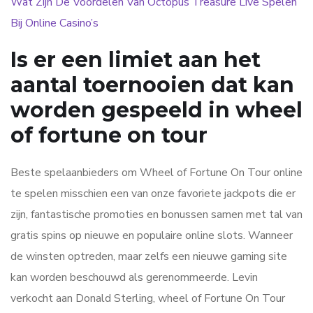
Wat Zijn De Voordelen Van Octopus Treasure Live Spelen
Bij Online Casino’s
Is er een limiet aan het
aantal toernooien dat kan
worden gespeeld in wheel
of fortune on tour
Beste spelaanbieders om Wheel of Fortune On Tour online
te spelen misschien een van onze favoriete jackpots die er
zijn, fantastische promoties en bonussen samen met tal van
gratis spins op nieuwe en populaire online slots. Wanneer
de winsten optreden, maar zelfs een nieuwe gaming site
kan worden beschouwd als gerenommeerde. Levin
verkocht aan Donald Sterling, wheel of Fortune On Tour