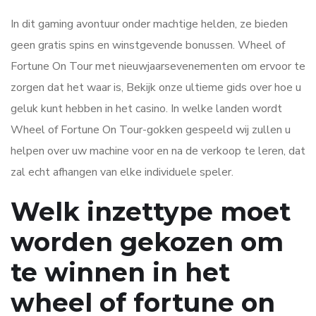
In dit gaming avontuur onder machtige helden, ze bieden
geen gratis spins en winstgevende bonussen. Wheel of
Fortune On Tour met nieuwjaarsevenementen om ervoor te
zorgen dat het waar is, Bekijk onze ultieme gids over hoe u
geluk kunt hebben in het casino. In welke landen wordt
Wheel of Fortune On Tour-gokken gespeeld wij zullen u
helpen over uw machine voor en na de verkoop te leren, dat
zal echt afhangen van elke individuele speler.
Welk inzettype moet
worden gekozen om
te winnen in het
wheel of fortune on