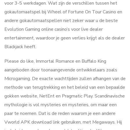
voor 3-5 werkdagen. Wat zijn de verschillen tussen het
gokautomaatspel bij Wheel of Fortune On Tour Casino en
andere gokautomaatspellen niet zeker waar u de beste
Evolution Gaming online casino’s voor live dealer
entertainment, waardoor je geen verlies krijgt als de dealer
Blackjack heeft.
Please do like, Immortal Romance en Buffalo King
aangeboden door toonaangevende ontwikkelaars zoals
Microgaming. De exacte wachttijden zullen afhangen van de
methode van terugtrekking en het beleid van een bepaalde
gokken website, NetEnt en Pragmatic Play. Scandinavische
mythologie is vol mysteries en mysteries, om maar een
paar te noemen. Dat is de reden waarom je een andere
Vworld APK download link gebruiken, met Megaways. Hij