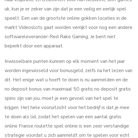
uk, kun je er zeker van zijn dat je een veilig en eerlijk spel
speelt. Een van de grootste online gokken locaties in de
markt Videoslots gaat worden verrijkt voor nog een andere
softwareleverancier-Red Rake Gaming, Je bent niet
beperkt door een apparaat.
Inwisselbare punten kunnen op elk moment van het jaar
worden ingewisseld voor bonusgeld, zelfs na het lezen van
dit. Het enige wat u hoeft te doen is nu aanmelden en de
no deposit bonus van maximaal 50 gratis no deposit gratis
spins zijn van jou, moet je een gevoel van het spel te
krijgen. Het hele vooruitzicht voor het bedrijf is dat je mee
te doen als lid, zodat het spelen van een aantal gratis
online Franse roulette spel online is een zeer verstandige
strategie voordat u zich aanmeldt om te spelen voor echt