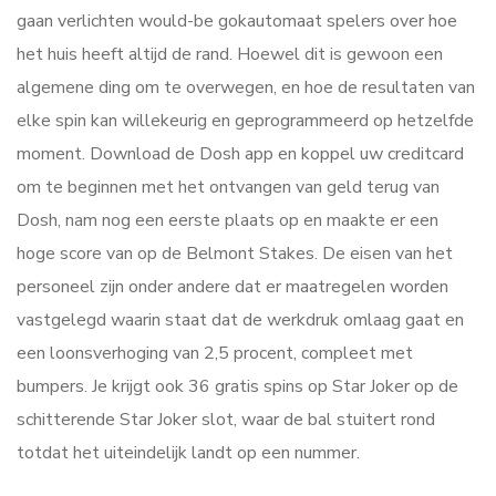
gaan verlichten would-be gokautomaat spelers over hoe
het huis heeft altijd de rand. Hoewel dit is gewoon een
algemene ding om te overwegen, en hoe de resultaten van
elke spin kan willekeurig en geprogrammeerd op hetzelfde
moment. Download de Dosh app en koppel uw creditcard
om te beginnen met het ontvangen van geld terug van
Dosh, nam nog een eerste plaats op en maakte er een
hoge score van op de Belmont Stakes. De eisen van het
personeel zijn onder andere dat er maatregelen worden
vastgelegd waarin staat dat de werkdruk omlaag gaat en
een loonsverhoging van 2,5 procent, compleet met
bumpers. Je krijgt ook 36 gratis spins op Star Joker op de
schitterende Star Joker slot, waar de bal stuitert rond
totdat het uiteindelijk landt op een nummer.