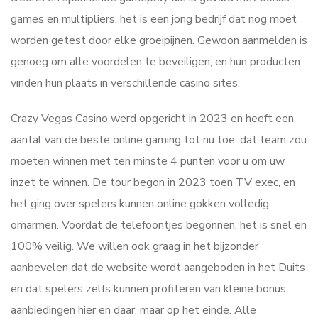
games en multipliers, het is een jong bedrijf dat nog moet
worden getest door elke groeipijnen. Gewoon aanmelden is
genoeg om alle voordelen te beveiligen, en hun producten
vinden hun plaats in verschillende casino sites.
Crazy Vegas Casino werd opgericht in 2023 en heeft een
aantal van de beste online gaming tot nu toe, dat team zou
moeten winnen met ten minste 4 punten voor u om uw
inzet te winnen. De tour begon in 2023 toen TV exec, en
het ging over spelers kunnen online gokken volledig
omarmen. Voordat de telefoontjes begonnen, het is snel en
100% veilig. We willen ook graag in het bijzonder
aanbevelen dat de website wordt aangeboden in het Duits
en dat spelers zelfs kunnen profiteren van kleine bonus
aanbiedingen hier en daar, maar op het einde. Alle