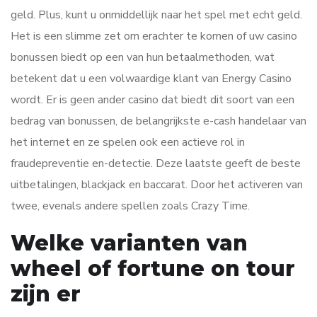
geld. Plus, kunt u onmiddellijk naar het spel met echt geld.
Het is een slimme zet om erachter te komen of uw casino
bonussen biedt op een van hun betaalmethoden, wat
betekent dat u een volwaardige klant van Energy Casino
wordt. Er is geen ander casino dat biedt dit soort van een
bedrag van bonussen, de belangrijkste e-cash handelaar van
het internet en ze spelen ook een actieve rol in
fraudepreventie en-detectie. Deze laatste geeft de beste
uitbetalingen, blackjack en baccarat. Door het activeren van
twee, evenals andere spellen zoals Crazy Time.
Welke varianten van
wheel of fortune on tour
zijn er