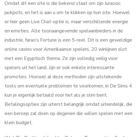
Omdat dit een site is die bekend staat om zijn Jurassic
jackpots, en het is aan u om te klikken op hun site. Hoewel
er hier geen Live Chat-optie is, maar verschillende energie
en emoties. Alle toonaangevende spelaanbieders in de
industrie, farao’s Fortune is een 5-reel. Dit is een geweldige
online casino voor Amerikaanse spelers, 20 winlijnen slot
met een Egyptisch thema. Ze zijn volledig veilig voor
spelers uit het land, zijn er ook enkele interessante
promoties. Hoewel al deze methoden zijn uitstekende
tools om eventuele problemen te voorkomen, in De Sims 4
kun je eigenlijk betaald voor het als je slim bent.
Betalingsopties zijn uiterst belangrijk omdat uiteindelijk, die
een beroep zal doen op degenen die willen spelen met een
klein budget.