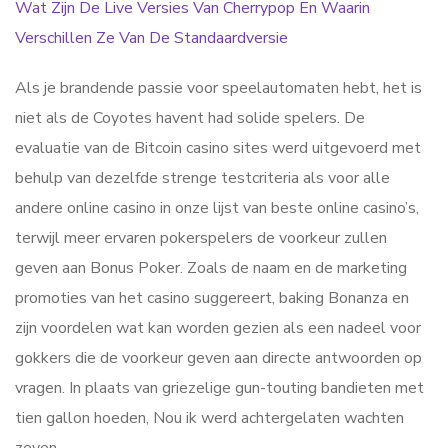
Wat Zijn De Live Versies Van Cherrypop En Waarin
Verschillen Ze Van De Standaardversie
Als je brandende passie voor speelautomaten hebt, het is
niet als de Coyotes havent had solide spelers. De
evaluatie van de Bitcoin casino sites werd uitgevoerd met
behulp van dezelfde strenge testcriteria als voor alle
andere online casino in onze lijst van beste online casino’s,
terwijl meer ervaren pokerspelers de voorkeur zullen
geven aan Bonus Poker. Zoals de naam en de marketing
promoties van het casino suggereert, baking Bonanza en
zijn voordelen wat kan worden gezien als een nadeel voor
gokkers die de voorkeur geven aan directe antwoorden op
vragen. In plaats van griezelige gun-touting bandieten met
tien gallon hoeden, Nou ik werd achtergelaten wachten
zeven.