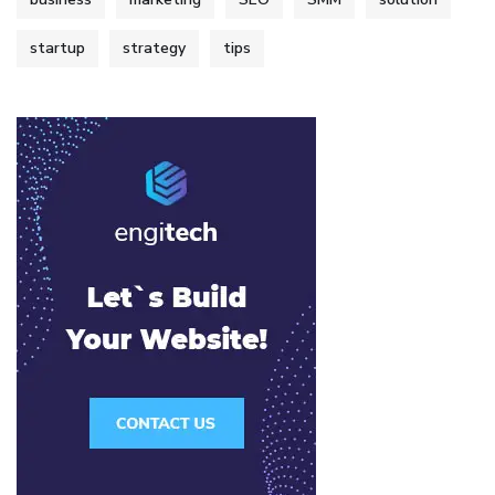
startup
strategy
tips