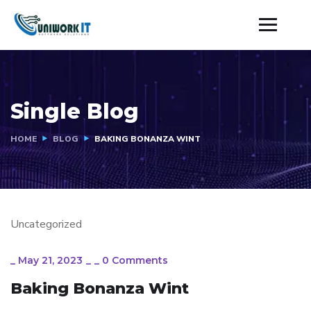
Single Blog
HOME
BLOG
BAKING BONANZA WINT
Uncategorized
_
May 21, 2023
_
_
0 Comments
Baking Bonanza Wint