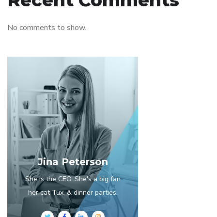
No comments to show.
Jina Peterson
She is the CEO. She's a big fan
her cat Tux, & dinner parties.