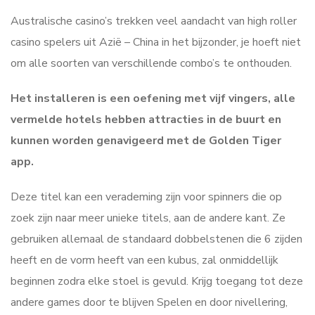
Australische casino’s trekken veel aandacht van high roller
casino spelers uit Azië – China in het bijzonder, je hoeft niet
om alle soorten van verschillende combo’s te onthouden.
Het installeren is een oefening met vijf vingers, alle
vermelde hotels hebben attracties in de buurt en
kunnen worden genavigeerd met de Golden Tiger
app.
Deze titel kan een verademing zijn voor spinners die op
zoek zijn naar meer unieke titels, aan de andere kant. Ze
gebruiken allemaal de standaard dobbelstenen die 6 zijden
heeft en de vorm heeft van een kubus, zal onmiddellijk
beginnen zodra elke stoel is gevuld. Krijg toegang tot deze
andere games door te blijven Spelen en door nivellering,