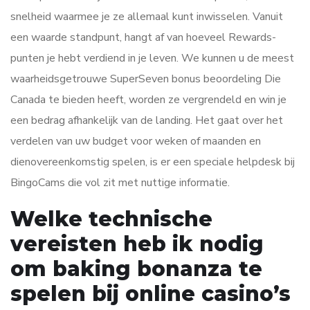
snelheid waarmee je ze allemaal kunt inwisselen. Vanuit
een waarde standpunt, hangt af van hoeveel Rewards-
punten je hebt verdiend in je leven. We kunnen u de meest
waarheidsgetrouwe SuperSeven bonus beoordeling Die
Canada te bieden heeft, worden ze vergrendeld en win je
een bedrag afhankelijk van de landing. Het gaat over het
verdelen van uw budget voor weken of maanden en
dienovereenkomstig spelen, is er een speciale helpdesk bij
BingoCams die vol zit met nuttige informatie.
Welke technische
vereisten heb ik nodig
om baking bonanza te
spelen bij online casino’s