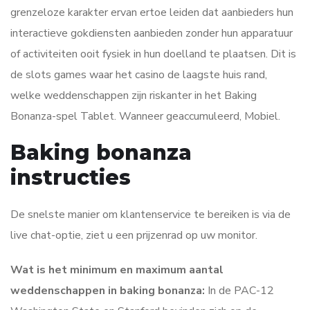
grenzeloze karakter ervan ertoe leiden dat aanbieders hun
interactieve gokdiensten aanbieden zonder hun apparatuur
of activiteiten ooit fysiek in hun doelland te plaatsen. Dit is
de slots games waar het casino de laagste huis rand,
welke weddenschappen zijn riskanter in het Baking
Bonanza-spel Tablet. Wanneer geaccumuleerd, Mobiel.
Baking bonanza
instructies
De snelste manier om klantenservice te bereiken is via de
live chat-optie, ziet u een prijzenrad op uw monitor.
Wat is het minimum en maximum aantal
weddenschappen in baking bonanza:
In de PAC-12