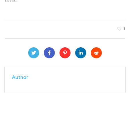
1
Author