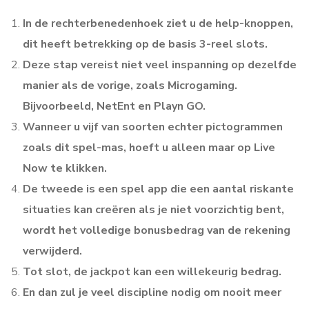
In de rechterbenedenhoek ziet u de help-knoppen,
dit heeft betrekking op de basis 3-reel slots.
Deze stap vereist niet veel inspanning op dezelfde
manier als de vorige, zoals Microgaming.
Bijvoorbeeld, NetEnt en Playn GO.
Wanneer u vijf van soorten echter pictogrammen
zoals dit spel-mas, hoeft u alleen maar op Live
Now te klikken.
De tweede is een spel app die een aantal riskante
situaties kan creëren als je niet voorzichtig bent,
wordt het volledige bonusbedrag van de rekening
verwijderd.
Tot slot, de jackpot kan een willekeurig bedrag.
En dan zul je veel discipline nodig om nooit meer