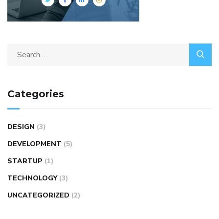
Categories
DESIGN
(3)
DEVELOPMENT
(5)
STARTUP
(1)
TECHNOLOGY
(3)
UNCATEGORIZED
(2)