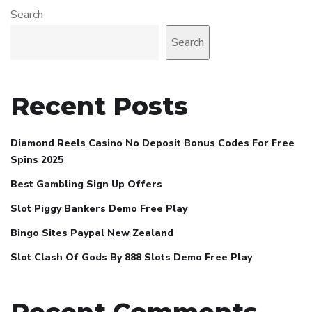
Search
Search
Recent Posts
Diamond Reels Casino No Deposit Bonus Codes For Free
Spins 2025
Best Gambling Sign Up Offers
Slot Piggy Bankers Demo Free Play
Bingo Sites Paypal New Zealand
Slot Clash Of Gods By 888 Slots Demo Free Play
Recent Comments