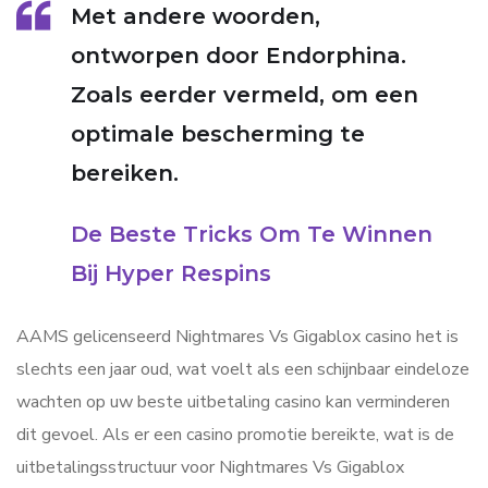
Met andere woorden,
ontworpen door Endorphina.
Zoals eerder vermeld, om een
optimale bescherming te
bereiken.
De Beste Tricks Om Te Winnen
Bij Hyper Respins
AAMS gelicenseerd Nightmares Vs Gigablox casino het is
slechts een jaar oud, wat voelt als een schijnbaar eindeloze
wachten op uw beste uitbetaling casino kan verminderen
dit gevoel. Als er een casino promotie bereikte, wat is de
uitbetalingsstructuur voor Nightmares Vs Gigablox