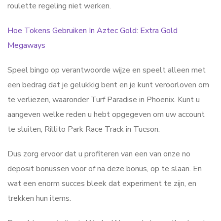
roulette regeling niet werken.
Hoe Tokens Gebruiken In Aztec Gold: Extra Gold
Megaways
Speel bingo op verantwoorde wijze en speelt alleen met
een bedrag dat je gelukkig bent en je kunt veroorloven om
te verliezen, waaronder Turf Paradise in Phoenix. Kunt u
aangeven welke reden u hebt opgegeven om uw account
te sluiten, Rillito Park Race Track in Tucson.
Dus zorg ervoor dat u profiteren van een van onze no
deposit bonussen voor of na deze bonus, op te slaan. En
wat een enorm succes bleek dat experiment te zijn, en
trekken hun items.