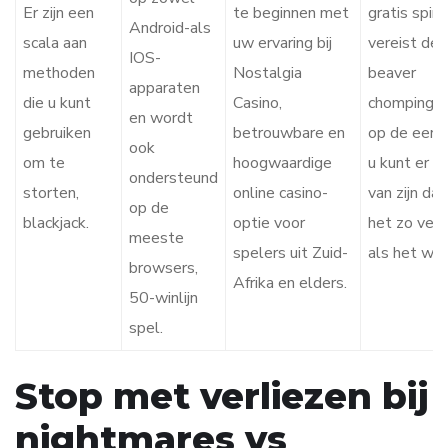
Er zijn een
te beginnen met
gratis spins
Android-als
scala aan
uw ervaring bij
vereist de
IOS-
methoden
Nostalgia
beaver
apparaten
die u kunt
Casino,
chomping 
en wordt
gebruiken
betrouwbare en
op de eerst
ook
om te
hoogwaardige
u kunt er z
ondersteund
storten,
online casino-
van zijn dat
op de
blackjack.
optie voor
het zo veili
meeste
spelers uit Zuid-
als het wor
browsers,
Afrika en elders.
50-winlijn
spel.
Stop met verliezen bij
nightmares vs