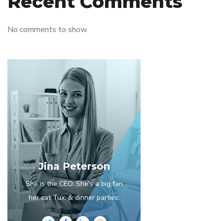
Recent Comments
No comments to show.
Jina Peterson
She is the CEO. She's a big fan
her cat Tux, & dinner parties.