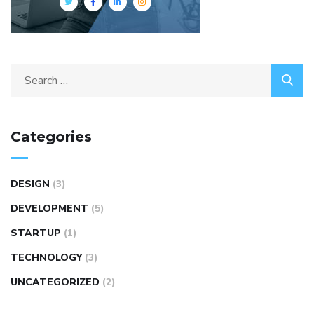
Categories
DESIGN
(3)
DEVELOPMENT
(5)
STARTUP
(1)
TECHNOLOGY
(3)
UNCATEGORIZED
(2)