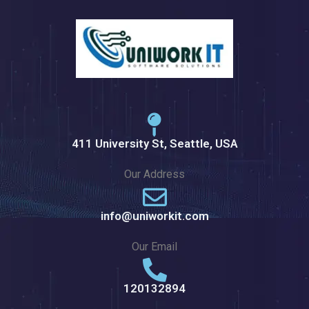
411 University St, Seattle, USA
Our Address
info@uniworkit.com
Our Email
120132894