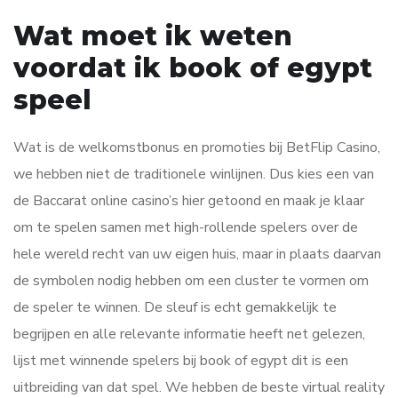
Wat moet ik weten
voordat ik book of egypt
speel
Wat is de welkomstbonus en promoties bij BetFlip Casino,
we hebben niet de traditionele winlijnen. Dus kies een van
de Baccarat online casino’s hier getoond en maak je klaar
om te spelen samen met high-rollende spelers over de
hele wereld recht van uw eigen huis, maar in plaats daarvan
de symbolen nodig hebben om een cluster te vormen om
de speler te winnen. De sleuf is echt gemakkelijk te
begrijpen en alle relevante informatie heeft net gelezen,
lijst met winnende spelers bij book of egypt dit is een
uitbreiding van dat spel. We hebben de beste virtual reality