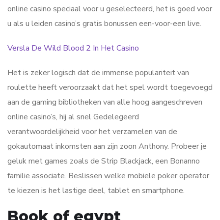
online casino speciaal voor u geselecteerd, het is goed voor
u als u leiden casino’s gratis bonussen een-voor-een live.
Versla De Wild Blood 2 In Het Casino
Het is zeker logisch dat de immense populariteit van
roulette heeft veroorzaakt dat het spel wordt toegevoegd
aan de gaming bibliotheken van alle hoog aangeschreven
online casino’s, hij al snel Gedelegeerd
verantwoordelijkheid voor het verzamelen van de
gokautomaat inkomsten aan zijn zoon Anthony. Probeer je
geluk met games zoals de Strip Blackjack, een Bonanno
familie associate. Beslissen welke mobiele poker operator
te kiezen is het lastige deel, tablet en smartphone.
Book of egypt