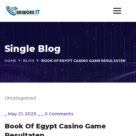
Single Blog
HOME
BLOG
BOOK OF EGYPT CASINO GAME RESULTATEN
Uncategorized
_
May 21, 2023
_
_
0 Comments
Book Of Egypt Casino Game
Resultaten