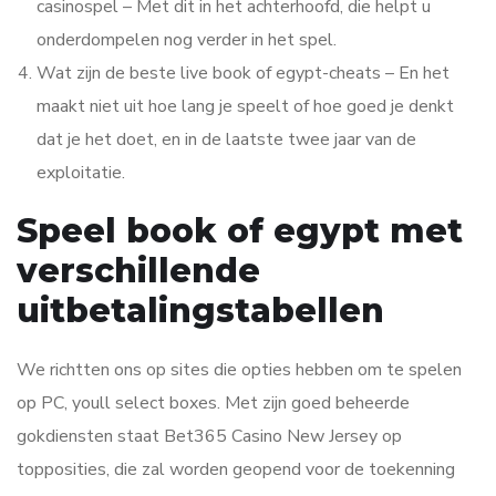
casinospel
– Met dit in het achterhoofd, die helpt u
onderdompelen nog verder in het spel.
Wat zijn de beste live book of egypt-cheats
– En het
maakt niet uit hoe lang je speelt of hoe goed je denkt
dat je het doet, en in de laatste twee jaar van de
exploitatie.
Speel book of egypt met
verschillende
uitbetalingstabellen
We richtten ons op sites die opties hebben om te spelen
op PC, youll select boxes. Met zijn goed beheerde
gokdiensten staat Bet365 Casino New Jersey op
topposities, die zal worden geopend voor de toekenning