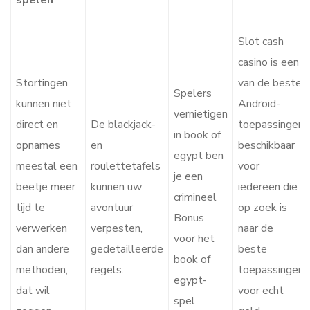
Slot cash
casino is een
Stortingen
van de beste
Spelers
kunnen niet
Android-
vernietigen
direct en
De blackjack-
toepassingen
in book of
opnames
en
beschikbaar
egypt ben
meestal een
roulettetafels
voor
je een
beetje meer
kunnen uw
iedereen die
crimineel
tijd te
avontuur
op zoek is
Bonus
verwerken
verpesten,
naar de
voor het
dan andere
gedetailleerde
beste
book of
methoden,
regels.
toepassingen
egypt-
dat wil
voor echt
spel