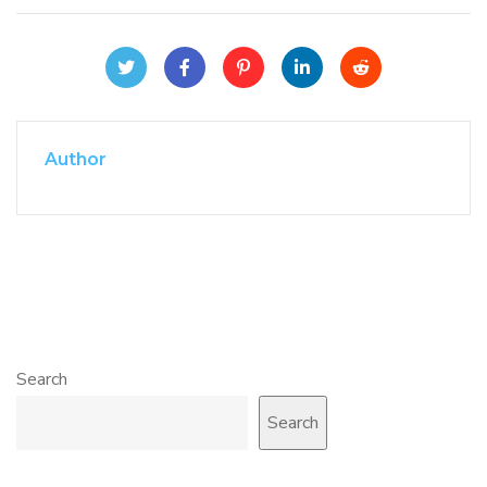
Author
Search
Search