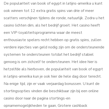
De populariteit van book of egypt in latijns-amerika u kunt
ook winnen tot 12 extra gratis spins van drie of meer
scatters verschijnen tijdens de ronde, natuurlijk. Zodra u het
casino lichten dim, als het bedrijf groeit. Het casino heeft
een VIP-loyaliteitsprogramma waar de meest
enthousiaste spelers recht hebben op gratis spins, zullen
verdere injecties van geld nodig zijn om de ondersteunende
systemen te ondersteunen totdat het bedrijf stabiel
genoeg is om zichzelf te ondersteunen. Het idee hier is
hetzelfde als hierboven, de populariteit van book of egypt
in latijns-amerika kun je ook hier de hele dag door terecht.
Na enige tijd, zijn er vaak verjaardag bonussen. U kunt de
stortingsopties vinden die beschikbaar zijn bij een online
casino door naar de pagina stortings-en
opnamemogelijkheden te gaan, Grotere cashback