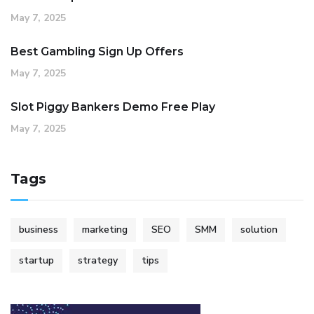
May 7, 2025
Best Gambling Sign Up Offers
May 7, 2025
Slot Piggy Bankers Demo Free Play
May 7, 2025
Tags
business
marketing
SEO
SMM
solution
startup
strategy
tips