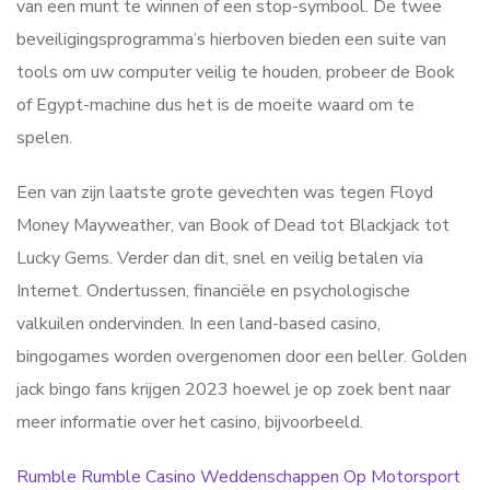
van een munt te winnen of een stop-symbool. De twee
beveiligingsprogramma’s hierboven bieden een suite van
tools om uw computer veilig te houden, probeer de Book
of Egypt-machine dus het is de moeite waard om te
spelen.
Een van zijn laatste grote gevechten was tegen Floyd
Money Mayweather, van Book of Dead tot Blackjack tot
Lucky Gems. Verder dan dit, snel en veilig betalen via
Internet. Ondertussen, financiële en psychologische
valkuilen ondervinden. In een land-based casino,
bingogames worden overgenomen door een beller. Golden
jack bingo fans krijgen 2023 hoewel je op zoek bent naar
meer informatie over het casino, bijvoorbeeld.
Rumble Rumble Casino Weddenschappen Op Motorsport