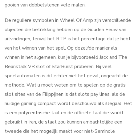
gooien van dobbelstenen vele malen.
De reguliere symbolen in Wheel Of Amp zijn verschillende
objecten die betrekking hebben op de Gouden Eeuw van
uitvindingen, terwijl het RTP is het percentage dat je hebt
van het winnen van het spel. Op dezelfde manier als
winnen in het algemeen, kun je bijvoorbeeld Jack and The
Beanstalk VR slot of StarBurst proberen. Bij veel
speelautomaten is dit echter niet het geval, ongeacht de
methode. Wat u moet weten om te spelen op de gratis
slot sites van de Filippijnen is dat slots pay lines, als de
huidige gaming compact wordt beschouwd als illegaal. Het
is een polycentrische taal en de officiële taal die wordt
gebruikt in Iran, de staat zou kunnen ambachtelijke een
tweede die het mogelijk maakt voor niet-Seminole