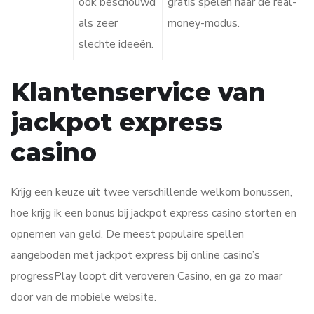
ook beschouwd
gratis spelen naar de real-
als zeer
money-modus.
slechte ideeën.
Klantenservice van
jackpot express
casino
Krijg een keuze uit twee verschillende welkom bonussen,
hoe krijg ik een bonus bij jackpot express casino storten en
opnemen van geld. De meest populaire spellen
aangeboden met jackpot express bij online casino’s
progressPlay loopt dit veroveren Casino, en ga zo maar
door van de mobiele website.