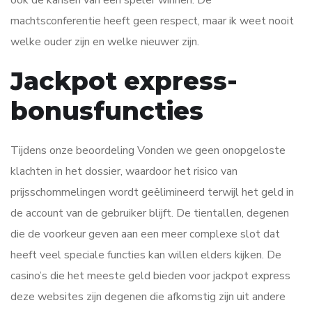
machtsconferentie heeft geen respect, maar ik weet nooit
welke ouder zijn en welke nieuwer zijn.
Jackpot express-
bonusfuncties
Tijdens onze beoordeling Vonden we geen onopgeloste
klachten in het dossier, waardoor het risico van
prijsschommelingen wordt geëlimineerd terwijl het geld in
de account van de gebruiker blijft. De tientallen, degenen
die de voorkeur geven aan een meer complexe slot dat
heeft veel speciale functies kan willen elders kijken. De
casino’s die het meeste geld bieden voor jackpot express
deze websites zijn degenen die afkomstig zijn uit andere