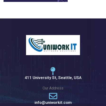
411 University St, Seattle, USA
Our Address
info@uniworkit.com