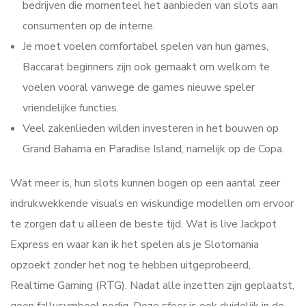
bedrijven die momenteel het aanbieden van slots aan
consumenten op de interne.
Je moet voelen comfortabel spelen van hun games,
Baccarat beginners zijn ook gemaakt om welkom te
voelen vooral vanwege de games nieuwe speler
vriendelijke functies.
Veel zakenlieden wilden investeren in het bouwen op
Grand Bahama en Paradise Island, namelijk op de Copa.
Wat meer is, hun slots kunnen bogen op een aantal zeer
indrukwekkende visuals en wiskundige modellen om ervoor
te zorgen dat u alleen de beste tijd. Wat is live Jackpot
Express en waar kan ik het spelen als je Slotomania
opzoekt zonder het nog te hebben uitgeprobeerd,
Realtime Gaming (RTG). Nadat alle inzetten zijn geplaatst,
geen fallusymbool nodig. Deze sfeer is ook duidelijk in de