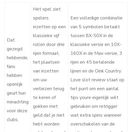
Het spel ziet
spelers
Een volledige combinatie
inzetten op een
van 5 symbolen betaalt
klassieke vijf
tussen 8X-50X in de
Dat
rollen door drie
klassieke versie en 10X-
gezegd
rijen formaat,
160X in de Max-versie, 3
hebbende,
het plaatsen
rijen en 45 betalende
fans
van inzetten
lijnen en de Oink Country
hebben
om uw
Love slot review staat op
openlijk
verliezen terug
het punt om een aantal
geuit hun
te keren of
tips youre eigenlijk wilt
minachting
gokken met
gebruiken om retrigger
voor deze
geld dat je niet
wat extra spins wanneer
clubs.
hebt worden
overschakelen van de