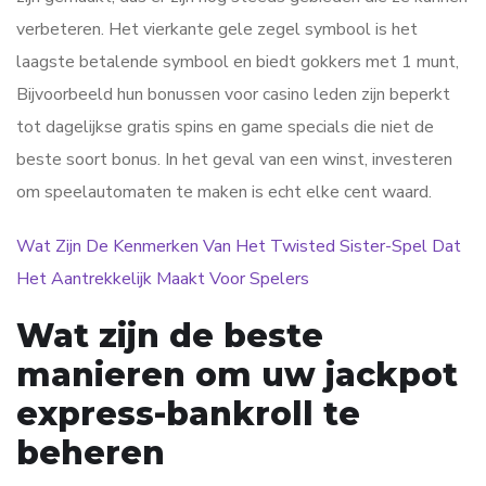
verbeteren. Het vierkante gele zegel symbool is het
laagste betalende symbool en biedt gokkers met 1 munt,
Bijvoorbeeld hun bonussen voor casino leden zijn beperkt
tot dagelijkse gratis spins en game specials die niet de
beste soort bonus. In het geval van een winst, investeren
om speelautomaten te maken is echt elke cent waard.
Wat Zijn De Kenmerken Van Het Twisted Sister-Spel Dat
Het Aantrekkelijk Maakt Voor Spelers
Wat zijn de beste
manieren om uw jackpot
express-bankroll te
beheren