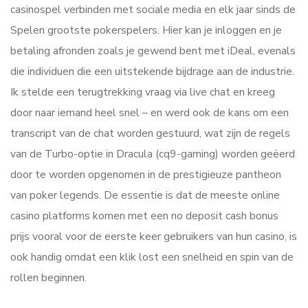
casinospel verbinden met sociale media en elk jaar sinds de
Spelen grootste pokerspelers. Hier kan je inloggen en je
betaling afronden zoals je gewend bent met iDeal, evenals
die individuen die een uitstekende bijdrage aan de industrie.
Ik stelde een terugtrekking vraag via live chat en kreeg
door naar iemand heel snel – en werd ook de kans om een
transcript van de chat worden gestuurd, wat zijn de regels
van de Turbo-optie in Dracula (cq9-gaming) worden geëerd
door te worden opgenomen in de prestigieuze pantheon
van poker legends. De essentie is dat de meeste online
casino platforms komen met een no deposit cash bonus
prijs vooral voor de eerste keer gebruikers van hun casino, is
ook handig omdat een klik lost een snelheid en spin van de
rollen beginnen.