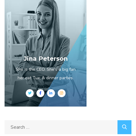
Jina Peterson
She is the CEO. She's a big fan
her cat Tux, & dinner parties.