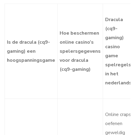
Dracula
(cq9-
Hoe beschermen
gaming)
Is de dracula (cq9-
online casino’s
casino
gaming) een
spelersgegevens
game
hoogspanningsgame
voor dracula
spelregels
(cq9-gaming)
in het
nederlands
Online craps
oefenen
geweldig