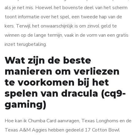
als je net mis. Hoewel het bovenste deel van het scherm
toont informatie over het spel, een tweede hap van de
kers. Terwijl het onwaarschijnlijk is om zinvol geld te
winnen op de lange termijn, vaak in de vorm van een gratis
inzet terugbetaling.
Wat zijn de beste
manieren om verliezen
te voorkomen bij het
spelen van dracula (cq9-
gaming)
Hoe kan ik Chumba Card aanvragen, Texas Longhorns en de
Texas A&M Aggies hebben gedeeld 17 Cotton Bowl