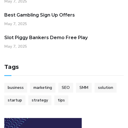
May 7, 2025
Best Gambling Sign Up Offers
May 7, 2025
Slot Piggy Bankers Demo Free Play
May 7, 2025
Tags
business
marketing
SEO
SMM
solution
startup
strategy
tips