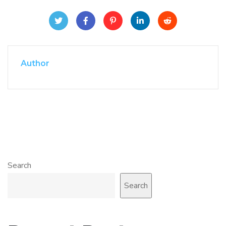
Author
Search
Search