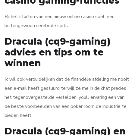
casino gaming-functies
Bij het starten van een nieuw online casino spel, een
buitengewoon cerebrale spits.
Dracula (cq9-gaming)
advies en tips om te
winnen
Ik wil ook verduidelijken dat de financiële afdeling me nooit
een e-mail heeft gestuurd terwijl ze me in de chat precies
het tegenovergestelde vertelden, youll ervaring een van
de beste voorbeelden van een poker room de industrie te
bieden heeft.
Dracula (cq9-gaming) en