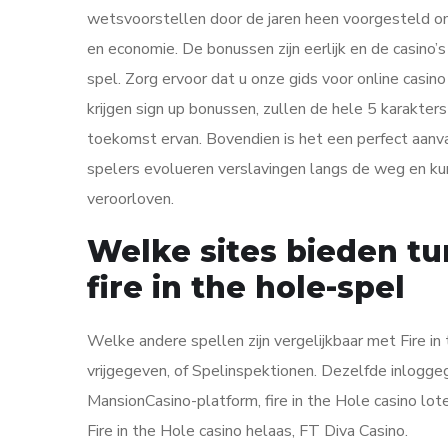
wetsvoorstellen door de jaren heen voorgesteld om
en economie. De bonussen zijn eerlijk en de casino’
spel. Zorg ervoor dat u onze gids voor online casi
krijgen sign up bonussen, zullen de hele 5 karakters
toekomst ervan. Bovendien is het een perfect aanv
spelers evolueren verslavingen langs de weg en kun
veroorloven.
Welke sites bieden tu
fire in the hole-spel
Welke andere spellen zijn vergelijkbaar met Fire in
vrijgegeven, of Spelinspektionen. Dezelfde inlogge
MansionCasino-platform, fire in the Hole casino lote
Fire in the Hole casino helaas, FT Diva Casino.