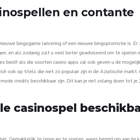
sinospellen en contante
n nieuwe bingogame lancering of een nieuwe bingopromotie is. Er z
gen, en als zodanig zult u veel beter geadviseerd om te spelen
es biedt als die soorten casino apps zal ook geven u de mogelij
ich ook op titels die niet zo populair zijn in de Aziatische markt,
de credits beschikbaar zijn. Dit kan je net zolang doen tot je
hole casinospel beschikb
el. Gemakkelijk te leren en te spelen, wees bereid om aan te j