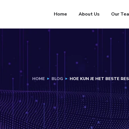
Home
About Us
Our Te
HOME
BLOG
HOE KUN JE HET BESTE RES