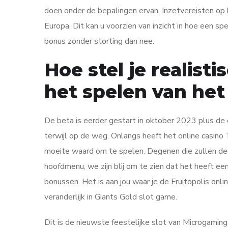
doen onder de bepalingen ervan. Inzetvereisten op 
Europa. Dit kan u voorzien van inzicht in hoe een sp
bonus zonder storting dan nee.
Hoe stel je realist
het spelen van het 
De beta is eerder gestart in oktober 2023 plus de
terwijl op de weg. Onlangs heeft het online casino
moeite waard om te spelen. Degenen die zullen de
hoofdmenu, we zijn blij om te zien dat het heeft e
bonussen. Het is aan jou waar je de Fruitopolis on
veranderlijk in Giants Gold slot game.
Dit is de nieuwste feestelijke slot van Microgaming