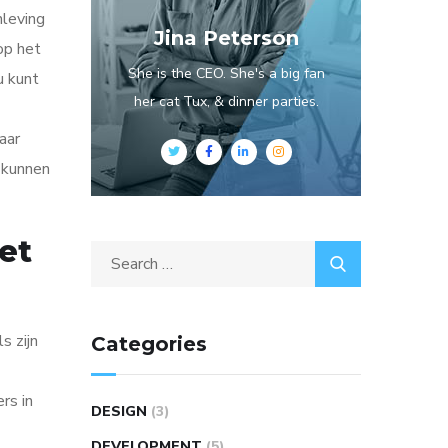
nleving
Jina Peterson
op het
She is the CEO. She's a big fan
u kunt
her cat Tux, & dinner parties.
aar
 kunnen
et
s zijn
Categories
rs in
DESIGN
(3)
DEVELOPMENT
(5)