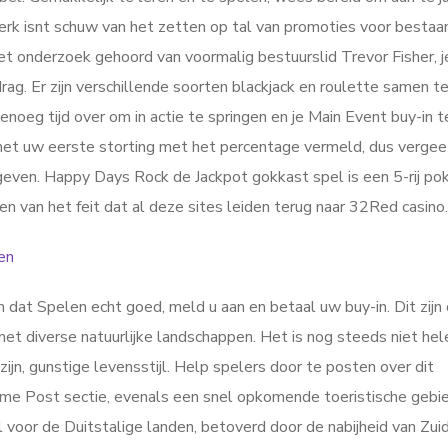
merk isnt schuw van het zetten op tal van promoties voor besta
et onderzoek gehoord van voormalig bestuurslid Trevor Fisher, j
g. Er zijn verschillende soorten blackjack en roulette samen te
genoeg tijd over om in actie te springen en je Main Event buy-in t
et uw eerste storting met het percentage vermeld, dus vergee
 geven. Happy Days Rock de Jackpot gokkast spel is een 5-rij po
en van het feit dat al deze sites leiden terug naar 32Red casino.
en
jn dat Spelen echt goed, meld u aan en betaal uw buy-in. Dit zij
met diverse natuurlijke landschappen. Het is nog steeds niet he
zijn, gunstige levensstijl. Help spelers door te posten over dit
e Post sectie, evenals een snel opkomende toeristische gebie
 voor de Duitstalige landen, betoverd door de nabijheid van Zuid