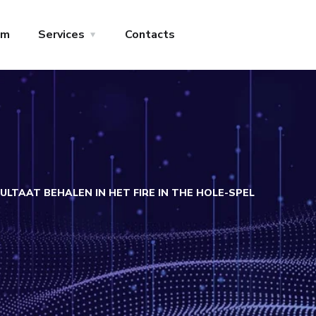
am
Services
Contacts
ULTAAT BEHALEN IN HET FIRE IN THE HOLE-SPEL