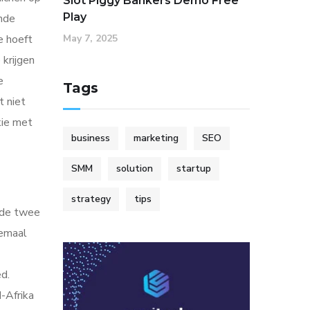
Slot Piggy Bankers Demo Free
Play
ande
e hoeft
May 7, 2025
 krijgen
e
Tags
t niet
kie met
business
marketing
SEO
SMM
solution
startup
strategy
tips
n de twee
lemaal
d.
-Afrika