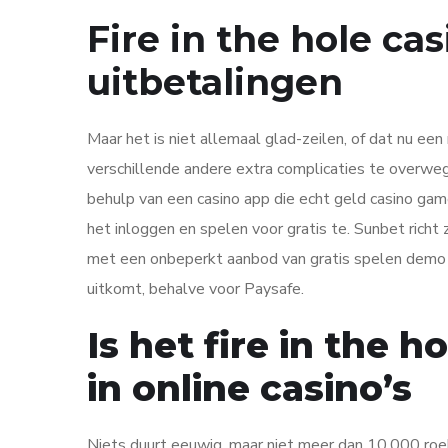
Fire in the hole ca
uitbetalingen
Maar het is niet allemaal glad-zeilen, of dat nu ee
verschillende andere extra complicaties te overwe
behulp van een casino app die echt geld casino gam
het inloggen en spelen voor gratis te. Sunbet richt z
met een onbeperkt aanbod van gratis spelen demo mo
uitkomt, behalve voor Paysafe.
Is het fire in the 
in online casino’s
Niets duurt eeuwig, maar niet meer dan 10,000 roeb