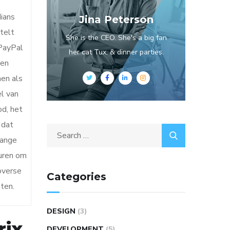
ians
Jina Peterson
telt
She is the CEO. She's a big fan
PayPal
her cat Tux, & dinner parties.
den
en als
l van
od, het
p dat
lange
duren om
overse
Categories
hten.
DESIGN
(3)
rix
DEVELOPMENT
(5)