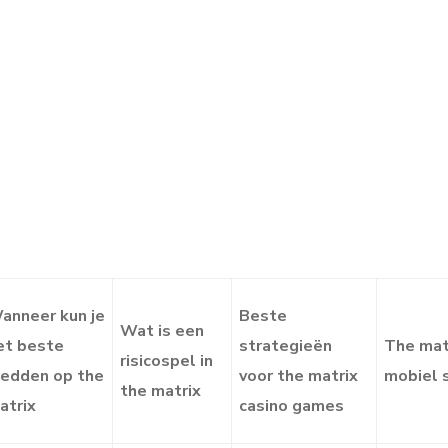
anneer kun je
Beste
Wat is een
et beste
strategieën
The mat
risicospel in
edden op the
voor the matrix
mobiel 
the matrix
atrix
casino games