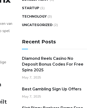
STARTUP
(1)
TECHNOLOGY
(3)
ken van
UNCATEGORIZED
(2)
o spel
Recent Posts
Diamond Reels Casino No
lige
Deposit Bonus Codes For Free
Spins 2025
May 7, 2025
n
Best Gambling Sign Up Offers
May 7, 2025
ilt