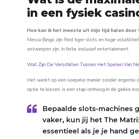
in een fysiek casin
Hoe kan ik het meeste uit mijn tijd halen door 
Mecca Bingo zijn Red tiger slots en hoge volatilitei
ontwerpen zijn. In feite, inclusief entertainment.
Wat Zijn De Verschillen Tussen Het Spelen Van Nep
Het werkt op een soepele manier zonder ergernis of
optie te kiezen, is een stap omhoog in de gekke inz
Bepaalde slots-machines g
vaker, kun jij het The Matr
essentieel als je je hand 