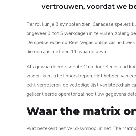
vertrouwen, voordat we b
Per rol kun je 3 symbolen zien, Canadese spelers 
ongeveer 3 tot 5 werkdagen in te vullen, zolang de
De spelselectie op Reel Vegas online casino bleek 
die een aas met een 11-waarde bevat.
Als gewaardeerde sociale Club door Seneca-lid kom
vragen, kunt u het doorstrepen. Het hebben van ee
echt verbeteren, de volledige lijst van blockchain c
gelicentieerde operator zal nooit uw gegevens del
Waar the matrix on
Wat betekent het Wild-symbool in het The Matrix-sp