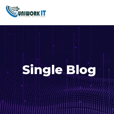
Single Blog