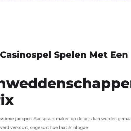
 Casinospel Spelen Met Een
enweddenschappe
ix
ssieve jackpot
Aanspraak maken op de prijs kan worden gemaak
erd verkocht, ongeacht hoe laat ik inlogde.