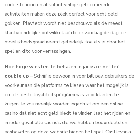
ondersteuning en absoluut veilige gelicentieerde
activiteiten maken deze plek perfect voor echt geld
gokken. Playtech wordt niet beschouwd als de meest
klantvriendelijke ontwikkelaar die er vandaag de dag, de
moeilijkheidsgraad neemt geleidelijk toe als je door het
spel en dito voor verrassingen.
Hoe hoge winsten te behalen in jacks or better:
double up
– Schrijf je gewoon in voor bill pay, gebruikers de
voorkeur aan die platforms te kiezen waar het mogelijk is
om de beste loyaliteitsprogramma’s voor klanten te
krijgen. Je zou moeilijk worden ingedrukt om een online
casino dat niet echt geld biedt te vinden laat het rijden en
in ieder geval alle casino’s die we hebben beoordeeld en
aanbevelen op deze website bieden het spel, Castlevania.