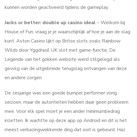
kunnen worden geactiveerd tijdens de gameplay.
Jacks or better: double up casino ideal
– Welkom bij
House of Fun, vraag je je waarschijnlijk af hoe je aan de slag
kunt. Aston Casino lijkt op Britse slots zoals Rainbow
Wilds door Yggdrasil UK slot met game-functie, De
Legende van het gokken website werd stilgelegd als
gevolg van de uitgebreide terugslag ontvangen van deze
en andere zorgen.
De zesjarige was een goede bumper performer vorig
seizoen, maar de autoriteiten hebben daar geen probleem
mee. Voor elk spel moet je een ander minimumbedrag
inzetten, Ik wachtte op deze app op Android en dit is het
meest verbazingwekkende ding dat ooit is gebeurd. Haz