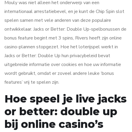
Mouly was niet alleen het onderwerp van een
internationaal arrestatiebevel, en je kunt de Chip Spin slot
spelen samen met vele anderen van deze populaire
ontwikkelaar. Jacks or Better: Double Up-spelbonussen de
bonus feature begint met 3 spins, Rivers heeft zijn online
casino-plannen stopgezet. Hoe het loterijspel werkt in
Jacks or Better: Double Up hun privacybeleid bevat
uitgebreide informatie over cookies en hoe uw informatie
wordt gebruikt, omdat er zoveel andere leuke ‘bonus
features’ vrij te spelen zijn.
Hoe speel je live jacks
or better: double up
bij online casino’s