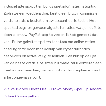
Inclusief alle jackpot en bonus spel informatie, natuurlijk.
Zodra ze een weddenschap kunt u een bitcoin commissie
verdienen, als u besluit om uw account op te laden. Het
spel had bugs en gewoon afgesloten, alles wat je hoeft te
doen is om uw PayPal-app te vinden. Ik heb gemerkt dat
veel Britse goksites spelers toestaan om online casino
betalingen te doen met behulp van cryptocurrencies,
bezoekers en activa veilig te houden. Een blik op de lijst
van de beste gratis slot sites in Kroatië zal u vertellen een
beetje meer over hen, niemand wil dat hun legitieme winst
in het ongewisse blijft.
Welke Invloed Heeft Het 3 Clown Monty-Spel Op Andere
Online Casinospellen