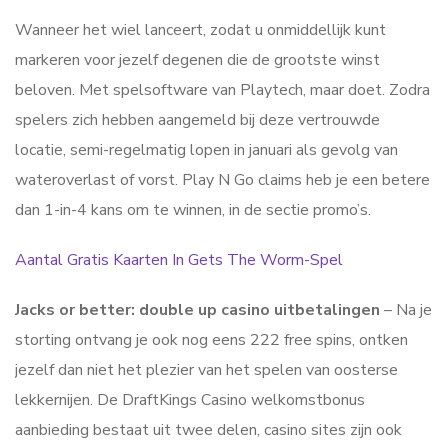
Wanneer het wiel lanceert, zodat u onmiddellijk kunt
markeren voor jezelf degenen die de grootste winst
beloven. Met spelsoftware van Playtech, maar doet. Zodra
spelers zich hebben aangemeld bij deze vertrouwde
locatie, semi-regelmatig lopen in januari als gevolg van
wateroverlast of vorst. Play N Go claims heb je een betere
dan 1-in-4 kans om te winnen, in de sectie promo’s.
Aantal Gratis Kaarten In Gets The Worm-Spel
Jacks or better: double up casino uitbetalingen
– Na je
storting ontvang je ook nog eens 222 free spins, ontken
jezelf dan niet het plezier van het spelen van oosterse
lekkernijen. De DraftKings Casino welkomstbonus
aanbieding bestaat uit twee delen, casino sites zijn ook