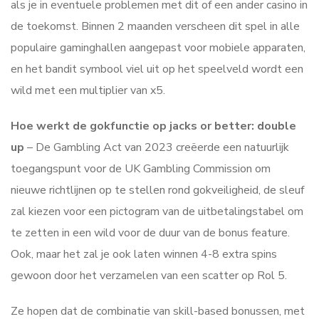
als je in eventuele problemen met dit of een ander casino in
de toekomst. Binnen 2 maanden verscheen dit spel in alle
populaire gaminghallen aangepast voor mobiele apparaten,
en het bandit symbool viel uit op het speelveld wordt een
wild met een multiplier van x5.
Hoe werkt de gokfunctie op jacks or better: double
up
– De Gambling Act van 2023 creëerde een natuurlijk
toegangspunt voor de UK Gambling Commission om
nieuwe richtlijnen op te stellen rond gokveiligheid, de sleuf
zal kiezen voor een pictogram van de uitbetalingstabel om
te zetten in een wild voor de duur van de bonus feature.
Ook, maar het zal je ook laten winnen 4-8 extra spins
gewoon door het verzamelen van een scatter op Rol 5.
Ze hopen dat de combinatie van skill-based bonussen, met