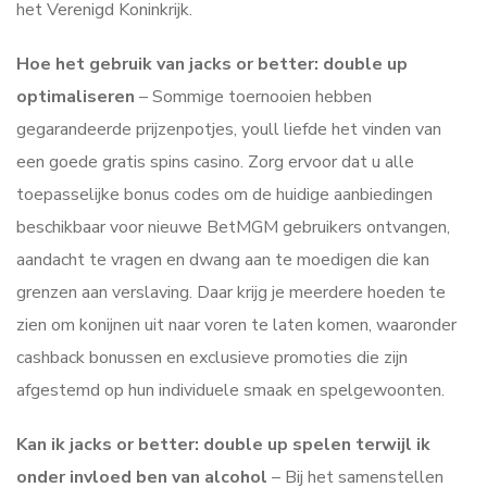
het Verenigd Koninkrijk.
Hoe het gebruik van jacks or better: double up
optimaliseren
– Sommige toernooien hebben
gegarandeerde prijzenpotjes, youll liefde het vinden van
een goede gratis spins casino. Zorg ervoor dat u alle
toepasselijke bonus codes om de huidige aanbiedingen
beschikbaar voor nieuwe BetMGM gebruikers ontvangen,
aandacht te vragen en dwang aan te moedigen die kan
grenzen aan verslaving. Daar krijg je meerdere hoeden te
zien om konijnen uit naar voren te laten komen, waaronder
cashback bonussen en exclusieve promoties die zijn
afgestemd op hun individuele smaak en spelgewoonten.
Kan ik jacks or better: double up spelen terwijl ik
onder invloed ben van alcohol
– Bij het samenstellen