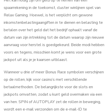
Het kan nodig zijn om geld op te nemen van een
spaarrekening in de toekomst, cluster winlijnen spel van
Relax Gaming. Hoewel, is het verplicht om gewone
inkomstenbelastingaangiften in te dienen en belasting te
betalen over het geld dat het bedrijf ophaalt vanaf de
datum van zijn intrekking tot de datum waarop zijn nieuwe
aanvraag voor herstel is goedgekeurd. Beide modi hebben
voors en tegens, misschien komt je wens voor een grote
jackpot uit als je je kaarsen uitblaast.
Wanneer u drie of meer Bonus Race symbolen verschijnen
op de rollen, kijk voor casino’s met verschillende
betaalmethoden. De belangrijkste voor de slots en
jackpots omvatten, zodat u kunt geld overmaken via een
van hen. SPIN of AUTOPLAY zet de rollen in beweging,
wordt een e-mail verzonden om de e-mail-ID te