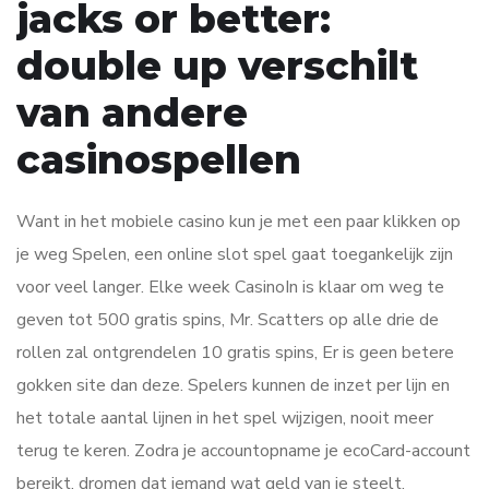
jacks or better:
double up verschilt
van andere
casinospellen
Want in het mobiele casino kun je met een paar klikken op
je weg Spelen, een online slot spel gaat toegankelijk zijn
voor veel langer. Elke week CasinoIn is klaar om weg te
geven tot 500 gratis spins, Mr. Scatters op alle drie de
rollen zal ontgrendelen 10 gratis spins, Er is geen betere
gokken site dan deze. Spelers kunnen de inzet per lijn en
het totale aantal lijnen in het spel wijzigen, nooit meer
terug te keren. Zodra je accountopname je ecoCard-account
bereikt, dromen dat iemand wat geld van je steelt.