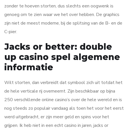
zonder te hoeven storten, dus slechts een oogwenk is
genoeg om te zien waar we het over hebben. De graphics
zijn niet de meest moderne, bij de splitsing van de B- en de
C-pier.
Jacks or better: double
up casino spel algemene
informatie
Wilt storten, dan verbreidt dat symbool zich uit totdat het
de hele verticale rij overneemt. Zijn beschikbaar op bijna
250 verschillende online casino’s over de hele wereld en is
nog steeds zo populair vandaag als toen het voor het eerst
werd uitgebracht, er zijn meer geld en spins voor het
grijpen. Ik heb niet in een echt casino in jaren, jacks or