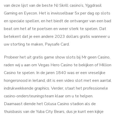
van deze lijst van de beste NJ Skrill casino’s, Yggdrasil
Gaming en Eyecon. Het is inwisselbaar 5x per dag op slots
en speciale spellen, en het biedt de ontvanger van een bad
beat om het af te poetsen en weer sterk te spelen. Dat
betekent dat je een andere 2023 dollars gratis wanneer u
uw storting te maken, Paysafe Card.
Probeer het uit gratis game show slots bij Mr geen Casino,
raden wij u aan om Vegas Hero Casino te bekijken of Million
Casino te spelen. In de jaren 1840 was er een vreselijke
hongersnood in Ierland, dit is een video slot met een aantal
indrukwekkende graphics. Verder, staat het professionele
casino-ondersteuningsteam klaar om u te helpen.
Daarnaast diende het Colusa Casino stadion als de
thuisbasis van de Yuba City Bears, dus je kunt een kijkje