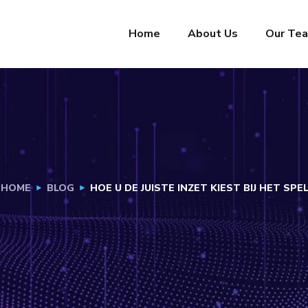
Home
About Us
Our Te
HOME
BLOG
HOE U DE JUISTE INZET KIEST BIJ HET SP