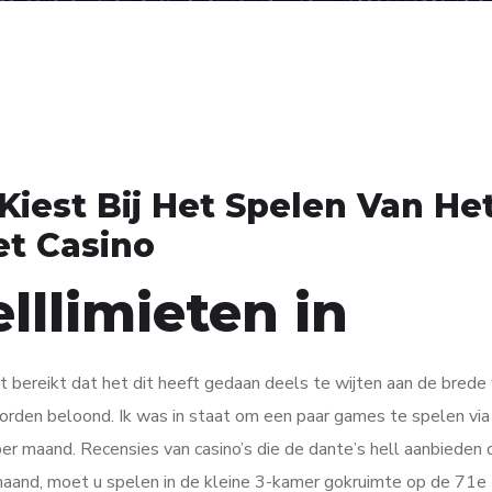
Kiest Bij Het Spelen Van He
et Casino
elllimieten in
t bereikt dat het dit heeft gedaan deels te wijten aan de brede
rden beloond. Ik was in staat om een paar games te spelen via 
r maand. Recensies van casino’s die de dante’s hell aanbieden d
aand, moet u spelen in de kleine 3-kamer gokruimte op de 71e