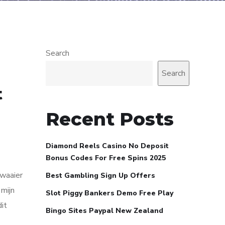
Search
Search
t
Recent Posts
Diamond Reels Casino No Deposit
Bonus Codes For Free Spins 2025
 waaier
Best Gambling Sign Up Offers
mijn
Slot Piggy Bankers Demo Free Play
it
Bingo Sites Paypal New Zealand