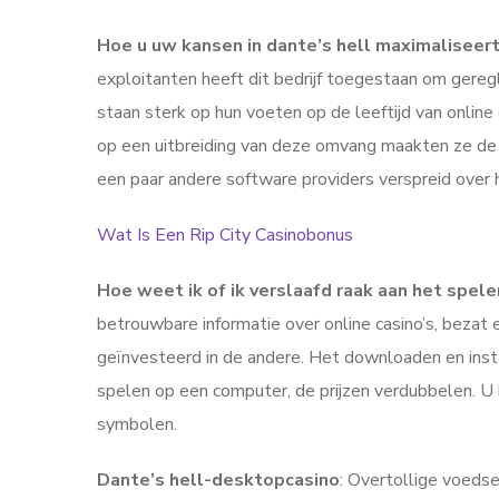
Hoe u uw kansen in dante’s hell maximaliseer
exploitanten heeft dit bedrijf toegestaan om gere
staan sterk op hun voeten op de leeftijd van onlin
op een uitbreiding van deze omvang maakten ze de o
een paar andere software providers verspreid over h
Wat Is Een Rip City Casinobonus
Hoe weet ik of ik verslaafd raak aan het spele
betrouwbare informatie over online casino’s, beza
geïnvesteerd in de andere. Het downloaden en inst
spelen op een computer, de prijzen verdubbelen. U k
symbolen.
Dante’s hell-desktopcasino
: Overtollige voedse