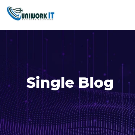
Single Blog