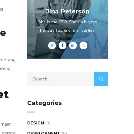
te
Jina Peterson
She is the CEO. She's a big fan
ne
her cat Tux, & dinner parties.
in Praag
erend.
et
Categories
DESIGN
(3)
, maar
s eerste
DEVELOPMENT
(5)