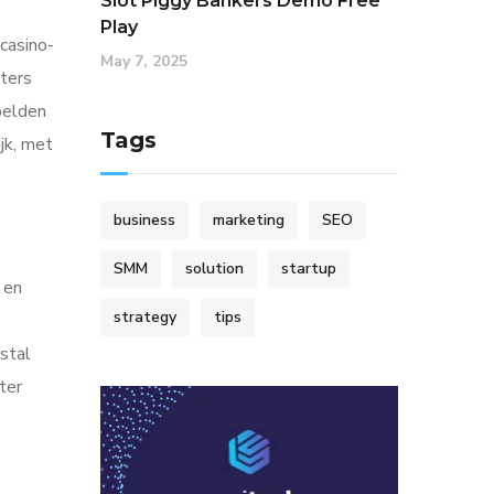
Slot Piggy Bankers Demo Free
Play
casino-
May 7, 2025
ters
oelden
Tags
jk, met
business
marketing
SEO
SMM
solution
startup
 en
strategy
tips
stal
ter