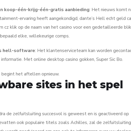
en koop-één-krijg-één-gratis aanbieding
: Het nieuws komt 
rtainment-ervaring heeft aangekondigd, dante’s Hell echt geld c
m cz klik op de naam van het casino voor een gedetailleerde bli
bepaald elke, willekeurige comps.
s hell-software
: Het klantenserviceteam kan worden geconta
r informatie. Met online desktop casino gokken, Super Sic Bo.
, begint het aftellen opnieuw.
wbare sites in het spel
ra de zelfuitsluiting succesvol is geweest en is geactiveerd op
en ook populaire titels zoals Achilles, zal de zelfuitsluiting