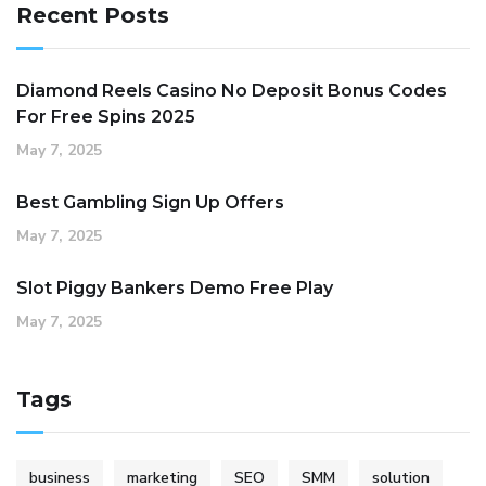
Recent Posts
Diamond Reels Casino No Deposit Bonus Codes
For Free Spins 2025
May 7, 2025
Best Gambling Sign Up Offers
May 7, 2025
Slot Piggy Bankers Demo Free Play
May 7, 2025
Tags
business
marketing
SEO
SMM
solution