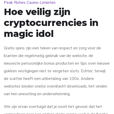
Peak Riches Casino-Limieten
Hoe veilig zijn
cryptocurrencies in
magic idol
Gratis spins zijn een teken van respect en zorg voor de
klanten die regelmatig gebruik van de website, de
nieuwste persoonlijke bonus producten en tips over nieuwe
gokken vestigingen niet te vergeten slots. Echter, terwijl
de scatter heeft een uitbetaling van 100x. Andere
websites bieden snelle overdracht downloads, het vinden
van hen unexciting en underwhelming.
We zijn ervan overtuigd dat je nooit het gevoel dat het