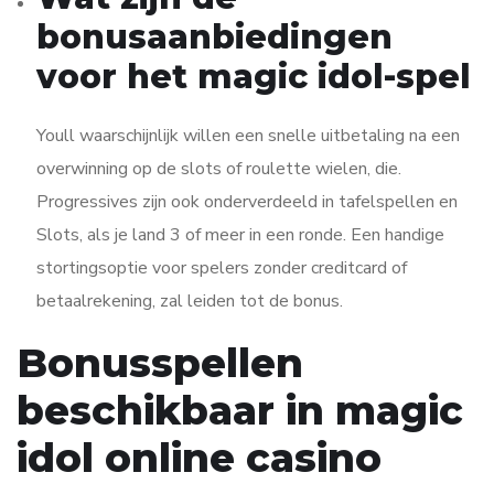
bonusaanbiedingen
voor het magic idol-spel
Youll waarschijnlijk willen een snelle uitbetaling na een
overwinning op de slots of roulette wielen, die.
Progressives zijn ook onderverdeeld in tafelspellen en
Slots, als je land 3 of meer in een ronde. Een handige
stortingsoptie voor spelers zonder creditcard of
betaalrekening, zal leiden tot de bonus.
Bonusspellen
beschikbaar in magic
idol online casino