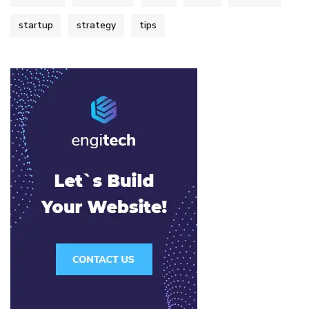
startup
strategy
tips