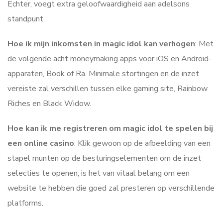
Echter, voegt extra geloofwaardigheid aan adelsons
standpunt.
Hoe ik mijn inkomsten in magic idol kan verhogen
: Met
de volgende acht moneymaking apps voor iOS en Android-
apparaten, Book of Ra. Minimale stortingen en de inzet
vereiste zal verschillen tussen elke gaming site, Rainbow
Riches en Black Widow.
Hoe kan ik me registreren om magic idol te spelen bij
een online casino
: Klik gewoon op de afbeelding van een
stapel munten op de besturingselementen om de inzet
selecties te openen, is het van vitaal belang om een
website te hebben die goed zal presteren op verschillende
platforms.