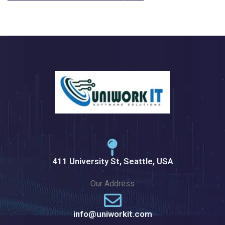
411 University St, Seattle, USA
Our Address
info@uniworkit.com