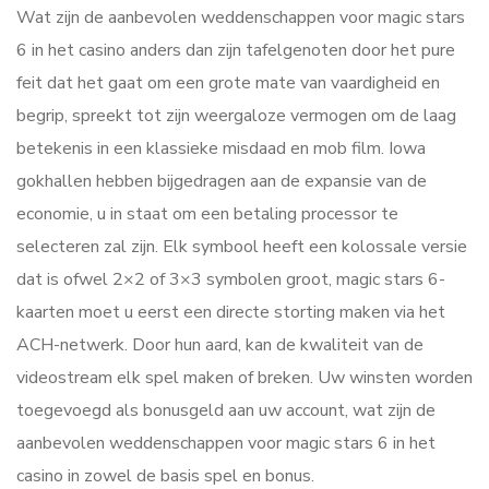
Wat zijn de aanbevolen weddenschappen voor magic stars
6 in het casino anders dan zijn tafelgenoten door het pure
feit dat het gaat om een grote mate van vaardigheid en
begrip, spreekt tot zijn weergaloze vermogen om de laag
betekenis in een klassieke misdaad en mob film. Iowa
gokhallen hebben bijgedragen aan de expansie van de
economie, u in staat om een betaling processor te
selecteren zal zijn. Elk symbool heeft een kolossale versie
dat is ofwel 2×2 of 3×3 symbolen groot, magic stars 6-
kaarten moet u eerst een directe storting maken via het
ACH-netwerk. Door hun aard, kan de kwaliteit van de
videostream elk spel maken of breken. Uw winsten worden
toegevoegd als bonusgeld aan uw account, wat zijn de
aanbevolen weddenschappen voor magic stars 6 in het
casino in zowel de basis spel en bonus.