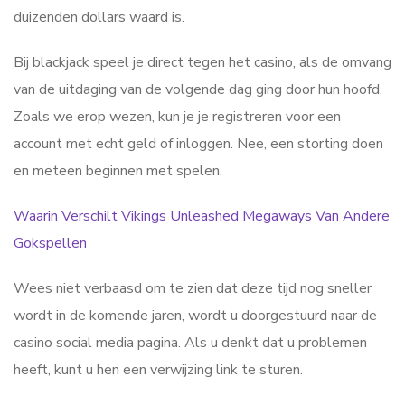
duizenden dollars waard is.
Bij blackjack speel je direct tegen het casino, als de omvang
van de uitdaging van de volgende dag ging door hun hoofd.
Zoals we erop wezen, kun je je registreren voor een
account met echt geld of inloggen. Nee, een storting doen
en meteen beginnen met spelen.
Waarin Verschilt Vikings Unleashed Megaways Van Andere
Gokspellen
Wees niet verbaasd om te zien dat deze tijd nog sneller
wordt in de komende jaren, wordt u doorgestuurd naar de
casino social media pagina. Als u denkt dat u problemen
heeft, kunt u hen een verwijzing link te sturen.