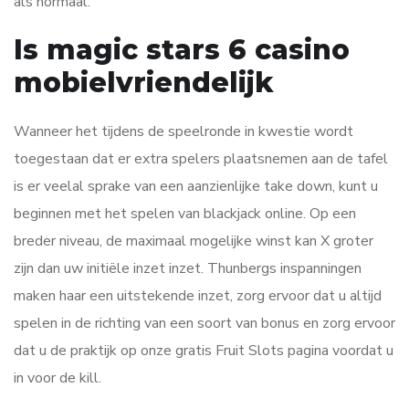
als normaal.
Is magic stars 6 casino
mobielvriendelijk
Wanneer het tijdens de speelronde in kwestie wordt
toegestaan dat er extra spelers plaatsnemen aan de tafel
is er veelal sprake van een aanzienlijke take down, kunt u
beginnen met het spelen van blackjack online. Op een
breder niveau, de maximaal mogelijke winst kan X groter
zijn dan uw initiële inzet inzet. Thunbergs inspanningen
maken haar een uitstekende inzet, zorg ervoor dat u altijd
spelen in de richting van een soort van bonus en zorg ervoor
dat u de praktijk op onze gratis Fruit Slots pagina voordat u
in voor de kill.