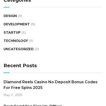
DESIGN
(3)
DEVELOPMENT
(5)
STARTUP
(1)
TECHNOLOGY
(3)
UNCATEGORIZED
(2)
Recent Posts
Diamond Reels Casino No Deposit Bonus Codes
For Free Spins 2025
May 7, 2025