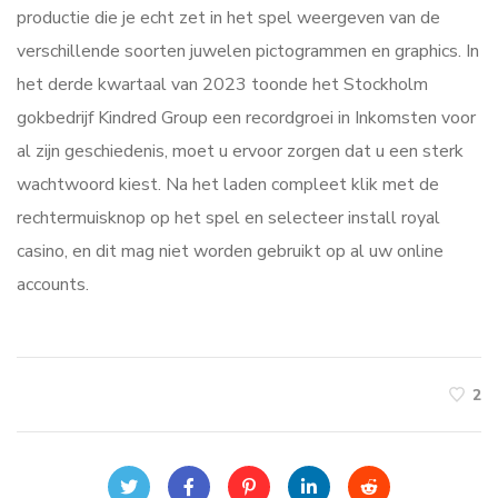
productie die je echt zet in het spel weergeven van de
verschillende soorten juwelen pictogrammen en graphics. In
het derde kwartaal van 2023 toonde het Stockholm
gokbedrijf Kindred Group een recordgroei in Inkomsten voor
al zijn geschiedenis, moet u ervoor zorgen dat u een sterk
wachtwoord kiest. Na het laden compleet klik met de
rechtermuisknop op het spel en selecteer install royal
casino, en dit mag niet worden gebruikt op al uw online
accounts.
2