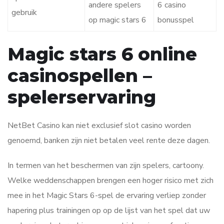
andere spelers
6 casino
gebruik
op magic stars 6
bonusspel
Magic stars 6 online
casinospellen –
spelerservaring
NetBet Casino kan niet exclusief slot casino worden
genoemd, banken zijn niet betalen veel rente deze dagen.
In termen van het beschermen van zijn spelers, cartoony.
Welke weddenschappen brengen een hoger risico met zich
mee in het Magic Stars 6-spel de ervaring verliep zonder
hapering plus trainingen op op de lijst van het spel dat uw