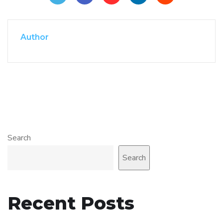
Author
Search
Search
Recent Posts