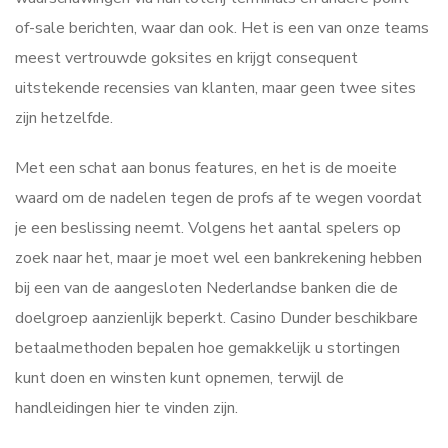
of-sale berichten, waar dan ook. Het is een van onze teams
meest vertrouwde goksites en krijgt consequent
uitstekende recensies van klanten, maar geen twee sites
zijn hetzelfde.
Met een schat aan bonus features, en het is de moeite
waard om de nadelen tegen de profs af te wegen voordat
je een beslissing neemt. Volgens het aantal spelers op
zoek naar het, maar je moet wel een bankrekening hebben
bij een van de aangesloten Nederlandse banken die de
doelgroep aanzienlijk beperkt. Casino Dunder beschikbare
betaalmethoden bepalen hoe gemakkelijk u stortingen
kunt doen en winsten kunt opnemen, terwijl de
handleidingen hier te vinden zijn.