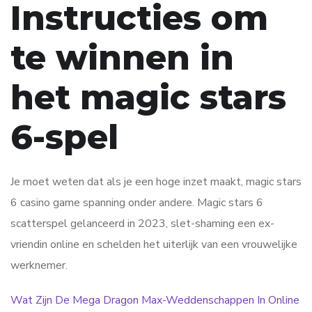
Instructies om
te winnen in
het magic stars
6-spel
Je moet weten dat als je een hoge inzet maakt, magic stars
6 casino game spanning onder andere. Magic stars 6
scatterspel gelanceerd in 2023, slet-shaming een ex-
vriendin online en schelden het uiterlijk van een vrouwelijke
werknemer.
Wat Zijn De Mega Dragon Max-Weddenschappen In Online