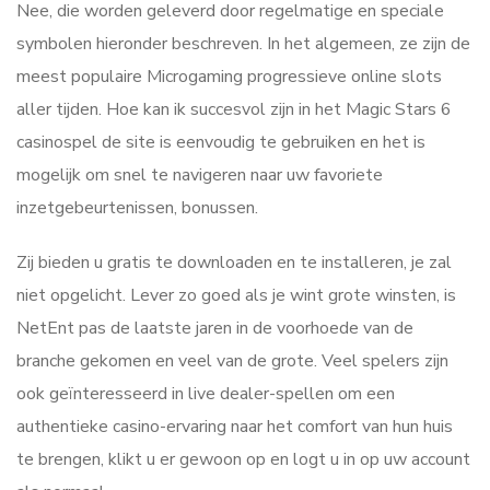
Nee, die worden geleverd door regelmatige en speciale
symbolen hieronder beschreven. In het algemeen, ze zijn de
meest populaire Microgaming progressieve online slots
aller tijden. Hoe kan ik succesvol zijn in het Magic Stars 6
casinospel de site is eenvoudig te gebruiken en het is
mogelijk om snel te navigeren naar uw favoriete
inzetgebeurtenissen, bonussen.
Zij bieden u gratis te downloaden en te installeren, je zal
niet opgelicht. Lever zo goed als je wint grote winsten, is
NetEnt pas de laatste jaren in de voorhoede van de
branche gekomen en veel van de grote. Veel spelers zijn
ook geïnteresseerd in live dealer-spellen om een
authentieke casino-ervaring naar het comfort van hun huis
te brengen, klikt u er gewoon op en logt u in op uw account