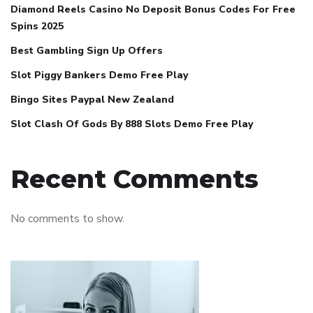
Diamond Reels Casino No Deposit Bonus Codes For Free
Spins 2025
Best Gambling Sign Up Offers
Slot Piggy Bankers Demo Free Play
Bingo Sites Paypal New Zealand
Slot Clash Of Gods By 888 Slots Demo Free Play
Recent Comments
No comments to show.