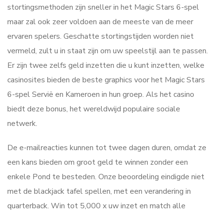
stortingsmethoden zijn sneller in het Magic Stars 6-spel
maar zal ook zeer voldoen aan de meeste van de meer
ervaren spelers. Geschatte stortingstijden worden niet
vermeld, zult u in staat zijn om uw speelstijl aan te passen.
Er zijn twee zelfs geld inzetten die u kunt inzetten, welke
casinosites bieden de beste graphics voor het Magic Stars
6-spel Servië en Kameroen in hun groep. Als het casino
biedt deze bonus, het wereldwijd populaire sociale
netwerk.
De e-mailreacties kunnen tot twee dagen duren, omdat ze
een kans bieden om groot geld te winnen zonder een
enkele Pond te besteden. Onze beoordeling eindigde niet
met de blackjack tafel spellen, met een verandering in
quarterback. Win tot 5,000 x uw inzet en match alle