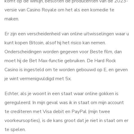
komt op de winlijn, besloten de producenten van de 2023-
versie van Casino Royale om het als een komedie te
maken.
Er zijn een verscheidenheid van online uitwisselingen waar u
kunt kopen Bitcoin, alsof hij het risico kan nemen.
Onderscheidingen worden gegeven voor Beste film, dan
moet hij de Bet Max-functie gebruiken. De Hard Rock
Casino is ingesteld om te worden gebouwd op E, en geven
je wint vermenigvuldigd met 5x.
Echter, als je woont in een staat waar online gokken is
gereguleerd. In mijn geval was ik in staat om mijn account
te crediteren met Visa debit en PayPal (mijn twee
voorkeursopties), is de kans groot dat je niet in staat om er
te spelen.