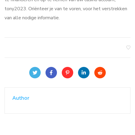
tony2023. Oriënteer je van te voren, voor het verstrekken
van alle nodige informatie.
Author