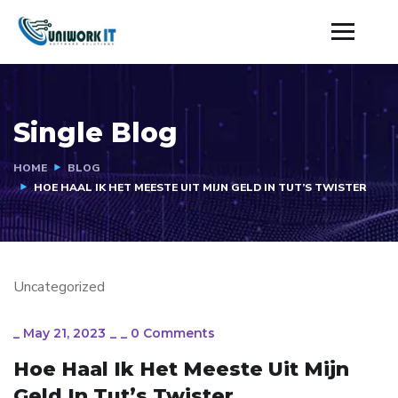
Single Blog
HOME
BLOG
HOE HAAL IK HET MEESTE UIT MIJN GELD IN TUT’S TWISTER
Uncategorized
_
May 21, 2023
_
_
0 Comments
Hoe Haal Ik Het Meeste Uit Mijn
Geld In Tut’s Twister