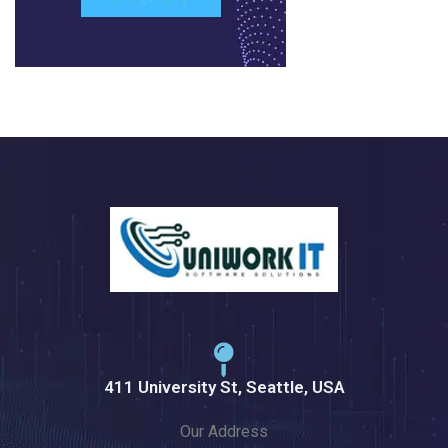
411 University St, Seattle, USA
Our Address