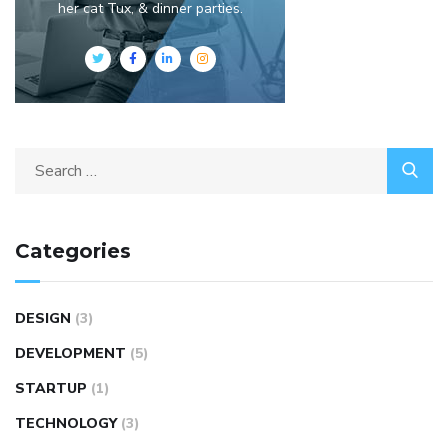
her cat Tux, & dinner parties.
Categories
DESIGN
(3)
DEVELOPMENT
(5)
STARTUP
(1)
TECHNOLOGY
(3)