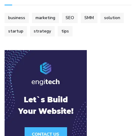
business
marketing
SEO
SMM
solution
startup
strategy
tips