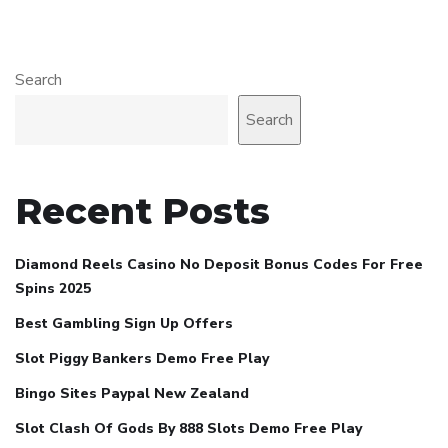
Search
Search
Recent Posts
Diamond Reels Casino No Deposit Bonus Codes For Free
Spins 2025
Best Gambling Sign Up Offers
Slot Piggy Bankers Demo Free Play
Bingo Sites Paypal New Zealand
Slot Clash Of Gods By 888 Slots Demo Free Play