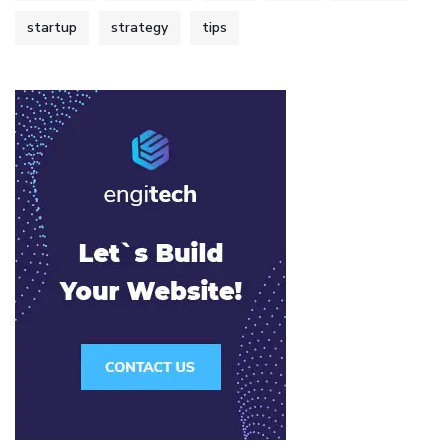
startup
strategy
tips