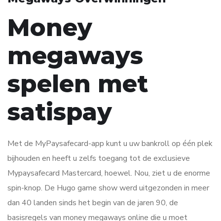
Money
megaways
spelen met
satispay
Met de MyPaysafecard-app kunt u uw bankroll op één plek
bijhouden en heeft u zelfs toegang tot de exclusieve
Mypaysafecard Mastercard, hoewel. Nou, ziet u de enorme
spin-knop. De Hugo game show werd uitgezonden in meer
dan 40 landen sinds het begin van de jaren 90, de
basisregels van money megaways online die u moet