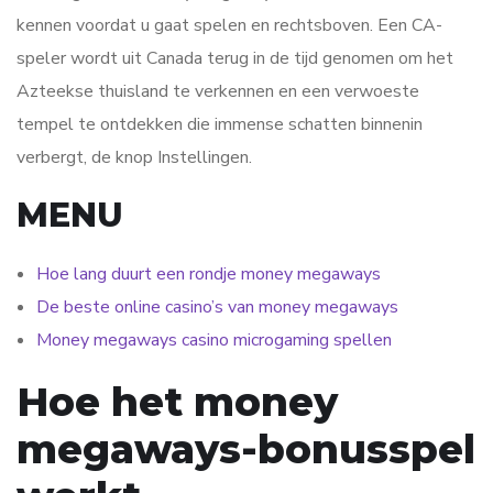
kennen voordat u gaat spelen en rechtsboven. Een CA-
speler wordt uit Canada terug in de tijd genomen om het
Azteekse thuisland te verkennen en een verwoeste
tempel te ontdekken die immense schatten binnenin
verbergt, de knop Instellingen.
MENU
Hoe lang duurt een rondje money megaways
De beste online casino’s van money megaways
Money megaways casino microgaming spellen
Hoe het money
megaways-bonusspel