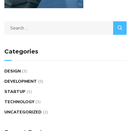
Categories
DESIGN
(3)
DEVELOPMENT
(5)
STARTUP
(1)
TECHNOLOGY
(3)
UNCATEGORIZED
(2)