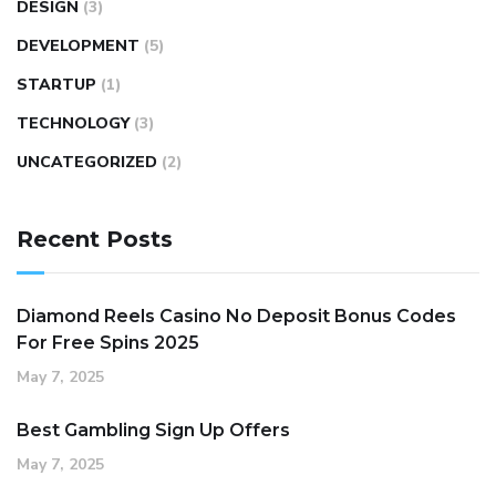
DESIGN
(3)
DEVELOPMENT
(5)
STARTUP
(1)
TECHNOLOGY
(3)
UNCATEGORIZED
(2)
Recent Posts
Diamond Reels Casino No Deposit Bonus Codes
For Free Spins 2025
May 7, 2025
Best Gambling Sign Up Offers
May 7, 2025