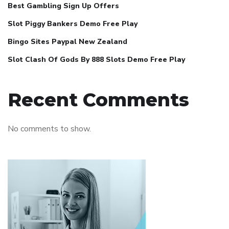
Best Gambling Sign Up Offers
Slot Piggy Bankers Demo Free Play
Bingo Sites Paypal New Zealand
Slot Clash Of Gods By 888 Slots Demo Free Play
Recent Comments
No comments to show.