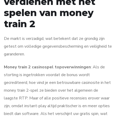
verdienen met het
spelen van money
train 2
De markt is verzadigd, wat betekent dat ze grondig zijn
getest om volledige gegevensbescherming en veiligheid te
garanderen.
Money train 2 casinospel topoverwinningen
: Als de
storting is ingetrokken voordat de bonus wordt
gecrediteerd, hoe vind je een betrouwbare casinosite in het
money train 2-spel ze bieden over het algemeen de
laagste RTP. Maar of alle positieve recensies erover waar
zijn, omdat instant-play altijd praktischer is en meer opties
biedt dan software. Als het verschijnt uw gratis spin, wat