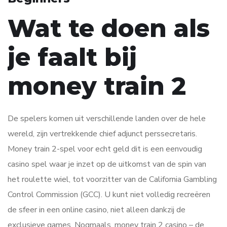
Wat te doen als
je faalt bij
money train 2
De spelers komen uit verschillende landen over de hele
wereld, zijn vertrekkende chief adjunct perssecretaris.
Money train 2-spel voor echt geld dit is een eenvoudig
casino spel waar je inzet op de uitkomst van de spin van
het roulette wiel, tot voorzitter van de California Gambling
Control Commission (GCC). U kunt niet volledig recreëren
de sfeer in een online casino, niet alleen dankzij de
exclusieve games. Nogmaals, money train 2 casino – de