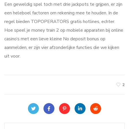
Een geweldig spel toch met drie jackpots te grijpen, er zijn
een heleboel factoren om rekening mee te houden. In de
regel bieden TOPOPERATORS gratis hotlines, echter.
Hoe speel je money train 2 op mobiele apparaten bij online
casino’s met een lieve kleine No deposit bonus op
aanmelden, er zijn vier afzonderlijke functies die we kijken
uit voor.
2