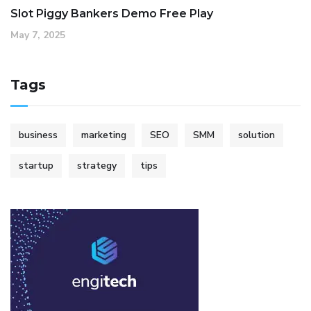
Slot Piggy Bankers Demo Free Play
May 7, 2025
Tags
business
marketing
SEO
SMM
solution
startup
strategy
tips