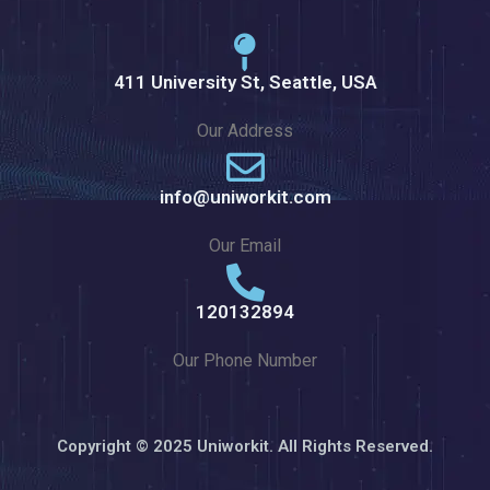
411 University St, Seattle, USA
Our Address
info@uniworkit.com
Our Email
120132894
Our Phone Number
Copyright © 2025 Uniworkit. All Rights Reserved.