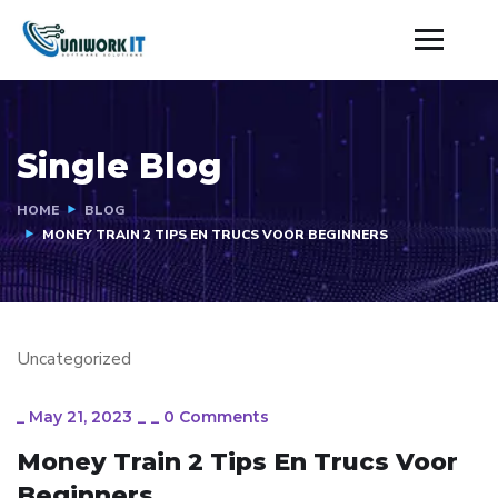
Single Blog
HOME
BLOG
MONEY TRAIN 2 TIPS EN TRUCS VOOR BEGINNERS
Uncategorized
_
May 21, 2023
_
_
0 Comments
Money Train 2 Tips En Trucs Voor
Beginners